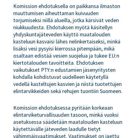
Komission ehdotuksella on paikkansa ilmaston
muuttumisen aiheuttaman kuivuuden
torjumiseksi niillä alueilla, jotka kärsivät veden
niukkuudesta. Ehdotuksen myötä käsitellyn
yhdyskuntajäteveden käyttö maatalouden
kasteluun kasvaisi lähes nelinkertaiseksi, minkä
lisäksi vesi pysyisi kierrossa pitempään, mikä
osaltaan edistää vesien suojelua ja tukee EU:n
kiertotalouden tavoitteita. Ehdotuksen
vaikutukset PTY:n edustamien jäsenyritysten
kohdalla kohdistuvat uudelleen käytetyllä
vedellä kasteltujen kasvien ja niistä tuotettujen
elintarvikkeiden sekä rehujen tuontiin Suomeen.
Komission ehdotuksessa pyritään korkeaan
elintarviketurvallisuuden tasoon, minkä vuoksi
asetuksessa säädetään maatalouden kasteluun
käytettävälle jäteveden laadulle tietyt
vähimmäisvaatimukset. Vaatimukset on jaettu