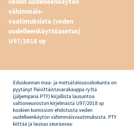
veden uudelleenkäytön
vähimmäis-
vaatimuksista (veden
uudelleenkäyttöasetus)
U97/2018 vp
Eduskunnan maa- ja metsätalousvaliokunta on
pyytänyt Päivittäistavarakauppa ry:ltä
(jäljempänä PTY) kirjallista lausuntoa
valtioneuvoston kirjelmästä U97/2018 vp
koskien komission ehdotusta veden
uudelleenkäytön vähimmäisvaatimuksista. PTY
kiittää ja lausuu seuraavaa: