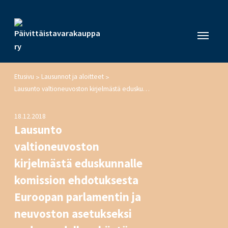
Etusivu
Lausunnot ja aloitteet
>
>
Lausunto valtioneuvoston kirjelmästä eduskunnalle komission ehdotuksesta Euroopan parlamentin ja neuvoston asetukseksi veden uudelleenkäytön vähimmäis- vaatimuksista (veden uudelleenkäyttöasetus) U97/2018 vp
18.12.2018
Lausunto
valtioneuvoston
kirjelmästä eduskunnalle
komission ehdotuksesta
Euroopan parlamentin ja
neuvoston asetukseksi