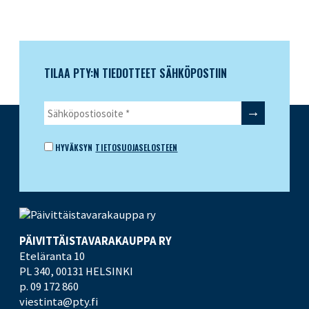
TILAA PTY:N TIEDOTTEET SÄHKÖPOSTIIN
HYVÄKSYN
TIETOSUOJASELOSTEEN
PÄIVITTÄISTAVARA­KAUPPA RY
Eteläranta 10
PL 340,
00131 HELSINKI
p. 09 172 860
viestinta@pty.fi