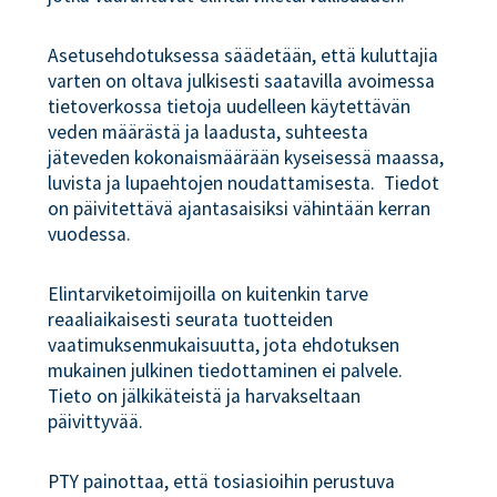
Asetusehdotuksessa säädetään, että kuluttajia
varten on oltava julkisesti saatavilla avoimessa
tietoverkossa tietoja uudelleen käytettävän
veden määrästä ja laadusta, suhteesta
jäteveden kokonaismäärään kyseisessä maassa,
luvista ja lupaehtojen noudattamisesta. Tiedot
on päivitettävä ajantasaisiksi vähintään kerran
vuodessa.
Elintarviketoimijoilla on kuitenkin tarve
reaaliaikaisesti seurata tuotteiden
vaatimuksenmukaisuutta, jota ehdotuksen
mukainen julkinen tiedottaminen ei palvele.
Tieto on jälkikäteistä ja harvakseltaan
päivittyvää.
PTY painottaa, että tosiasioihin perustuva