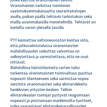
Viranomainen tarkistaa toiminnan
vaatimuksenmukaisuutta seurantatietojen
avulla, paikan päällä tehtävin tarkistuksin sekä
muilla asianmukaisilla menetelmillä. Tehtävät on
lueteltu varsin yleisellä tasolla.
PTY kannattaa valtioneuvoston kantaa siitä,
että jatkovalmistelussa viranomaisten
mahdollisuudet vaikuttaa valvontaa on
selkeytettävä ja varmistettava, että ne ovat
riittävät.
Mahdollisia häiriötilanteita varten tulisi
tarkentaa viranomaisten toimivaltuus puuttua
nopeasti tilanteeseen sekä varmistaa nopea
viestintä viranomaisten sekä elintarvikkeita
hankkivien yritysten kesken. Tällöin
elintarvikealan toimijat pystyvät reagoimaan
nopeasti ja poistamaan markkinoilta tuotteet,
jotka vaarantavat elintarviketurvallisuuden.