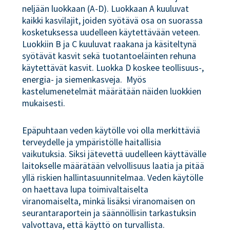
neljään luokkaan (A-D). Luokkaan A kuuluvat
kaikki kasvilajit, joiden syötävä osa on suorassa
kosketuksessa uudelleen käytettävään veteen.
Luokkiin B ja C kuuluvat raakana ja käsiteltynä
syötävät kasvit sekä tuotantoeläinten rehuna
käytettävät kasvit. Luokka D koskee teollisuus-,
energia- ja siemenkasveja. Myös
kastelumenetelmät määrätään näiden luokkien
mukaisesti.
Epäpuhtaan veden käytölle voi olla merkittäviä
terveydelle ja ympäristölle haitallisia
vaikutuksia. Siksi jätevettä uudelleen käyttävälle
laitokselle määrätään velvollisuus laatia ja pitää
yllä riskien hallintasuunnitelmaa. Veden käytölle
on haettava lupa toimivaltaiselta
viranomaiselta, minkä lisäksi viranomaisen on
seurantaraportein ja säännöllisin tarkastuksin
valvottava, että käyttö on turvallista.