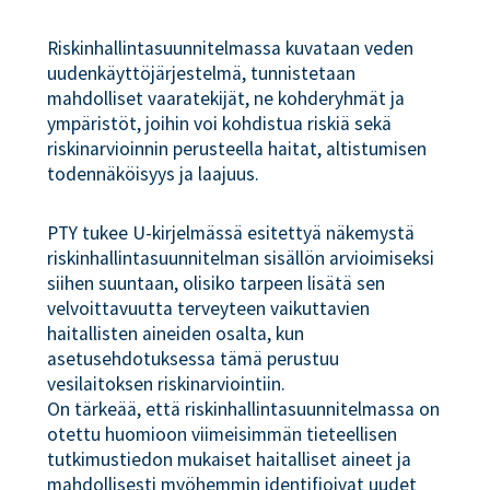
Riskinhallintasuunnitelmassa kuvataan veden
uudenkäyttöjärjestelmä, tunnistetaan
mahdolliset vaaratekijät, ne kohderyhmät ja
ympäristöt, joihin voi kohdistua riskiä sekä
riskinarvioinnin perusteella haitat, altistumisen
todennäköisyys ja laajuus.
PTY tukee U-kirjelmässä esitettyä näkemystä
riskinhallintasuunnitelman sisällön arvioimiseksi
siihen suuntaan, olisiko tarpeen lisätä sen
velvoittavuutta terveyteen vaikuttavien
haitallisten aineiden osalta, kun
asetusehdotuksessa tämä perustuu
vesilaitoksen riskinarviointiin.
On tärkeää, että riskinhallintasuunnitelmassa on
otettu huomioon viimeisimmän tieteellisen
tutkimustiedon mukaiset haitalliset aineet ja
mahdollisesti myöhemmin identifioivat uudet