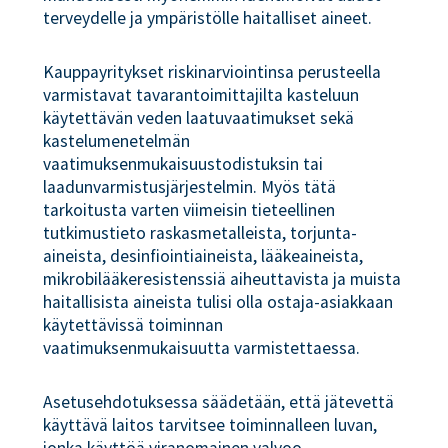
terveydelle ja ympäristölle haitalliset aineet.
Kauppayritykset riskinarviointinsa perusteella
varmistavat tavarantoimittajilta kasteluun
käytettävän veden laatuvaatimukset sekä
kastelumenetelmän
vaatimuksenmukaisuustodistuksin tai
laadunvarmistusjärjestelmin. Myös tätä
tarkoitusta varten viimeisin tieteellinen
tutkimustieto raskasmetalleista, torjunta-
aineista, desinfiointiaineista, lääkeaineista,
mikrobilääkeresistenssiä aiheuttavista ja muista
haitallisista aineista tulisi olla ostaja-asiakkaan
käytettävissä toiminnan
vaatimuksenmukaisuutta varmistettaessa.
Asetusehdotuksessa säädetään, että jätevettä
käyttävä laitos tarvitsee toiminnalleen luvan,
jonka käyttöä viranomainen valvoo.