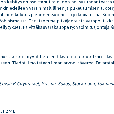
ihdon kehitys on osoittanut talouden noususuhdanteess
nkin edelleen varsin maltillinen ja pukeutumisen tuoter
linen kulutus pienenee Suomessa jo lähivuosina. Suom
hjoismaissa. Tarvitsemme pitkäjänteistä veropolitiikka
ellytykset, Päivittäistavarakauppa ry:n toimitusjohtaja
K
ausittaisten myyntitietojen tilastointi toteutetaan Tila
kseen. Tiedot ilmoitetaan ilman arvonlisäveroa. Tavar
ut ovat: K-Citymarket, Prisma, Sokos, Stockmann, Tokmann
551 2741