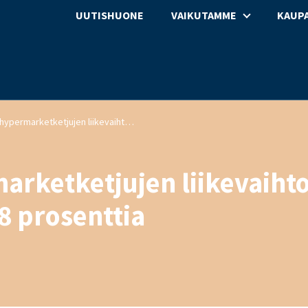
UUTISHUONE
VAIKUTAMME
KAUPA
Tavaratalo- ja hypermarketketjujen liikevaihto kasvoi kesäkuussa 0,8 prosenttia
marketketjujen liikevaiht
8 prosenttia