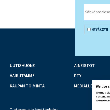
HYVÄKSYN
UUTISHUONE
AINEISTOT
VAIKUTAMME
PTY
KAUPAN TOIMINTA
MEDIALLE
We use 
We may plac
content and
we use open
Tietosuoja ja käyttöehdot