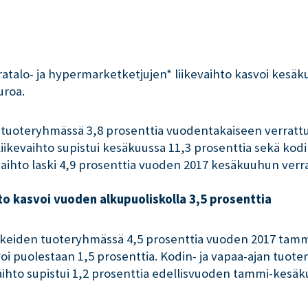
ratalo- ja hypermarketketjujen* liikevaihto kasvoi kesäk
uroa.
n tuoteryhmässä 3,8 prosenttia vuodentakaiseen verratt
iikevaihto supistui kesäkuussa 11,3 prosenttia sekä kodi
aihto laski 4,9 prosenttia vuoden 2017 kesäkuuhun verr
to kasvoi vuoden alkupuoliskolla 3,5 prosenttia
ikkeiden tuoteryhmässä 4,5 prosenttia vuoden 2017 tam
i puolestaan 1,5 prosenttia. Kodin- ja vapaa-ajan tuoter
ihto supistui 1,2 prosenttia edellisvuoden tammi-kesä