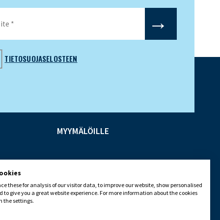
TIETOSUOJASELOSTEEN
MYYMÄLÖILLE
cookies
e these for analysis of our visitor data, to improve our website, show personalised
 to give you a great website experience. For more information about the cookies
 the settings.