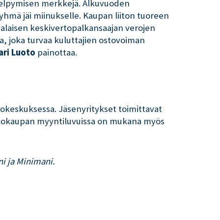
a elpymisen merkkejä. Alkuvuoden
yhmä jäi miinukselle. Kaupan liiton tuoreen
alaisen keskivertopalkansaajan verojen
a, joka turvaa kuluttajien ostovoiman
ari Luoto
painottaa.
stokeskuksessa. Jäsenyritykset toimittavat
atalokaupan myyntiluvuissa on mukana myös
i ja Minimani.