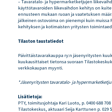
– Tavaratalo- ja hypermarketketjujen liikeva
käyttötavaroiden liikevaihdon kehitys on kuite
ennusteen mukaan ruoan ja vaatetuksen määräl
jälkeinen ostovoima on pienempi kuin muissa Po
kehityksen ja kotimaisten yritysten toimintaed
Tilaston taustatiedot
Päivittäistavarakauppa ry:n jäsenyritysten kuuk
kuukausittaiset tietonsa suoraan Tilastokesku
verkkokaupan myynti.
*Jäsenyritysten tavaratalo- ja hypermarketketj
Lisätietoja:
PTY, toimitusjohtaja Kari Luoto, p. 0400 688 708
Tilastokeskus, aktuaari Seija Karttunen p. 029 