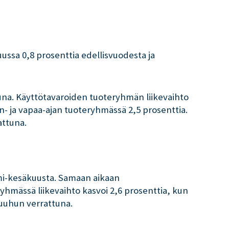
uussa 0,8 prosenttia edellisvuodesta ja
una. Käyttötavaroiden tuoteryhmän liikevaihto
n- ja vapaa-ajan tuoteryhmässä 2,5 prosenttia.
attuna.
mi-kesäkuusta. Samaan aikaan
yhmässä liikevaihto kasvoi 2,6 prosenttia, kun
kuuhun verrattuna.