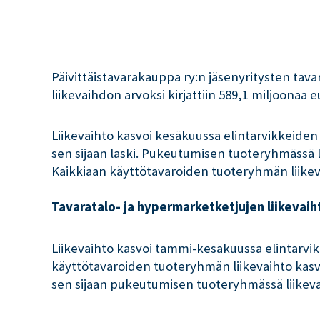
Päivittäistavarakauppa ry:n jäsenyritysten tava
liikevaihdon arvoksi kirjattiin 589,1 miljoonaa e
Liikevaihto kasvoi kesäkuussa elintarvikkeide
sen sijaan laski. Pukeutumisen tuoteryhmässä l
Kaikkiaan käyttötavaroiden tuoteryhmän liikev
Tavaratalo- ja hypermarketketjujen liikevaih
Liikevaihto kasvoi tammi-kesäkuussa elintarv
käyttötavaroiden tuoteryhmän liikevaihto kasvo
sen sijaan pukeutumisen tuoteryhmässä liikeva