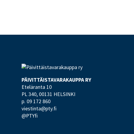
PÄIVITTÄISTAVARA­KAUPPA RY
Eteläranta 10
PL 340,
00131 HELSINKI
p. 09 172 860
viestinta@pty.fi
@PTYfi