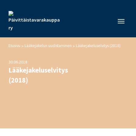
Etusivu
Lääkejakelun uudistaminen
Lääkejakeluselvitys (2018)
>
>
30.06.2018
Lääkejakeluselvitys
(2018)