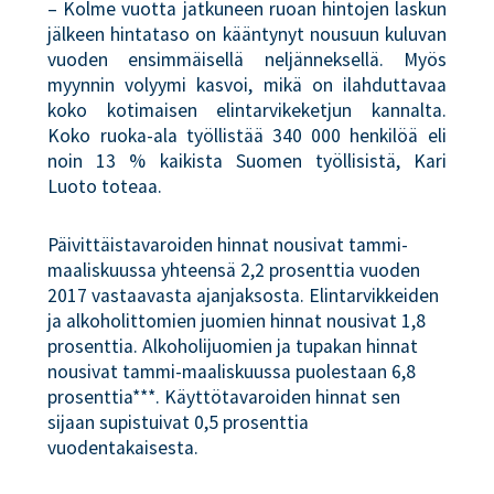
– Kolme vuotta jatkuneen ruoan hintojen laskun
jälkeen hintataso on kääntynyt nousuun kuluvan
vuoden ensimmäisellä neljänneksellä. Myös
myynnin volyymi kasvoi, mikä on ilahduttavaa
koko kotimaisen elintarvikeketjun kannalta.
Koko ruoka-ala työllistää 340 000 henkilöä eli
noin 13 % kaikista Suomen työllisistä, Kari
Luoto toteaa.
Päivittäistavaroiden hinnat nousivat tammi-
maaliskuussa yhteensä 2,2 prosenttia vuoden
2017 vastaavasta ajanjaksosta. Elintarvikkeiden
ja alkoholittomien juomien hinnat nousivat 1,8
prosenttia. Alkoholijuomien ja tupakan hinnat
nousivat tammi-maaliskuussa puolestaan 6,8
prosenttia***. Käyttötavaroiden hinnat sen
sijaan supistuivat 0,5 prosenttia
vuodentakaisesta.