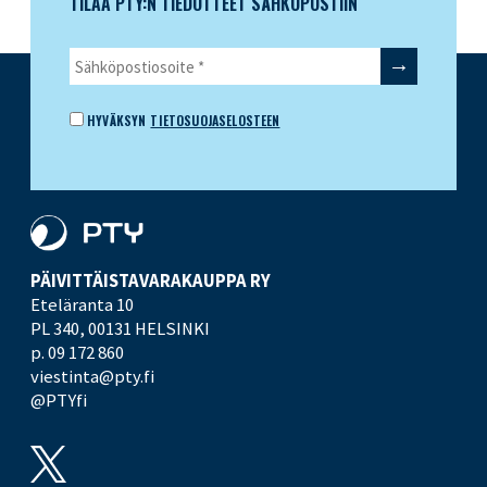
TILAA PTY:N TIEDOTTEET SÄHKÖPOSTIIN
HYVÄKSYN
TIETOSUOJASELOSTEEN
PÄIVITTÄISTAVARA­KAUPPA RY
Eteläranta 10
PL 340,
00131 HELSINKI
p. 09 172 860
viestinta@pty.fi
@PTYfi