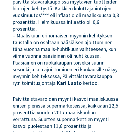
päivittäistavarakaupoissa myytävien tuotteiden
hintojen kehitystä. Kaikkien kuluttajahintojen
vuosimuutos**** eli inflaatio oli maaliskuussa 0,8
prosenttia. Helmikuussa inflaatio oli 0,6
prosenttia.
– Maaliskuun erinomaisen myynnin kehityksen
taustalla on osaltaan pääsiäisen ajoittuminen
tänä vuonna maalis-huhtikuun vaihteeseen, kun
viime vuonna pääsiäinen oli huhtikuussa.
Pääsiäinen on ruokakaupan toiseksi suurin
sesonki ja sen ajoittuminen eri kuukausille näkyy
myynnin kehityksessä, Päivittäistavarakauppa
ry:n toimitusjohtaja
Kari Luoto
kertoo.
Päivittäistavaroiden myynti kasvoi maaliskuussa
eniten pienissä supermarketeissa, kaikkiaan 12,5
prosenttia vuoden 2017 maaliskuuhun
verrattuna. Suurten supermarkettien myynti
kasvoi puolestaan 11,6 prosenttia ja