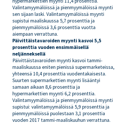
hypermarkettien myynti 11,4 prosenttia.
Valintamyymälöissä ja pienmyymälöissä myynti
sen sijaan laski. Valintamyymälöissä myynti
supistui maaliskuussa 5,7 prosenttia ja
pienmyymälöissä 3,6 prosenttia vuotta
aiempaan verrattuna.
Päivittäistavaroiden myynti kasvoi 5,5
prosenttia vuoden ensimmäisellä
neljänneksellä
Päivittäistavaroiden myynti kasvoi tammi-
maaliskuussa eniten pienissä supermarketeissa,
yhteensä 10,4 prosenttia vuodentakaisesta.
Suurten supermarkettien myynti lisääntyi
samaan aikaan 8,6 prosenttia ja
hypermarkettien myynti 6,2 prosenttia.
Valintamyymälöissä ja pienmyymälöissä myynti
supistui: valintamyymälöissä 5,9 prosenttia ja
pienmyymälöissä puolestaan 3,1 prosenttia
vuoden 2017 tammi-maaliskuuhun verrattuna.