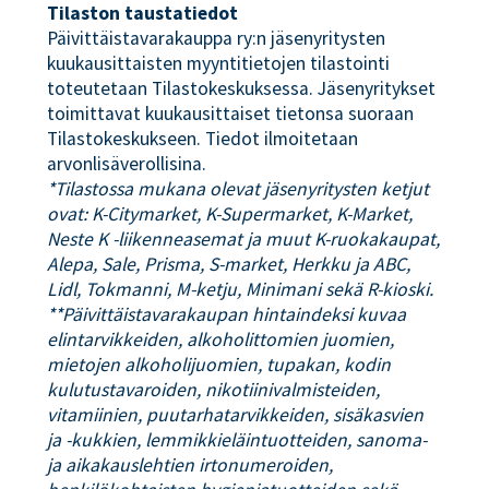
Tilaston taustatiedot
Päivittäistavarakauppa ry:n jäsenyritysten
kuukausittaisten myyntitietojen tilastointi
toteutetaan Tilastokeskuksessa. Jäsenyritykset
toimittavat kuukausittaiset tietonsa suoraan
Tilastokeskukseen. Tiedot ilmoitetaan
arvonlisäverollisina.
*Tilastossa mukana olevat jäsenyritysten ketjut
ovat: K-Citymarket, K-Supermarket, K-Market,
Neste K -liikenneasemat ja muut K-ruokakaupat,
Alepa, Sale, Prisma, S-market, Herkku ja ABC,
Lidl, Tokmanni, M-ketju, Minimani sekä R-kioski.
**Päivittäistavarakaupan hintaindeksi kuvaa
elintarvikkeiden, alkoholittomien juomien,
mietojen alkoholijuomien, tupakan, kodin
kulutustavaroiden, nikotiinivalmisteiden,
vitamiinien, puutarhatarvikkeiden, sisäkasvien
ja -kukkien, lemmikkieläintuotteiden, sanoma-
ja aikakauslehtien irtonumeroiden,