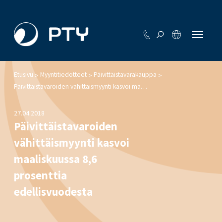
Etusivu
Myyntitiedotteet
Päivittäistavarakauppa
>
>
>
Päivittäistavaroiden vähittäismyynti kasvoi maaliskuussa 8,6 prosenttia edellisvuodesta
27.04.2018
Päivittäistavaroiden
vähittäismyynti kasvoi
maaliskuussa 8,6
prosenttia
edellisvuodesta