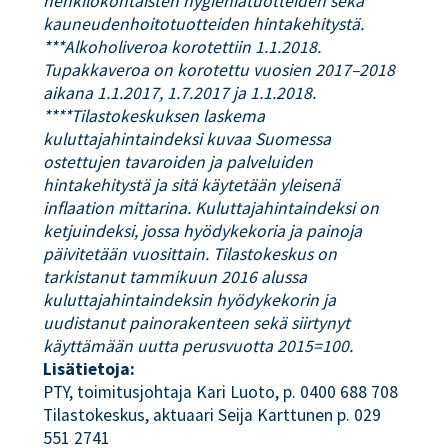
henkilökohtaisten hygieniatuotteiden sekä
kauneudenhoitotuotteiden hintakehitystä.
***Alkoholiveroa korotettiin 1.1.2018.
Tupakkaveroa on korotettu vuosien 2017–2018
aikana 1.1.2017, 1.7.2017 ja 1.1.2018.
****Tilastokeskuksen laskema
kuluttajahintaindeksi kuvaa Suomessa
ostettujen tavaroiden ja palveluiden
hintakehitystä ja sitä käytetään yleisenä
inflaation mittarina. Kuluttajahintaindeksi on
ketjuindeksi, jossa hyödykekoria ja painoja
päivitetään vuosittain. Tilastokeskus on
tarkistanut tammikuun 2016 alussa
kuluttajahintaindeksin hyödykekorin ja
uudistanut painorakenteen sekä siirtynyt
käyttämään uutta perusvuotta 2015=100.
Lisätietoja:
PTY, toimitusjohtaja Kari Luoto, p. 0400 688 708
Tilastokeskus, aktuaari Seija Karttunen p. 029
551 2741