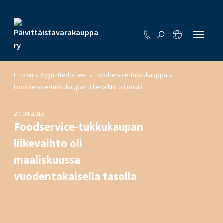
Etusivu
Myyntitiedotteet
Foodservice-tukkukauppa
>
>
>
Foodservice-tukkukaupan liikevaihto oli maaliskuussa vuodentakaisella tasolla
27.04.2018
Foodservice-tukkukaupan
liikevaihto oli
maaliskuussa
vuodentakaisella tasolla