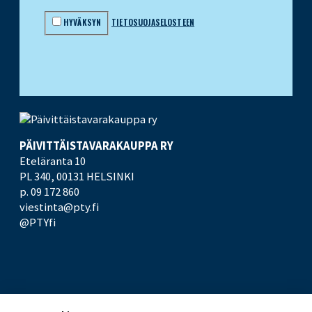
HYVÄKSYN
TIETOSUOJASELOSTEEN
PÄIVITTÄISTAVARA­KAUPPA RY
Eteläranta 10
PL 340,
00131 HELSINKI
p. 09 172 860
viestinta@pty.fi
@PTYfi
UUTISHUONE
PTY