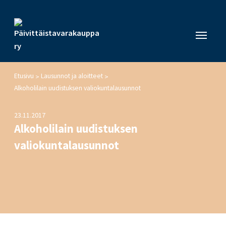
Etusivu
Lausunnot ja aloitteet
>
>
Alkoholilain uudistuksen valiokuntalausunnot
23.11.2017
Alkoholilain uudistuksen
valiokuntalausunnot