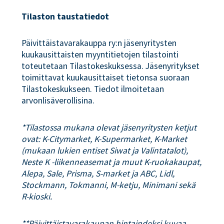
Tilaston taustatiedot
Päivittäistavarakauppa ry:n jäsenyritysten
kuukausittaisten myyntitietojen tilastointi
toteutetaan Tilastokeskuksessa. Jäsenyritykset
toimittavat kuukausittaiset tietonsa suoraan
Tilastokeskukseen. Tiedot ilmoitetaan
arvonlisäverollisina.
*Tilastossa mukana olevat jäsenyritysten ketjut
ovat: K-Citymarket, K-Supermarket, K-Market
(mukaan lukien entiset Siwat ja Valintatalot),
Neste K -liikenneasemat ja muut K-ruokakaupat,
Alepa, Sale, Prisma, S-market ja ABC, Lidl,
Stockmann, Tokmanni, M-ketju, Minimani sekä
R-kioski.
**Päivittäistavarakaupan hintaindeksi kuvaa