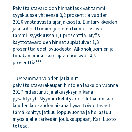
Päivittäistavaroiden hinnat laskivat tammi-
syyskuussa yhteensä 0,2 prosenttia vuoden
2016 vastaavasta ajanjaksosta. Elintarvikkeiden
ja alkoholittomien juomien hinnat laskivat
tammi- syyskuussa 1,1 prosenttia. Myös
käyttötavaroiden hinnat supistuivat 1,3
prosenttia edellisvuodesta. Alkoholijuomien ja
tupakan hinnat sen sijaan nousivat 4,5
prosenttia***.
– Useamman vuoden jatkunut
päivittäistavarakaupan hintojen lasku on vuonna
2017 hidastunut ja alkusyksyn aikana
pysähtynyt. Myynnin kehitys on ollut viimeisen
kuuden kuukauden aikana hyvä. Toivottavasti
tämä kehitys jatkuu loppuvuonna ja heijastuu
myös alalle tärkeään joulukauppaan, Kari Luoto
toteaa.