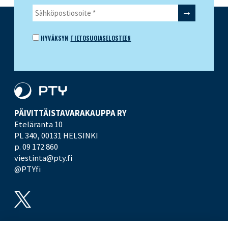
HYVÄKSYN
TIETOSUOJASELOSTEEN
PÄIVITTÄISTAVARA­KAUPPA RY
Eteläranta 10
PL 340,
00131 HELSINKI
p. 09 172 860
viestinta@pty.fi
@PTYfi