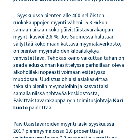
– Syyskuussa pienten alle 400 neliöisten
ruokakauppojen myynti väheni -6,3 % kun
samaan aikaan koko päivittäistavarakaupan
myynti kasvoi 2,6 %. Jos Suomessa halutaan
säilyttää koko maan kattava myymäläverkosto,
on pienten myymälöiden kilpailukykyä
vahvistettava. Tehokas keino vaikuttaa tähän on
saada eduskunnan käsittelyssä parhaillaan oleva
alkoholilaki nopeasti voimaan esitetyssä
muodossa. Uudistus ohjaisi asiakasvirtaa
takaisin pieniin myymälöihin ja kasvattaisi
samalla niissä tehtävää keskiostosta,
Päivittäistavarakauppa ry:n toimitusjohtaja
Kari
Luoto
painottaa.
Päivittäistavaroiden myynti laski syyskuussa
2017 pienmyymälöissä 1,6 prosenttia ja