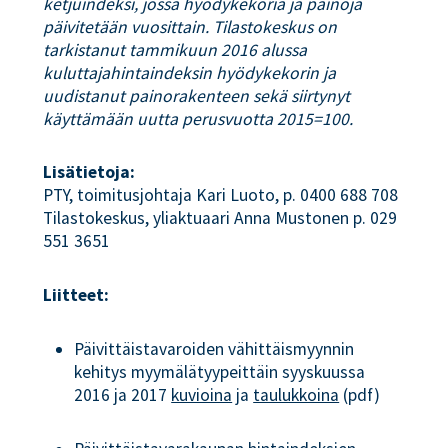
ketjuindeksi, jossa hyödykekoria ja painoja
päivitetään vuosittain. Tilastokeskus on
tarkistanut tammikuun 2016 alussa
kuluttajahintaindeksin hyödykekorin ja
uudistanut painorakenteen sekä siirtynyt
käyttämään uutta perusvuotta 2015=100.
Lisätietoja:
PTY, toimitusjohtaja Kari Luoto, p. 0400 688 708
Tilastokeskus, yliaktuaari Anna Mustonen p. 029
551 3651
Liitteet:
Päivittäistavaroiden vähittäismyynnin
kehitys myymälätyypeittäin syyskuussa
2016 ja 2017
kuvioina
ja
taulukkoina
(pdf)