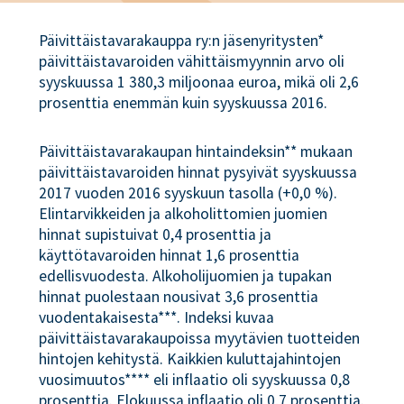
Päivittäistavarakauppa ry:n jäsenyritysten*
päivittäistavaroiden vähittäismyynnin arvo oli
syyskuussa 1 380,3 miljoonaa euroa, mikä oli 2,6
prosenttia enemmän kuin syyskuussa 2016.
Päivittäistavarakaupan hintaindeksin** mukaan
päivittäistavaroiden hinnat pysyivät syyskuussa
2017 vuoden 2016 syyskuun tasolla (+0,0 %).
Elintarvikkeiden ja alkoholittomien juomien
hinnat supistuivat 0,4 prosenttia ja
käyttötavaroiden hinnat 1,6 prosenttia
edellisvuodesta. Alkoholijuomien ja tupakan
hinnat puolestaan nousivat 3,6 prosenttia
vuodentakaisesta***. Indeksi kuvaa
päivittäistavarakaupoissa myytävien tuotteiden
hintojen kehitystä. Kaikkien kuluttajahintojen
vuosimuutos**** eli inflaatio oli syyskuussa 0,8
prosenttia. Elokuussa inflaatio oli 0,7 prosenttia.