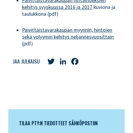
Päivittäistavarakaupan hintaindeksien
kehitys syyskuussa 2016 ja 2017
kuviona ja
taulukkona (pdf)
Päivittäistavarakaupan myynnin, hintojen
sekä volyymin kehitys neljännesvuosittain
(pdf)
Twitter
LinkedIn
Facebook
JAA JULKAISU
TILAA PTY:N TIEDOTTEET SÄHKÖPOSTIIN