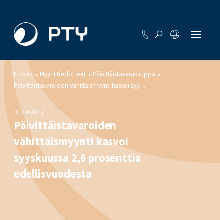
Etusivu
Myyntitiedotteet
Päivittäistavarakauppa
>
>
>
Päivittäistavaroiden vähittäismyynti kasvoi syyskuussa 2,6 prosenttia edellisvuodesta
31.10.2017
Päivittäistavaroiden
vähittäismyynti kasvoi
syyskuussa 2,6 prosenttia
edellisvuodesta