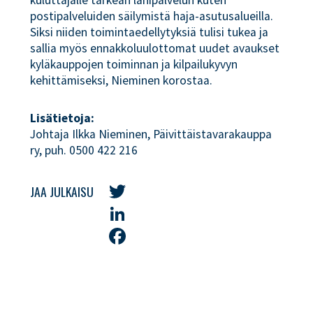
postipalveluiden säilymistä haja-asutusalueilla.
Siksi niiden toimintaedellytyksiä tulisi tukea ja
sallia myös ennakkoluulottomat uudet avaukset
kyläkauppojen toiminnan ja kilpailukyvyn
kehittämiseksi, Nieminen korostaa.
Lisätietoja:
Johtaja Ilkka Nieminen, Päivittäistavarakauppa
ry, puh. 0500 422 216
JAA JULKAISU
Twitter
LinkedIn
Facebook