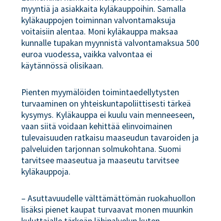
myyntiä ja asiakkaita kyläkauppoihin. Samalla
kyläkauppojen toiminnan valvontamaksuja
voitaisiin alentaa. Moni kyläkauppa maksaa
kunnalle tupakan myynnistä valvontamaksua 500
euroa vuodessa, vaikka valvontaa ei
käytännössä olisikaan.
Pienten myymälöiden toimintaedellytysten
turvaaminen on yhteiskuntapoliittisesti tärkeä
kysymys. Kyläkauppa ei kuulu vain menneeseen,
vaan siitä voidaan kehittää elinvoimainen
tulevaisuuden ratkaisu maaseudun tavaroiden ja
palveluiden tarjonnan solmukohtana. Suomi
tarvitsee maaseutua ja maaseutu tarvitsee
kyläkauppoja.
– Asuttavuudelle välttämättömän ruokahuollon
lisäksi pienet kaupat turvaavat monen muunkin
kuluttajalle tärkeän lähipalvelun kuten