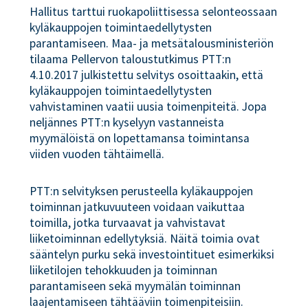
Hallitus tarttui ruokapoliittisessa selonteossaan
kyläkauppojen toimintaedellytysten
parantamiseen. Maa- ja metsätalousministeriön
tilaama Pellervon taloustutkimus PTT:n
4.10.2017 julkistettu selvitys osoittaakin, että
kyläkauppojen toimintaedellytysten
vahvistaminen vaatii uusia toimenpiteitä. Jopa
neljännes PTT:n kyselyyn vastanneista
myymälöistä on lopettamansa toimintansa
viiden vuoden tähtäimellä.
PTT:n selvityksen perusteella kyläkauppojen
toiminnan jatkuvuuteen voidaan vaikuttaa
toimilla, jotka turvaavat ja vahvistavat
liiketoiminnan edellytyksiä. Näitä toimia ovat
sääntelyn purku sekä investointituet esimerkiksi
liiketilojen tehokkuuden ja toiminnan
parantamiseen sekä myymälän toiminnan
laajentamiseen tähtääviin toimenpiteisiin.