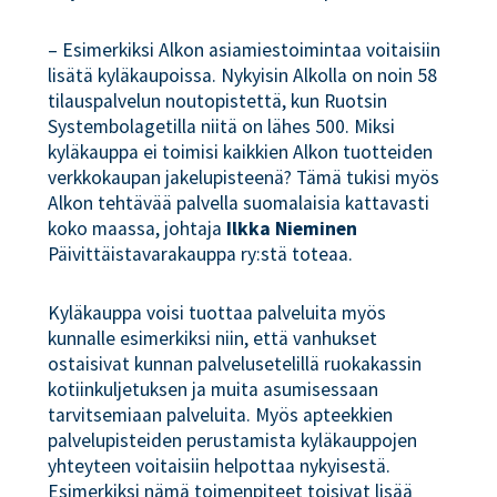
– Esimerkiksi Alkon asiamiestoimintaa voitaisiin
lisätä kyläkaupoissa. Nykyisin Alkolla on noin 58
tilauspalvelun noutopistettä, kun Ruotsin
Systembolagetilla niitä on lähes 500. Miksi
kyläkauppa ei toimisi kaikkien Alkon tuotteiden
verkkokaupan jakelupisteenä? Tämä tukisi myös
Alkon tehtävää palvella suomalaisia kattavasti
koko maassa, johtaja
Ilkka Nieminen
Päivittäistavarakauppa ry:stä toteaa.
Kyläkauppa voisi tuottaa palveluita myös
kunnalle esimerkiksi niin, että vanhukset
ostaisivat kunnan palvelusetelillä ruokakassin
kotiinkuljetuksen ja muita asumisessaan
tarvitsemiaan palveluita. Myös apteekkien
palvelupisteiden perustamista kyläkauppojen
yhteyteen voitaisiin helpottaa nykyisestä.
Esimerkiksi nämä toimenpiteet toisivat lisää