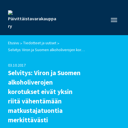
Etusivu
Tiedotteet ja uutiset
>
>
Selvitys: Viron ja Suomen alkoholiverojen korotukset eivät yksin riitä vähentämään matkustajatuontia merkittävästi
03.10.2017
Selvitys: Viron ja Suomen
alkoholiverojen
korotukset eivät yksin
riitä vähentämään
matkustajatuontia
merkittävästi