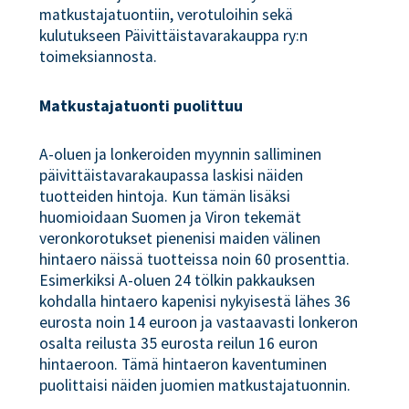
matkustajatuontiin, verotuloihin sekä
kulutukseen Päivittäistavarakauppa ry:n
toimeksiannosta.
Matkustajatuonti puolittuu
A-oluen ja lonkeroiden myynnin salliminen
päivittäistavarakaupassa laskisi näiden
tuotteiden hintoja. Kun tämän lisäksi
huomioidaan Suomen ja Viron tekemät
veronkorotukset pienenisi maiden välinen
hintaero näissä tuotteissa noin 60 prosenttia.
Esimerkiksi A-oluen 24 tölkin pakkauksen
kohdalla hintaero kapenisi nykyisestä lähes 36
eurosta noin 14 euroon ja vastaavasti lonkeron
osalta reilusta 35 eurosta reilun 16 euron
hintaeroon. Tämä hintaeron kaventuminen
puolittaisi näiden juomien matkustajatuonnin.