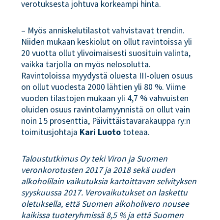
verotuksesta johtuva korkeampi hinta.
– Myös anniskelutilastot vahvistavat trendin.
Niiden mukaan keskiolut on ollut ravintoissa yli
20 vuotta ollut ylivoimaisesti suosituin valinta,
vaikka tarjolla on myös nelosolutta.
Ravintoloissa myydystä oluesta III-oluen osuus
on ollut vuodesta 2000 lähtien yli 80 %. Viime
vuoden tilastojen mukaan yli 4,7 % vahvuisten
oluiden osuus ravintolamyynnistä on ollut vain
noin 15 prosenttia, Päivittäistavarakauppa ry:n
toimitusjohtaja
Kari Luoto
toteaa.
Taloustutkimus Oy teki Viron ja Suomen
veronkorotusten 2017 ja 2018 sekä uuden
alkoholilain vaikutuksia kartoittavan selvityksen
syyskuussa 2017. Verovaikutukset on laskettu
oletuksella, että Suomen alkoholivero nousee
kaikissa tuoteryhmissä 8,5 % ja että Suomen