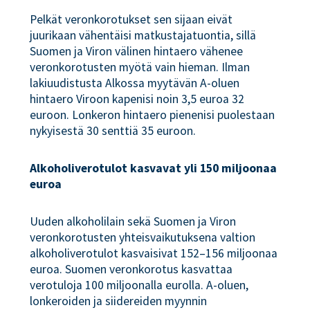
Pelkät veronkorotukset sen sijaan eivät
juurikaan vähentäisi matkustajatuontia, sillä
Suomen ja Viron välinen hintaero vähenee
veronkorotusten myötä vain hieman. Ilman
lakiuudistusta Alkossa myytävän A-oluen
hintaero Viroon kapenisi noin 3,5 euroa 32
euroon. Lonkeron hintaero pienenisi puolestaan
nykyisestä 30 senttiä 35 euroon.
Alkoholiverotulot kasvavat yli 150 miljoonaa
euroa
Uuden alkoholilain sekä Suomen ja Viron
veronkorotusten yhteisvaikutuksena valtion
alkoholiverotulot kasvaisivat 152–156 miljoonaa
euroa. Suomen veronkorotus kasvattaa
verotuloja 100 miljoonalla eurolla. A-oluen,
lonkeroiden ja siidereiden myynnin