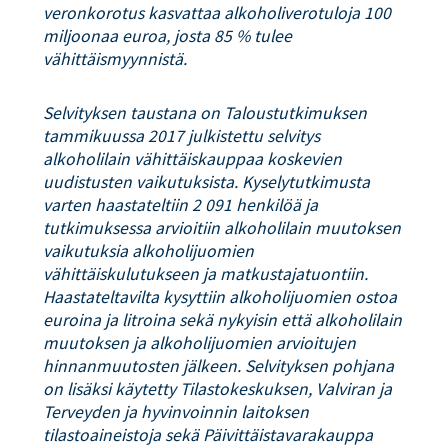
veronkorotus kasvattaa alkoholiverotuloja 100
miljoonaa euroa, josta 85 % tulee
vähittäismyynnistä.
Selvityksen taustana on Taloustutkimuksen
tammikuussa 2017 julkistettu selvitys
alkoholilain vähittäiskauppaa koskevien
uudistusten vaikutuksista. Kyselytutkimusta
varten haastateltiin 2 091 henkilöä ja
tutkimuksessa arvioitiin alkoholilain muutoksen
vaikutuksia alkoholijuomien
vähittäiskulutukseen ja matkustajatuontiin.
Haastateltavilta kysyttiin alkoholijuomien ostoa
euroina ja litroina sekä nykyisin että alkoholilain
muutoksen ja alkoholijuomien arvioitujen
hinnanmuutosten jälkeen. Selvityksen pohjana
on lisäksi käytetty Tilastokeskuksen, Valviran ja
Terveyden ja hyvinvoinnin laitoksen
tilastoaineistoja sekä Päivittäistavarakauppa