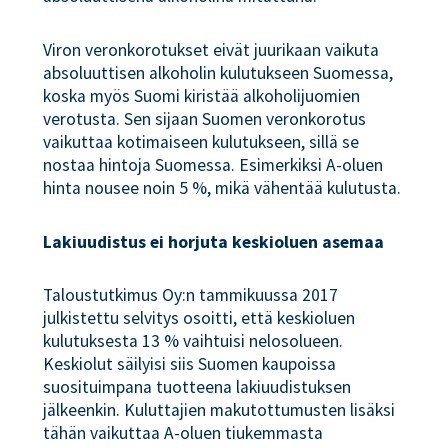
Viron veronkorotukset eivät juurikaan vaikuta
absoluuttisen alkoholin kulutukseen Suomessa,
koska myös Suomi kiristää alkoholijuomien
verotusta. Sen sijaan Suomen veronkorotus
vaikuttaa kotimaiseen kulutukseen, sillä se
nostaa hintoja Suomessa. Esimerkiksi A-oluen
hinta nousee noin 5 %, mikä vähentää kulutusta.
Lakiuudistus ei horjuta keskioluen asemaa
Taloustutkimus Oy:n tammikuussa 2017
julkistettu selvitys osoitti, että keskioluen
kulutuksesta 13 % vaihtuisi nelosolueen.
Keskiolut säilyisi siis Suomen kaupoissa
suosituimpana tuotteena lakiuudistuksen
jälkeenkin. Kuluttajien makutottumusten lisäksi
tähän vaikuttaa A-oluen tiukemmasta