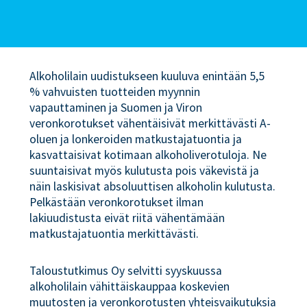
Alkoholilain uudistukseen kuuluva enintään 5,5
% vahvuisten tuotteiden myynnin
vapauttaminen ja Suomen ja Viron
veronkorotukset vähentäisivät merkittävästi A-
oluen ja lonkeroiden matkustajatuontia ja
kasvattaisivat kotimaan alkoholiverotuloja. Ne
suuntaisivat myös kulutusta pois väkevistä ja
näin laskisivat absoluuttisen alkoholin kulutusta.
Pelkästään veronkorotukset ilman
lakiuudistusta eivät riitä vähentämään
matkustajatuontia merkittävästi.
Taloustutkimus Oy selvitti syyskuussa
alkoholilain vähittäiskauppaa koskevien
muutosten ja veronkorotusten yhteisvaikutuksia