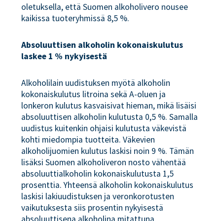
oletuksella, että Suomen alkoholivero nousee
kaikissa tuoteryhmissä 8,5 %.
Absoluuttisen alkoholin kokonaiskulutus
laskee 1 % nykyisestä
Alkoholilain uudistuksen myötä alkoholin
kokonaiskulutus litroina sekä A-oluen ja
lonkeron kulutus kasvaisivat hieman, mikä lisäisi
absoluuttisen alkoholin kulutusta 0,5 %. Samalla
uudistus kuitenkin ohjaisi kulutusta väkevistä
kohti miedompia tuotteita. Väkevien
alkoholijuomien kulutus laskisi noin 9 %. Tämän
lisäksi Suomen alkoholiveron nosto vähentää
absoluuttialkoholin kokonaiskulutusta 1,5
prosenttia. Yhteensä alkoholin kokonaiskulutus
laskisi lakiuudistuksen ja veronkorotusten
vaikutuksesta siis prosentin nykyisestä
absoluuttisena alkoholina mitattuna.