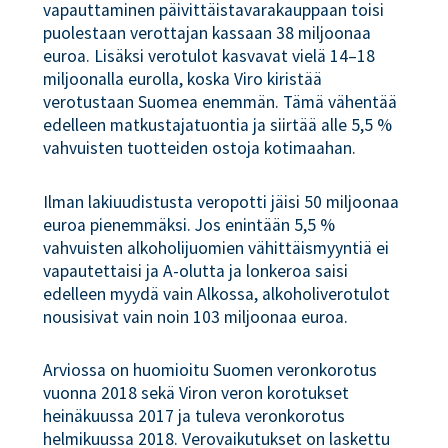
vapauttaminen päivittäistavarakauppaan toisi
puolestaan verottajan kassaan 38 miljoonaa
euroa. Lisäksi verotulot kasvavat vielä 14–18
miljoonalla eurolla, koska Viro kiristää
verotustaan Suomea enemmän. Tämä vähentää
edelleen matkustajatuontia ja siirtää alle 5,5 %
vahvuisten tuotteiden ostoja kotimaahan.
Ilman lakiuudistusta veropotti jäisi 50 miljoonaa
euroa pienemmäksi. Jos enintään 5,5 %
vahvuisten alkoholijuomien vähittäismyyntiä ei
vapautettaisi ja A-olutta ja lonkeroa saisi
edelleen myydä vain Alkossa, alkoholiverotulot
nousisivat vain noin 103 miljoonaa euroa.
Arviossa on huomioitu Suomen veronkorotus
vuonna 2018 sekä Viron veron korotukset
heinäkuussa 2017 ja tuleva veronkorotus
helmikuussa 2018. Verovaikutukset on laskettu