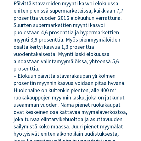
Päivittäistavaroiden myynti kasvoi elokuussa
eniten pienissä supermarketeissa, kaikkiaan 7,7
prosenttia vuoden 2016 elokuuhun verrattuna.
Suurten supermarkettien myynti kasvoi
puolestaan 4,6 prosenttia ja hypermarkettien
myynti 3,9 prosenttia. Myös pienmyymälöiden
osalta kertyi kasvua 1,3 prosenttia
vuodentakaisesta. Myynti laski elokuussa
ainoastaan valintamyymälöissä, yhteensä 5,6
prosenttia.
– Elokuun päivittäistavarakaupan yli kolmen
prosentin myynnin kasvua voidaan pitää hyvänä.
Huolenaihe on kuitenkin pienten, alle 400 m²
ruokakauppojen myynnin lasku, joka on jatkunut
useamman vuoden. Nämä pienet ruokakaupat
ovat keskeinen osa kattavaa myymäläverkostoa,
joka turvaa elintarvikehuoltoa ja asuttavuuden
säilymistä koko maassa. Juuri pienet myymälät
hyötyisivät eniten alkoholilain uudistuksesta,