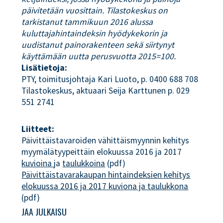
päivitetään vuosittain. Tilastokeskus on
tarkistanut tammikuun 2016 alussa
kuluttajahintaindeksin hyödykekorin ja
uudistanut painorakenteen sekä siirtynyt
käyttämään uutta perusvuotta 2015=100.
Lisätietoja:
PTY, toimitusjohtaja Kari Luoto, p. 0400 688 708
Tilastokeskus, aktuaari Seija Karttunen p. 029
551 2741
Liitteet:
Päivittäistavaroiden vähittäismyynnin kehitys
myymälätyypeittäin elokuussa 2016 ja 2017
kuvioina
ja
taulukkoina
(pdf)
Päivittäistavarakaupan hintaindeksien kehitys
elokuussa 2016 ja 2017 kuviona ja taulukkona
(pdf)
JAA JULKAISU