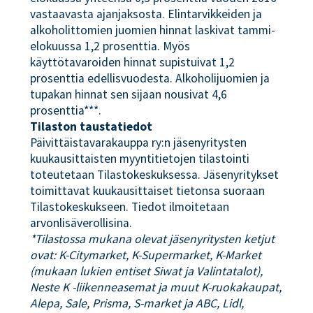
vastaavasta ajanjaksosta. Elintarvikkeiden ja
alkoholittomien juomien hinnat laskivat tammi-
elokuussa 1,2 prosenttia. Myös
käyttötavaroiden hinnat supistuivat 1,2
prosenttia edellisvuodesta. Alkoholijuomien ja
tupakan hinnat sen sijaan nousivat 4,6
prosenttia***.
Tilaston taustatiedot
Päivittäistavarakauppa ry:n jäsenyritysten
kuukausittaisten myyntitietojen tilastointi
toteutetaan Tilastokeskuksessa. Jäsenyritykset
toimittavat kuukausittaiset tietonsa suoraan
Tilastokeskukseen. Tiedot ilmoitetaan
arvonlisäverollisina.
*Tilastossa mukana olevat jäsenyritysten ketjut
ovat: K-Citymarket, K-Supermarket, K-Market
(mukaan lukien entiset Siwat ja Valintatalot),
Neste K -liikenneasemat ja muut K-ruokakaupat,
Alepa, Sale, Prisma, S-market ja ABC, Lidl,