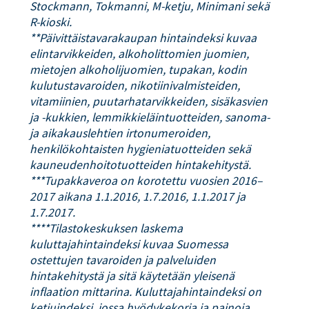
Stockmann, Tokmanni, M-ketju, Minimani sekä
R-kioski.
**Päivittäistavarakaupan hintaindeksi kuvaa
elintarvikkeiden, alkoholittomien juomien,
mietojen alkoholijuomien, tupakan, kodin
kulutustavaroiden, nikotiinivalmisteiden,
vitamiinien, puutarhatarvikkeiden, sisäkasvien
ja -kukkien, lemmikkieläintuotteiden, sanoma-
ja aikakauslehtien irtonumeroiden,
henkilökohtaisten hygieniatuotteiden sekä
kauneudenhoitotuotteiden hintakehitystä.
***Tupakkaveroa on korotettu vuosien 2016–
2017 aikana 1.1.2016, 1.7.2016, 1.1.2017 ja
1.7.2017.
****Tilastokeskuksen laskema
kuluttajahintaindeksi kuvaa Suomessa
ostettujen tavaroiden ja palveluiden
hintakehitystä ja sitä käytetään yleisenä
inflaation mittarina. Kuluttajahintaindeksi on
ketjuindeksi, jossa hyödykekoria ja painoja