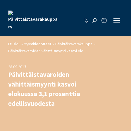
Etusivu
Myyntitiedotteet
Päivittäistavarakauppa
>
>
>
Päivittäistavaroiden vähittäismyynti kasvoi elokuussa 3,1 prosenttia edellisvuodesta
28.09.2017
Päivittäistavaroiden
vähittäismyynti kasvoi
elokuussa 3,1 prosenttia
edellisvuodesta