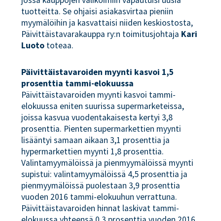
jossa kauppojen valikoimiin vapautuisi uusia
tuotteitta. Se ohjaisi asiakasvirtaa pieniin
myymälöihin ja kasvattaisi niiden keskiostosta,
Päivittäistavarakauppa ry:n toimitusjohtaja
Kari
Luoto
toteaa.
Päivittäistavaroiden myynti kasvoi 1,5
prosenttia tammi-elokuussa
Päivittäistavaroiden myynti kasvoi tammi-
elokuussa eniten suurissa supermarketeissa,
joissa kasvua vuodentakaisesta kertyi 3,8
prosenttia. Pienten supermarkettien myynti
lisääntyi samaan aikaan 3,1 prosenttia ja
hypermarkettien myynti 1,8 prosenttia.
Valintamyymälöissä ja pienmyymälöissä myynti
supistui: valintamyymälöissä 4,5 prosenttia ja
pienmyymälöissä puolestaan 3,9 prosenttia
vuoden 2016 tammi-elokuuhun verrattuna.
Päivittäistavaroiden hinnat laskivat tammi-
elokuussa yhteensä 0,3 prosenttia vuoden 2016