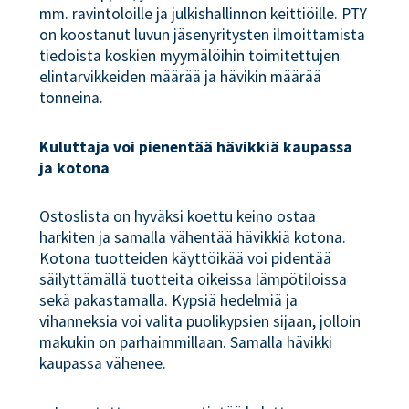
mm. ravintoloille ja julkishallinnon keittiöille. PTY
on koostanut luvun jäsenyritysten ilmoittamista
tiedoista koskien myymälöihin toimitettujen
elintarvikkeiden määrää ja hävikin määrää
tonneina.
Kuluttaja voi pienentää hävikkiä kaupassa
ja kotona
Ostoslista on hyväksi koettu keino ostaa
harkiten ja samalla vähentää hävikkiä kotona.
Kotona tuotteiden käyttöikää voi pidentää
säilyttämällä tuotteita oikeissa lämpötiloissa
sekä pakastamalla. Kypsiä hedelmiä ja
vihanneksia voi valita puolikypsien sijaan, jolloin
makukin on parhaimmillaan. Samalla hävikki
kaupassa vähenee.