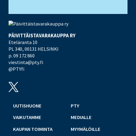
PÄIVITTÄISTAVARA­KAUPPA RY
Eteläranta 10
PL 340,
00131 HELSINKI
p. 09 172 860
viestinta@pty.fi
@PTYfi
UUTISHUONE
PTY
VAIKUTAMME
MEDIALLE
KAUPAN TOIMINTA
MYYMÄLÖILLE