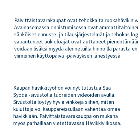
Päivittäistavarakaupat ovat tehokkaita ruokahävikin 
Avainasemassa onnistumisessa ovat ammattitaitoinen
sähköiset ennuste- ja tilausjärjestelmät ja tehokas log
vapautuneet aukioloajat ovat auttaneet pienentämään
voidaan lisäksi myydä alennetuilla hinnoilla parasta e
viimeinen käyttöpäivä -päiväyksen lähestyessä.
Kaupan hävikkityöhön voi nyt tutustua Saa
Syödä -sivustolla tuoreiden videoiden avulla.
Sivustolta löytyy hyviä vinkkejä siihen, miten
kuluttaja voi kauppareissullaan vähentää omaa
hävikkiään. Päivittäistavarakauppa on mukana
myös parhaillaan vietettävässä Hävikkiviikossa.