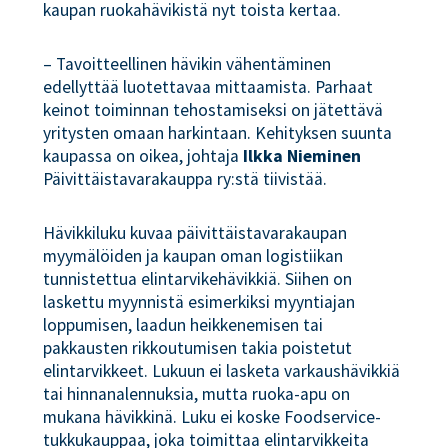
kaupan ruokahävikistä nyt toista kertaa.
– Tavoitteellinen hävikin vähentäminen
edellyttää luotettavaa mittaamista. Parhaat
keinot toiminnan tehostamiseksi on jätettävä
yritysten omaan harkintaan. Kehityksen suunta
kaupassa on oikea, johtaja
Ilkka Nieminen
Päivittäistavarakauppa ry:stä tiivistää.
Hävikkiluku kuvaa päivittäistavarakaupan
myymälöiden ja kaupan oman logistiikan
tunnistettua elintarvikehävikkiä. Siihen on
laskettu myynnistä esimerkiksi myyntiajan
loppumisen, laadun heikkenemisen tai
pakkausten rikkoutumisen takia poistetut
elintarvikkeet. Lukuun ei lasketa varkaushävikkiä
tai hinnanalennuksia, mutta ruoka-apu on
mukana hävikkinä. Luku ei koske Foodservice-
tukkukauppaa, joka toimittaa elintarvikkeita