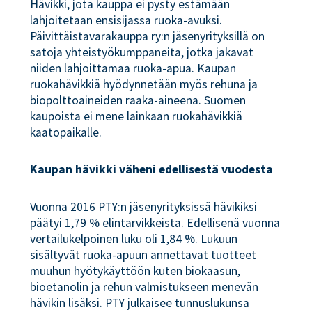
Hävikki, jota kauppa ei pysty estämään
lahjoitetaan ensisijassa ruoka-avuksi.
Päivittäistavarakauppa ry:n jäsenyrityksillä on
satoja yhteistyökumppaneita, jotka jakavat
niiden lahjoittamaa ruoka-apua. Kaupan
ruokahävikkiä hyödynnetään myös rehuna ja
biopolttoaineiden raaka-aineena. Suomen
kaupoista ei mene lainkaan ruokahävikkiä
kaatopaikalle.
Kaupan hävikki väheni edellisestä vuodesta
Vuonna 2016 PTY:n jäsenyrityksissä hävikiksi
päätyi 1,79 % elintarvikkeista. Edellisenä vuonna
vertailukelpoinen luku oli 1,84 %. Lukuun
sisältyvät ruoka-apuun annettavat tuotteet
muuhun hyötykäyttöön kuten biokaasun,
bioetanolin ja rehun valmistukseen menevän
hävikin lisäksi. PTY julkaisee tunnuslukunsa