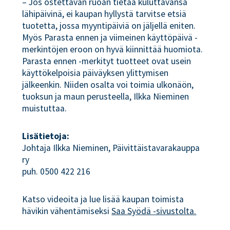
– Jos ostettavan ruoan tietää kuluttavansa
lähipäivinä, ei kaupan hyllystä tarvitse etsiä
tuotetta, jossa myyntipäiviä on jäljellä eniten.
Myös Parasta ennen ja viimeinen käyttöpäivä -
merkintöjen eroon on hyvä kiinnittää huomiota.
Parasta ennen -merkityt tuotteet ovat usein
käyttökelpoisia päiväyksen ylittymisen
jälkeenkin. Niiden osalta voi toimia ulkonäön,
tuoksun ja maun perusteella, Ilkka Nieminen
muistuttaa.
Lisätietoja:
Johtaja Ilkka Nieminen, Päivittäistavarakauppa
ry
puh. 0500 422 216
Katso videoita ja lue lisää kaupan toimista
hävikin vähentämiseksi
Saa Syödä -sivustolta.