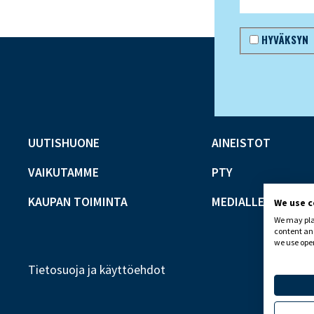
HYVÄKSYN
UUTISHUONE
AINEISTOT
VAIKUTAMME
PTY
KAUPAN TOIMINTA
MEDIALLE
We use 
We may plac
content and
we use open
Tietosuoja ja käyttöehdot