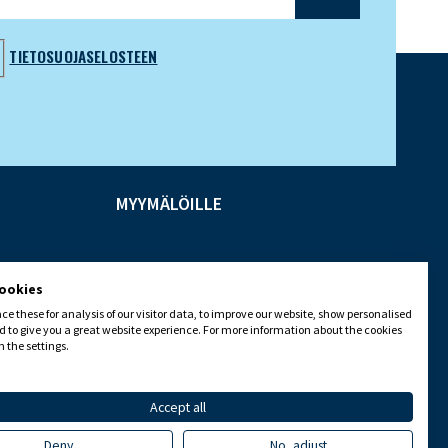
TIETOSUOJASELOSTEEN
MYYMÄLÖILLE
cookies
e these for analysis of our visitor data, to improve our website, show personalised
 to give you a great website experience. For more information about the cookies
 the settings.
Accept all
Deny
No, adjust