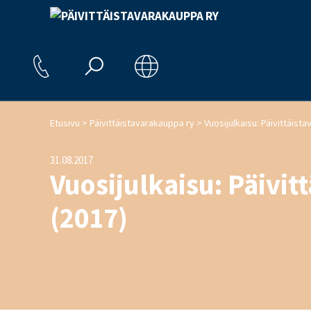
>
>
Etusivu
Päivittäistavarakauppa ry
Vuosijulkaisu: Päivittäist
31.08.2017
Vuosijulkaisu: Päivit
(2017)