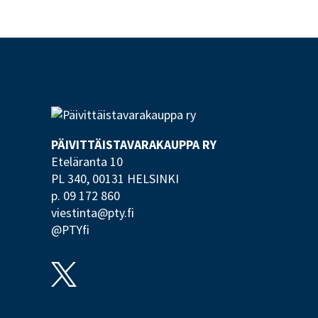
PÄIVITTÄISTAVARA­KAUPPA RY
Eteläranta 10
PL 340,
00131 HELSINKI
p. 09 172 860
viestinta@pty.fi
@PTYfi