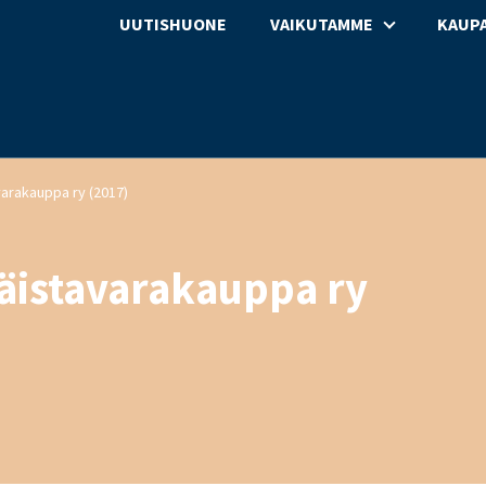
UUTISHUONE
VAIKUTAMME
KAUPA
avarakauppa ry (2017)
täistavarakauppa ry