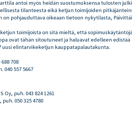
arttila antoi myös heidän suostumuksensa tulosten julk
dellisesta tilanteesta eikä ketjun toimijoiden pitkäjäntei
en on pohjauduttava oikeaan tietoon nykytilasta, Päivitt
etjun toimijoista on sitä mieltä, että sopimuskäytäntöj
uppa ovat tähän sitoutuneet ja haluavat edelleen edistä
7 uusi elintarvikeketjun kauppatapalautakunta.
0 688 708
h. 040 557 5667
S Oy, puh. 043 824 1261
, puh. 050 325 4780