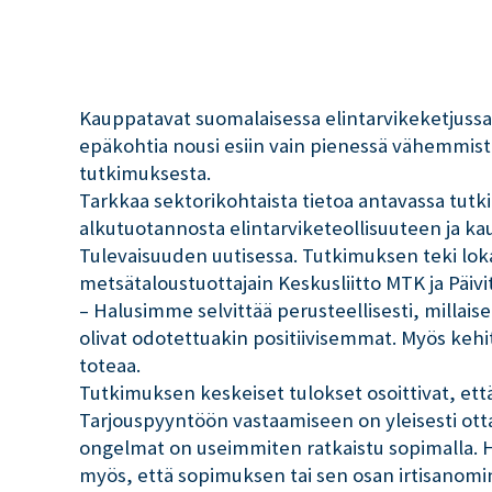
Kauppatavat suomalaisessa elintarvikeketjussa o
epäkohtia nousi esiin vain pienessä vähemmistö
tutkimuksesta.
Tarkkaa sektorikohtaista tietoa antavassa tutk
alkutuotannosta elintarviketeollisuuteen ja ka
Tulevaisuuden uutisessa. Tutkimuksen teki loka-
metsätaloustuottajain Keskusliitto MTK ja Päivi
– Halusimme selvittää perusteellisesti, millais
olivat odotettuakin positiivisemmat. Myös kehity
toteaa.
Tutkimuksen keskeiset tulokset osoittivat, ett
Tarjouspyyntöön vastaamiseen on yleisesti ott
ongelmat on useimmiten ratkaistu sopimalla. Hi
myös, että sopimuksen tai sen osan irtisanomin