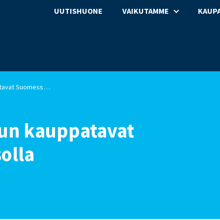
UUTISHUONE
VAIKUTAMME
KAUPA
Tutkimus: Ruokaketjun kauppatavat Suomessa hyvällä tasolla
un kauppatavat
olla