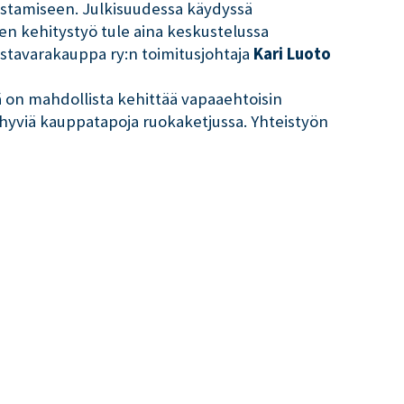
istamiseen. Julkisuudessa käydyssä
nen kehitystyö tule aina keskustelussa
äistavarakauppa ry:n toimitusjohtaja
Kari Luoto
ä on mahdollista kehittää vapaaehtoisin
ä hyviä kauppatapoja ruokaketjussa. Yhteistyön