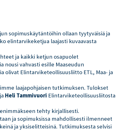
jun sopimuskäytäntöihin ollaan tyytyväisiä ja
o elintarvikeketjua laajasti kuvaavasta
hteet ja kaikki ketjun osapuolet
ia nousi vahvasti esille Maaseudun
livat Elintarviketeollisuusliitto ETL, Maa- ja
i teimme laajapohjaisen tutkimuksen. Tulokset
aja
Heli Tammivuori
Elintarviketeollisuusliitosta
enimmäkseen tehty kirjallisesti.
etaan ja sopimuksissa mahdollisesti ilmenneet
nä ja yksiselitteisinä. Tutkimuksesta selvisi