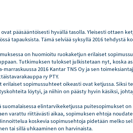
vat pääsääntöisesti hyvällä tasolla. Yleisesti ottaen ket
ssä tapauksista. Tämä selviää syksyllä 2016 tehdystä kok
imuksessa on huomioitu ruokaketjun erilaiset sopimussu
uppaan. Tutkimuksen tulokset julkistetaan nyt, koska as
marraskuussa 2016 Kantar TNS Oy ja sen toimeksiantajia o
ttäistavarakauppa ry PTY.
et erilaiset sopimussuhteet oikeasti ovat ketjussa. Siks
skohteita löytyi, ja niihin on päästy hyvin käsiksi, joht
ä suomalaisessa elintarvikeketjussa puitesopimukset on 
aen varattu riittävästi aikaa, sopimuksen ehtoja noudat
nnoittelua koskevia sopimusehtoja pidetään melko selkei
en tai sillä uhkaaminen on harvinaista.