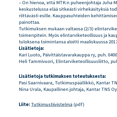
– On hienoa, että MTK:n puheenjohtaja Juha M
keskustelussa elää sitkeästi virhekäsityksiä to
riittävästi esille. Kauppasuhteiden kehittämis
painottaa.
Tutkimuksen mukaan valtaosa (2/3) elintarvikek
toimenpitein. Myös elintarviketeollisuus ja ka
tuloksena toimintansa aloitti maaliskuussa 201
Lisätietoja:
Kari Luoto, Päivittäistavarakauppa ry, puh. 040
Heli Tammivuori, Elintarviketeollisuusliitto, pu
Lisätietoja tutkimuksen toteutuksesta:
Pasi Saarnivaara, Tutkimuspäällikkö, Kantar TN
Nina Urala, Kaupallinen johtaja, Kantar TNS Oy
Liite:
Tutkimustiivistelmä
(pdf)