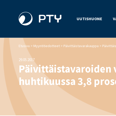
UUTISHUONE
V
>
>
>
Etusivu
Myyntitiedotteet
Päivittäistavarakauppa
29.05.2017
Päivittäistavaroiden 
huhtikuussa 3,8 pros