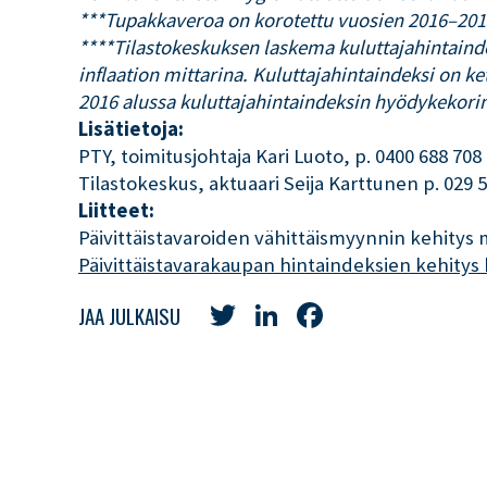
***Tupakkaveroa on korotettu vuosien 2016–2017 
****Tilastokeskuksen laskema kuluttajahintainde
inflaation mittarina. Kuluttajahintaindeksi on k
2016 alussa kuluttajahintaindeksin hyödykekorin
Lisätietoja:
PTY, toimitusjohtaja Kari Luoto, p. 0400 688 708
Tilastokeskus, aktuaari Seija Karttunen p. 029 
Liitteet:
Päivittäistavaroiden vähittäismyynnin kehitys
Päivittäistavarakaupan hintaindeksien kehitys 
Twitter
LinkedIn
Facebook
JAA JULKAISU