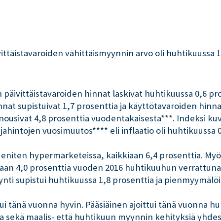
vittäistavaroiden vähittäismyynnin arvo oli huhtikuussa 1
päivittäistavaroiden hinnat laskivat huhtikuussa 0,6 pr
nat supistuivat 1,7 prosenttia ja käyttötavaroiden hinna
nousivat 4,8 prosenttia vuodentakaisesta***. Indeksi ku
ahintojen vuosimuutos**** eli inflaatio oli huhtikuussa 0
 eniten hypermarketeissa, kaikkiaan 6,4 prosenttia. Myö
taan 4,0 prosenttia vuoden 2016 huhtikuuhun verrattu
ynti supistui huhtikuussa 1,8 prosenttia ja pienmyymälö
ui tänä vuonna hyvin. Pääsiäinen ajoittui tänä vuonna hu
lla sekä maalis- että huhtikuun myynnin kehityksiä yhd