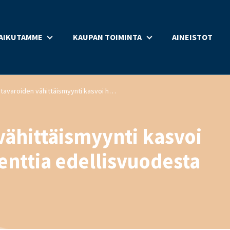
AIKUTAMME
KAUPAN TOIMINTA
AINEISTOT
Päivittäistavaroiden vähittäismyynti kasvoi huhtikuussa 3,8 prosenttia edellisvuodesta
vähittäismyynti kasvoi
enttia edellisvuodesta