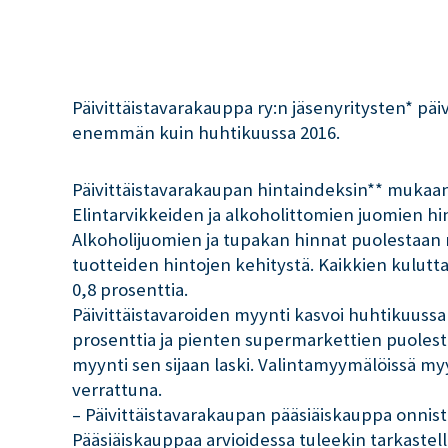
Päivittäistavarakauppa ry:n jäsenyritysten* päi
enemmän kuin huhtikuussa 2016.
Päivittäistavarakaupan hintaindeksin** mukaan 
Elintarvikkeiden ja alkoholittomien juomien hin
Alkoholijuomien ja tupakan hinnat puolestaan 
tuotteiden hintojen kehitystä. Kaikkien kuluttaj
0,8 prosenttia.
Päivittäistavaroiden myynti kasvoi huhtikuussa
prosenttia ja pienten supermarkettien puoles
myynti sen sijaan laski. Valintamyymälöissä my
verrattuna.
– Päivittäistavarakaupan pääsiäiskauppa onnist
Pääsiäiskauppaa arvioidessa tuleekin tarkaste