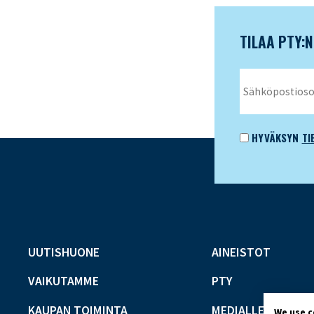
TILAA PTY:
HYVÄKSYN
TI
UUTISHUONE
AINEISTOT
VAIKUTAMME
PTY
KAUPAN TOIMINTA
MEDIALLE
We use 