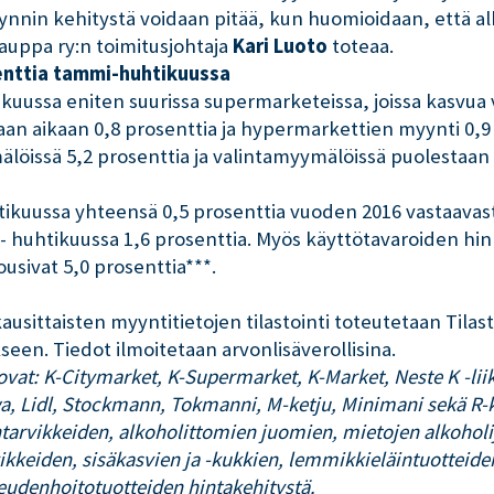
yynnin kehitystä voidaan pitää, kun huomioidaan, että a
kauppa ry:n toimitusjohtaja
Kari Luoto
toteaa.
enttia tammi-huhtikuussa
kuussa eniten suurissa supermarketeissa, joissa kasvua 
an aikaan 0,8 prosenttia ja hypermarkettien myynti 0,9
löissä 5,2 prosenttia ja valintamyymälöissä puolestaan
tikuussa yhteensä 0,5 prosenttia vuoden 2016 vastaavasta
 huhtikuussa 1,6 prosenttia. Myös käyttötavaroiden hinn
usivat 5,0 prosenttia***.
ausittaisten myyntitietojen tilastointi toteutetaan Tila
een. Tiedot ilmoitetaan arvonlisäverollisina.
 ovat: K-Citymarket, K-Supermarket, K-Market, Neste K -l
wa, Lidl, Stockmann, Tokmanni, M-ketju, Minimani sekä R-k
ntarvikkeiden, alkoholittomien juomien, mietojen alkohol
vikkeiden, sisäkasvien ja -kukkien, lemmikkieläintuotteid
eudenhoitotuotteiden hintakehitystä.