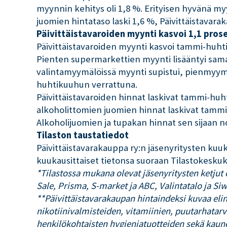
myynnin kehitys oli 1,8 %. Erityisen hyvänä m
juomien hintataso laski 1,6 %, Päivittäistavara
Päivittäistavaroiden myynti kasvoi 1,1 pros
Päivittäistavaroiden myynti kasvoi tammi-huhti
Pienten supermarkettien myynti lisääntyi sama
valintamyymälöissä myynti supistui, pienmyymä
huhtikuuhun verrattuna.
Päivittäistavaroiden hinnat laskivat tammi-huh
alkoholittomien juomien hinnat laskivat tammi-
Alkoholijuomien ja tupakan hinnat sen sijaan no
Tilaston taustatiedot
Päivittäistavarakauppa ry:n jäsenyritysten kuuk
kuukausittaiset tietonsa suoraan Tilastokeskuks
*Tilastossa mukana olevat jäsenyritysten ketjut
Sale, Prisma, S-market ja ABC, Valintatalo ja Si
**Päivittäistavarakaupan hintaindeksi kuvaa eli
nikotiinivalmisteiden, vitamiinien, puutarhatar
henkilökohtaisten hygieniatuotteiden sekä kaun