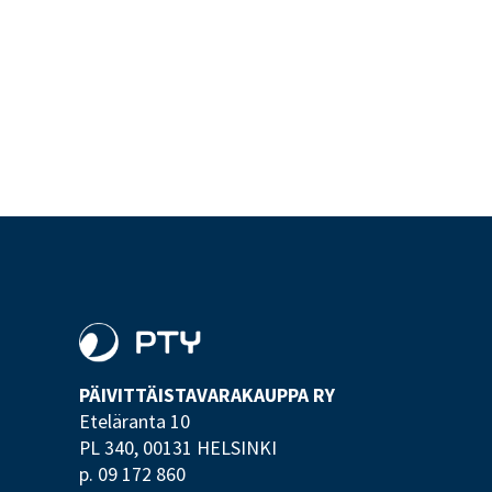
PÄIVITTÄISTAVARA­KAUPPA RY
Eteläranta 10
PL 340,
00131 HELSINKI
p. 09 172 860