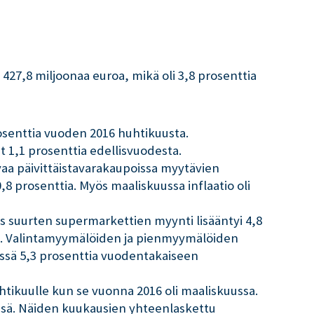
 427,8 miljoonaa euroa, mikä oli 3,8 prosenttia
osenttia vuoden 2016 huhtikuusta.
t 1,1 prosenttia edellisvuodesta.
vaa päivittäistavarakaupoissa myytävien
,8 prosenttia. Myös maaliskuussa inflaatio oli
s suurten supermarkettien myynti lisääntyi 4,8
na. Valintamyymälöiden ja pienmyymälöiden
issä 5,3 prosenttia vuodentakaiseen
htikuulle kun se vuonna 2016 oli maaliskuussa.
essä. Näiden kuukausien yhteenlaskettu