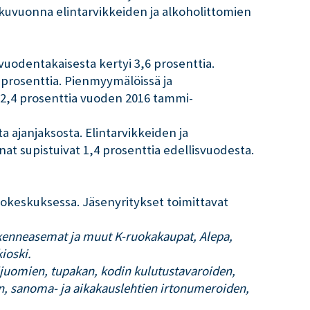
lkuvuonna elintarvikkeiden ja alkoholittomien
vuodentakaisesta kertyi 3,6 prosenttia.
 prosenttia. Pienmyymälöissä ja
 2,4 prosenttia vuoden 2016 tammi-
 ajanjaksosta. Elintarvikkeiden ja
at supistuivat 1,4 prosenttia edellisvuodesta.
stokeskuksessa. Jäsenyritykset toimittavat
iikenneasemat ja muut K-ruokakaupat, Alepa,
ioski.
ijuomien, tupakan, kodin kulutustavaroiden,
en, sanoma- ja aikakauslehtien irtonumeroiden,