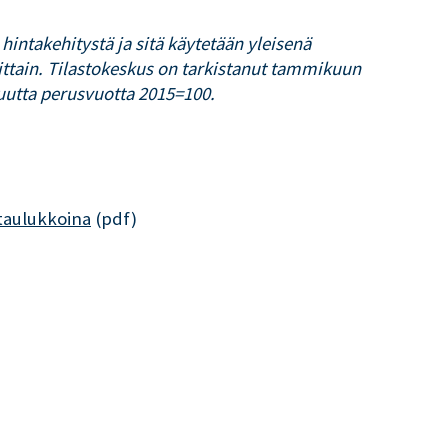
intakehitystä ja sitä käytetään yleisenä
sittain. Tilastokeskus on tarkistanut tammikuun
uutta perusvuotta 2015=100.
taulukkoina
(pdf)