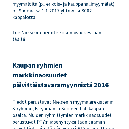
myymälöitä (pl. erikois- ja kauppahallimyymälät)
oli Suomessa 1.1.2017 yhteensä 3002
kappaletta.
Lue Nielsenin tiedote kokonaisuudessaan
täältä
.
Kaupan ryhmien
markkinaosuudet
päivittäistavaramyynnistä 2016
Tiedot perustuvat Nielsenin myymälärekisteriin
S-ryhmän, K-ryhmän ja Suomen Lähikaupan
osalta. Muiden ryhmittymien markkinaosuudet
perustuvat PTY:n jäsenyrityksiltään saamiin
myyntitietoihin. Tämän vuoksi PTY:n ilmoittama