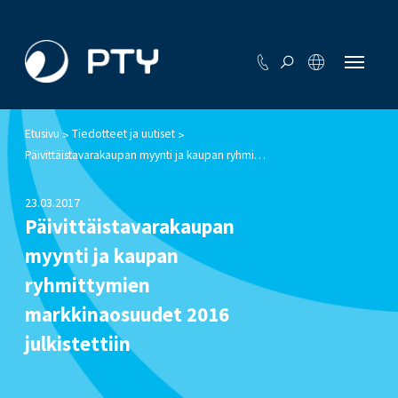
Etusivu
Tiedotteet ja uutiset
>
>
Päivittäistavarakaupan myynti ja kaupan ryhmittymien markkinaosuudet 2016 julkistettiin
23.03.2017
Päivittäistavarakaupan
myynti ja kaupan
ryhmittymien
markkinaosuudet 2016
julkistettiin