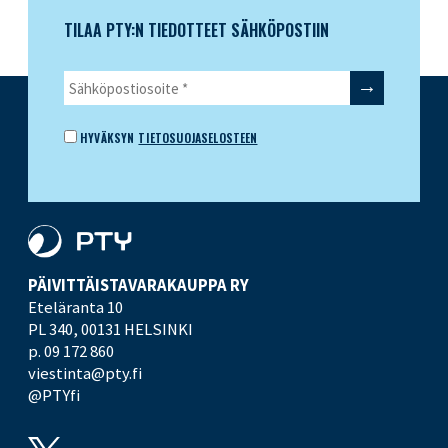
TILAA PTY:N TIEDOTTEET SÄHKÖPOSTIIN
HYVÄKSYN
TIETOSUOJASELOSTEEN
PÄIVITTÄISTAVARA­KAUPPA RY
Eteläranta 10
PL 340,
00131 HELSINKI
p. 09 172 860
viestinta@pty.fi
@PTYfi