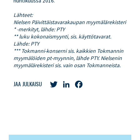
huhtikuussa 2016.
Lähteet:
Nielsen Päivittäistavarakaupan myymälärekisteri
* -merkityt, lähde: PTY
** luku kokonaismyynti, sis. käyttötavarat.
Lähde: PTY
*** Tokmanni-konserni sis. kaikkien Tokmannin
myymälöiden pt-myynnin, lähde PTY. Nielsenin
myymälärekisteri sis. vain osan Tokmanneista.
Twitter
LinkedIn
Facebook
JAA JULKAISU