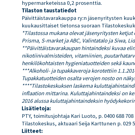
hypermarketeissa 0,2 prosenttia.
Tilaston taustatiedot
Päivittäistavarakauppa ry:n jäsenyritysten kuuk
kuukausittaiset tietonsa suoraan Tilastokeskuks
*Tilastossa mukana olevat jäsenyritysten ketjut
Prisma, S-market ja ABC, Valintatalo ja Siwa, L
**Päivittäistavarakaupan hintaindeksi kuvaa eli
nikotiinivalmisteiden, vitamiinien, puutarhatar
henkilökohtaisten hygieniatuotteiden sekä kaun
***Alkoholi- ja tupakkaveroja korotettiin 1.1.201
Tupakkatuotteiden osalta verojen nosto on näkyn
****Tilastokeskuksen laskema kuluttajahintainde
inflaation mittarina. Kuluttajahintaindeksi on k
2016 alussa kuluttajahintaindeksin hyödykekorin
Lisätietoja:
PTY, toimitusjohtaja Kari Luoto, p. 0400 688 708
Tilastokeskus, aktuaari Seija Karttunen p. 029 
Liitteet: