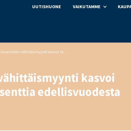
UUTISHUONE
VAIKUTAMME
KAUPA
Päivittäistavaroiden vähittäismyynti kasvoi tammikuussa 1,4 prosenttia edellisvuodesta
vähittäismyynti kasvoi
enttia edellisvuodesta