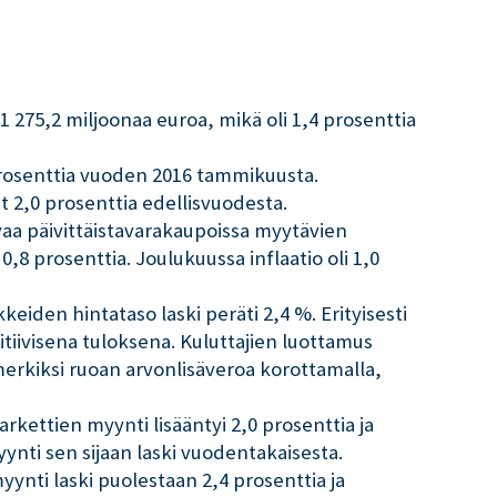
1 275,2 miljoonaa euroa, mikä oli 1,4 prosenttia
prosenttia vuoden 2016 tammikuusta.
t 2,0 prosenttia edellisvuodesta.
vaa päivittäistavarakaupoissa myytävien
,8 prosenttia. Joulukuussa inflaatio oli 1,0
eiden hintataso laski peräti 2,4 %. Erityisesti
iivisena tuloksena. Kuluttajien luottamus
merkiksi ruoan arvonlisäveroa korottamalla,
kettien myynti lisääntyi 2,0 prosenttia ja
ti sen sijaan laski vuodentakaisesta.
nti laski puolestaan 2,4 prosenttia ja