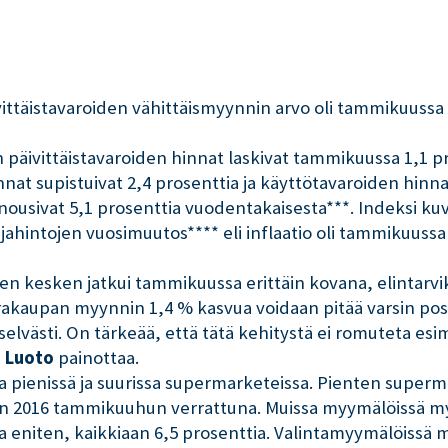
vittäistavaroiden vähittäismyynnin arvo oli tammikuussa 
 päivittäistavaroiden hinnat laskivat tammikuussa 1,1 
nat supistuivat 2,4 prosenttia ja käyttötavaroiden hinna
nousivat 5,1 prosenttia vuodentakaisesta***. Indeksi ku
ahintojen vuosimuutos**** eli inflaatio oli tammikuussa 0
den kesken jatkui tammikuussa erittäin kovana, elintarvikk
akaupan myynnin 1,4 % kasvua voidaan pitää varsin posit
elvästi. On tärkeää, että tätä kehitystä ei romuteta esi
i Luoto
painottaa.
 pienissä ja suurissa supermarketeissa. Pienten supermar
n 2016 tammikuuhun verrattuna. Muissa myymälöissä myyn
niten, kaikkiaan 6,5 prosenttia. Valintamyymälöissä myy