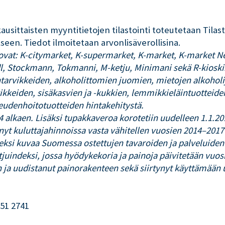
ausittaisten myyntitietojen tilastointi toteutetaan Tila
een. Tiedot ilmoitetaan arvonlisäverollisina.
 ovat: K-citymarket, K-supermarket, K-market, K-market N
idl, Stockmann, Tokmanni, M-ketju, Minimani sekä R-kioski
ntarvikkeiden, alkoholittomien juomien, mietojen alkohol
vikkeiden, sisäkasvien ja -kukkien, lemmikkieläintuotteid
eudenhoitotuotteiden hintakehitystä.
4 alkaen. Lisäksi tupakkaveroa korotetiin uudelleen 1.1.201
yt kuluttajahinnoissa vasta vähitellen vuosien 2014–2017
ksi kuvaa Suomessa ostettujen tavaroiden ja palveluiden h
etjuindeksi, jossa hyödykekoria ja painoja päivitetään vuo
 ja uudistanut painorakenteen sekä siirtynyt käyttämään 
551 2741