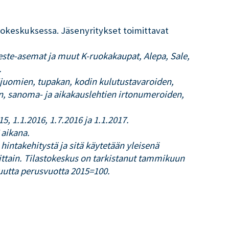
stokeskuksessa. Jäsenyritykset toimittavat
este-asemat ja muut K-ruokakaupat, Alepa, Sale,
.
ijuomien, tupakan, kodin kulutustavaroiden,
en, sanoma- ja aikakauslehtien irtonumeroiden,
5, 1.1.2016, 1.7.2016 ja 1.1.2017.
 aikana.
intakehitystä ja sitä käytetään yleisenä
sittain. Tilastokeskus on tarkistanut tammikuun
uutta perusvuotta 2015=100.