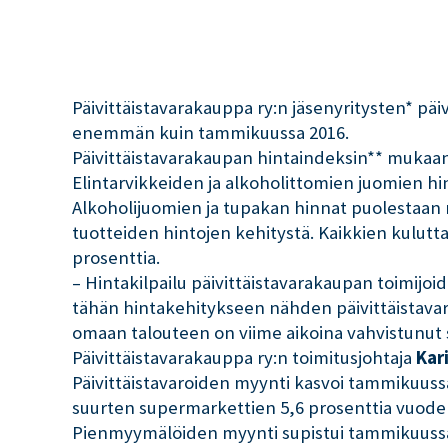
Päivittäistavarakauppa ry:n jäsenyritysten* päi
enemmän kuin tammikuussa 2016.
Päivittäistavarakaupan hintaindeksin** mukaan
Elintarvikkeiden ja alkoholittomien juomien hin
Alkoholijuomien ja tupakan hinnat puolestaan 
tuotteiden hintojen kehitystä. Kaikkien kuluttaj
prosenttia.
– Hintakilpailu päivittäistavarakaupan toimijoi
tähän hintakehitykseen nähden päivittäistavar
omaan talouteen on viime aikoina vahvistunut s
Päivittäistavarakauppa ry:n toimitusjohtaja
Kar
Päivittäistavaroiden myynti kasvoi tammikuussa
suurten supermarkettien 5,6 prosenttia vuode
Pienmyymälöiden myynti supistui tammikuussa e