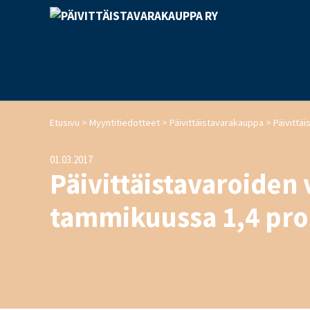
>
>
>
Etusivu
Myyntitiedotteet
Päivittäistavarakauppa
01.03.2017
Päivittäistavaroiden 
tammikuussa 1,4 pros