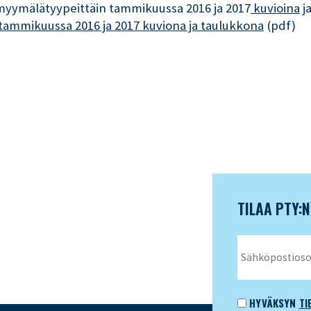
 myymälätyypeittäin tammikuussa 2016 ja 2017
kuvioina
j
 tammikuussa 2016 ja 2017 kuviona ja taulukkona
(pdf)
TILAA PTY:
HYVÄKSYN
TI