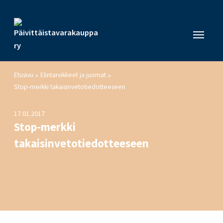
Etusivu
Elintarvikkeet ja juomat
>
>
Stop-merkki takaisinvetotiedotteeseen
17.01.2017
Stop-merkki
takaisinvetotiedotteeseen