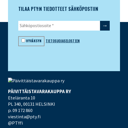
TILAA PTY:N TIEDOTTEET SÄHKÖPOSTIIN
HYVÄKSYN
TIETOSUOJASELOSTEEN
PÄIVITTÄISTAVARA­KAUPPA RY
Eteläranta 10
PL 340,
00131 HELSINKI
p. 09 172 860
viestinta@pty.fi
@PTYfi