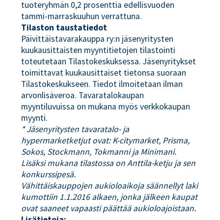
tuoteryhmän 0,2 prosenttia edellisvuoden
tammi-marraskuuhun verrattuna.
Tilaston taustatiedot
Päivittäistavarakauppa ry:n jäsenyritysten
kuukausittaisten myyntitietojen tilastointi
toteutetaan Tilastokeskuksessa. Jäsenyritykset
toimittavat kuukausittaiset tietonsa suoraan
Tilastokeskukseen. Tiedot ilmoitetaan ilman
arvonlisäveroa. Tavaratalokaupan
myyntiluvuissa on mukana myös verkkokaupan
myynti.
* Jäsenyritysten tavaratalo- ja
hypermarketketjut ovat: K-citymarket, Prisma,
Sokos, Stockmann, Tokmanni ja Minimani.
Lisäksi mukana tilastossa on Anttila-ketju ja sen
konkurssipesä.
Vähittäiskauppojen aukioloaikoja säännellyt laki
kumottiin 1.1.2016 alkaen, jonka jälkeen kaupat
ovat saaneet vapaasti päättää aukioloajoistaan.
Lisätietoja: