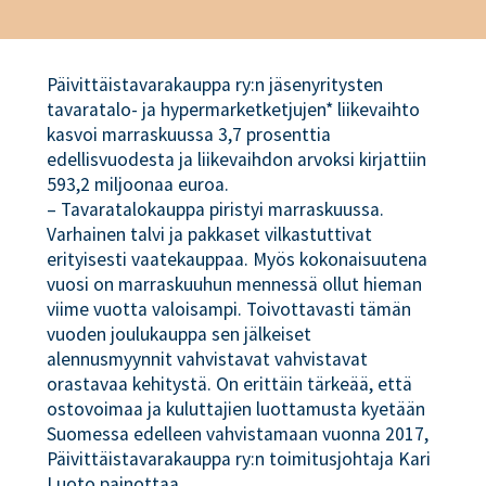
Päivittäistavarakauppa ry:n jäsenyritysten
tavaratalo- ja hypermarketketjujen* liikevaihto
kasvoi marraskuussa 3,7 prosenttia
edellisvuodesta ja liikevaihdon arvoksi kirjattiin
593,2 miljoonaa euroa.
– Tavaratalokauppa piristyi marraskuussa.
Varhainen talvi ja pakkaset vilkastuttivat
erityisesti vaatekauppaa. Myös kokonaisuutena
vuosi on marraskuuhun mennessä ollut hieman
viime vuotta valoisampi. Toivottavasti tämän
vuoden joulukauppa sen jälkeiset
alennusmyynnit vahvistavat vahvistavat
orastavaa kehitystä. On erittäin tärkeää, että
ostovoimaa ja kuluttajien luottamusta kyetään
Suomessa edelleen vahvistamaan vuonna 2017,
Päivittäistavarakauppa ry:n toimitusjohtaja Kari
Luoto painottaa.