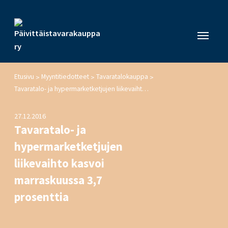
Etusivu
Myyntitiedotteet
Tavaratalokauppa
>
>
>
Tavaratalo- ja hypermarketketjujen liikevaihto kasvoi marraskuussa 3,7 prosenttia
27.12.2016
Tavaratalo- ja
hypermarketketjujen
liikevaihto kasvoi
marraskuussa 3,7
prosenttia