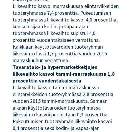
Liikevaihto kasvoi marraskuussa elintarvikkeiden
tuoteryhmässä 7,4 prosenttia. Pukeutumisen
tuoteryhmässä liikevaihto kasvoi 4,6 prosenttia,
kun sen sijaan kodin- ja vapaa-ajan
tuoteryhmässä liikevaihto supistui 4,0
prosenttia vuodentakaiseen verrattuna.
Kaikkiaan käyttötavaroiden tuoteryhmän
liikevaihto laski 1,7 prosenttia vuoden 2015
marraskuuhun verrattuna.
Tavaratalo- ja hypermarketketjujen
liikevaihto kasvoi tammi-marraskuussa 1,8
prosenttia vuodentakaisesta
Liikevaihto kasvoi tammi-marraskuussa
elintarvikkeiden tuoteryhmässä 2,8 prosenttia
vuoden 2015 tammi-marraskuusta. Samaan
aikaan käyttötavaroiden tuoteryhmässä
liikevaihto kasvoi puolestaan 0,3 prosenttia.
Pukeutumisen tuoteryhmän liikevaihto kasvoi
0,4 prosenttia sekä kodin- ja vapaa-ajan