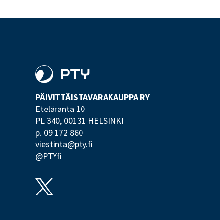
PÄIVITTÄISTAVARA­KAUPPA RY
Eteläranta 10
PL 340,
00131 HELSINKI
p. 09 172 860
viestinta@pty.fi
@PTYfi