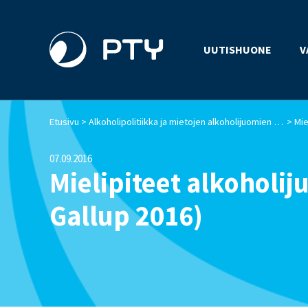
UUTISHUONE
V
>
>
Etusivu
Alkoholipolitiikka ja mietojen alkoholijuomien myynti
07.09.2016
Mielipiteet alkoholi
Gallup 2016)