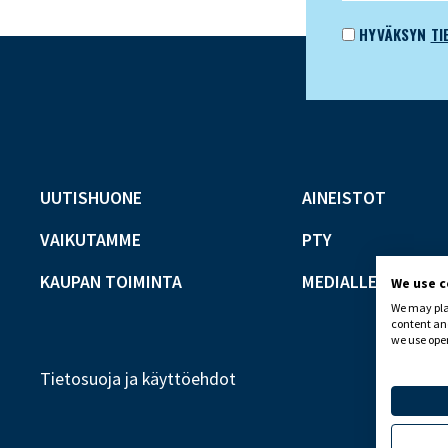
HYVÄKSYN
TI
UUTISHUONE
AINEISTOT
VAIKUTAMME
PTY
KAUPAN TOIMINTA
MEDIALLE
We use 
We may plac
content and
we use open
Tietosuoja ja käyttöehdot