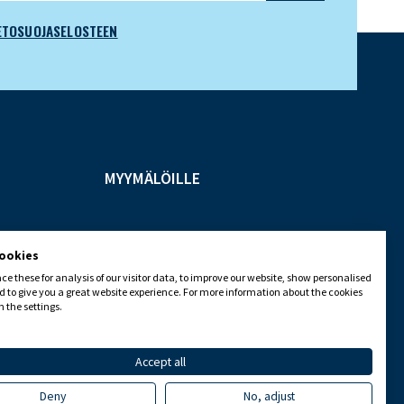
ETOSUOJASELOSTEEN
MYYMÄLÖILLE
cookies
e these for analysis of our visitor data, to improve our website, show personalised
 to give you a great website experience. For more information about the cookies
 the settings.
Accept all
Deny
No, adjust