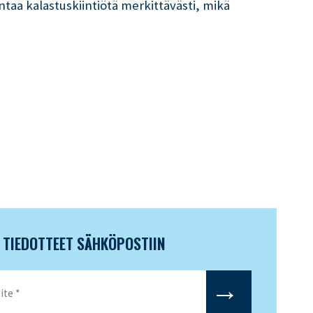
entaa kalastuskiintiötä merkittävästi, mikä
N TIEDOTTEET SÄHKÖPOSTIIN