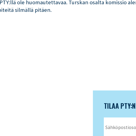
ei PTY:llä ole huomautettavaa. Turskan osalta komissio al
eitä silmällä pitäen.
TILAA PTY: