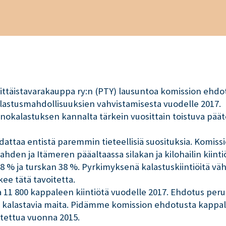
vittäistavarakauppa ry:n (PTY) lausuntoa komission ehdo
lastusmahdollisuuksien vahvistamisesta vuodelle 2017.
okalastuksen kannalta tärkein vuosittain toistuva päätö
dattaa entistä paremmin tieteellisiä suosituksia. Komis
ahden ja Itämeren pääaltaassa silakan ja kilohailin kiint
% ja turskan 38 %. Pyrkimyksenä kalastuskiintiöitä väh
kee tätä tavoitetta.
1 800 kappaleen kiintiötä vuodelle 2017. Ehdotus peru
ötä kalastavia maita. Pidämme komission ehdotusta kap
lastettua vuonna 2015.