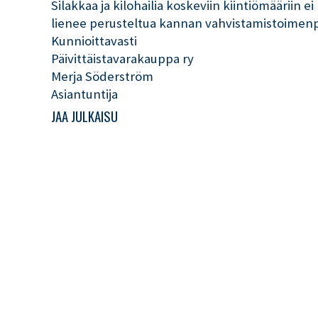
Silakkaa ja kilohailia koskeviin kiintiömääriin 
lienee perusteltua kannan vahvistamistoimenpit
Kunnioittavasti
Päivittäistavarakauppa ry
Merja Söderström
Asiantuntija
JAA JULKAISU