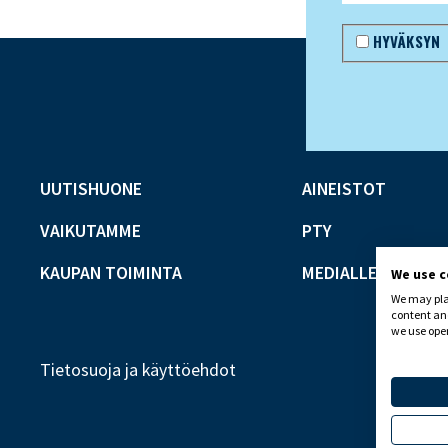
HYVÄKSYN
UUTISHUONE
AINEISTOT
VAIKUTAMME
PTY
KAUPAN TOIMINTA
MEDIALLE
We use 
We may plac
content and
we use open
Tietosuoja ja käyttöehdot