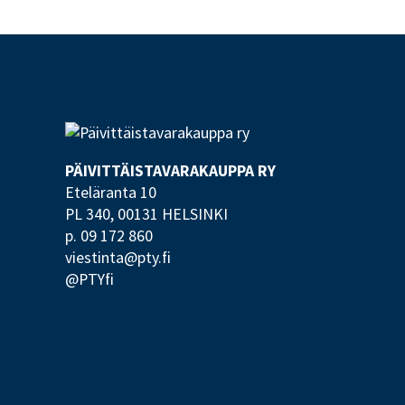
PÄIVITTÄISTAVARA­KAUPPA RY
Eteläranta 10
PL 340,
00131 HELSINKI
p. 09 172 860
viestinta@pty.fi
@PTYfi