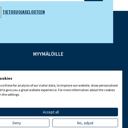
TIETOSUOJASELOSTEEN
MYYMÄLÖILLE
cookies
e these for analysis of our visitor data, to improve our website, show personalised
 to give you a great website experience. For more information about the cookies
 the settings.
Accept all
Deny
No, adjust