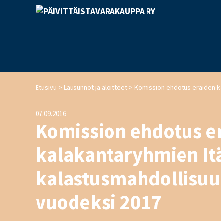
>
>
Etusivu
Lausunnot ja aloitteet
07.09.2016
Komission ehdotus er
kalakantaryhmien Itä
kalastusmahdollisuu
vuodeksi 2017