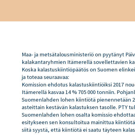
Maa- ja metsätalousministeriö on pyytänyt Päi
kalakantaryhmien Itämerellä sovellettavien ka
Koska kalastuskiintiöpäätös on Suomen elinkein
ja toteaa seuraavaa:
Komission ehdotus kalastuskiintiöiksi 2017 nou
Itämerellä kasvaa 14 % 705 000 tonniin. Pohjanl
Suomenlahden lohen kiintiötä pienennetään 28 
asteittain kestävän kalastuksen tasolle. PTY tu
Suomenlahden lohen osalta komissio ehdottaa 1
esitykseen sen konsultoitua mainittua kiinti
siitä syystä, että kiintiötä ei saatu täyteen ka