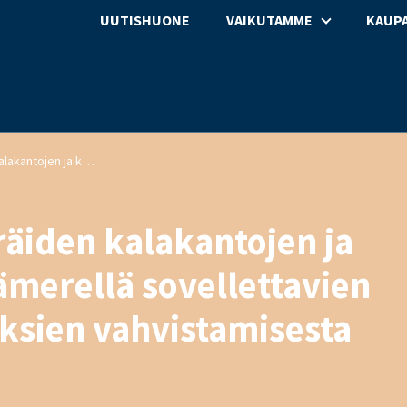
UUTISHUONE
VAIKUTAMME
KAUPA
Komission ehdotus eräiden kalakantojen ja kalakantaryhmien Itämerellä sovellettavien kalastusmahdollisuuksien vahvistamisesta vuodeksi 2017
äiden kalakantojen ja
merellä sovellettavien
ksien vahvistamisesta