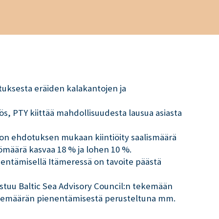
tuksesta eräiden kalakantojen ja
s, PTY kiittää mahdollisuudesta lausua asiasta
sion ehdotuksen mukaan kiintiöity saalismäärä
iömäärä kasvaa 18 % ja lohen 10 %.
entämisellä Itämeressä on tavoite päästä
stuu Baltic Sea Advisory Council:n tekemään
palemäärän pienentämisestä perusteltuna mm.