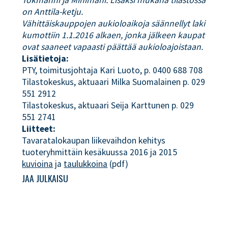
Tokmanni ja Minimani. Lisäksi mukana tilastossa
on Anttila-ketju.
Vähittäiskauppojen aukioloaikoja säännellyt laki
kumottiin 1.1.2016 alkaen, jonka jälkeen kaupat
ovat saaneet vapaasti päättää aukioloajoistaan.
Lisätietoja:
PTY, toimitusjohtaja Kari Luoto, p. 0400 688 708
Tilastokeskus, aktuaari Milka Suomalainen p. 029
551 2912
Tilastokeskus, aktuaari Seija Karttunen p. 029
551 2741
Liitteet:
Tavaratalokaupan liikevaihdon kehitys
tuoteryhmittäin kesäkuussa 2016 ja 2015
kuvioina
ja
taulukkoina
(pdf)
JAA JULKAISU