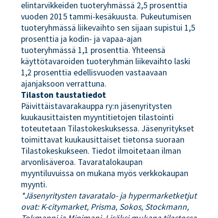
elintarvikkeiden tuoteryhmässä 2,5 prosenttia
vuoden 2015 tammi-kesäkuusta. Pukeutumisen
tuoteryhmässä liikevaihto sen sijaan supistui 1,5
prosenttia ja kodin- ja vapaa-ajan
tuoteryhmässä 1,1 prosenttia. Yhteensä
käyttötavaroiden tuoteryhmän liikevaihto laski
1,2 prosenttia edellisvuoden vastaavaan
ajanjaksoon verrattuna.
Tilaston taustatiedot
Päivittäistavarakauppa ry:n jäsenyritysten
kuukausittaisten myyntitietojen tilastointi
toteutetaan Tilastokeskuksessa. Jäsenyritykset
toimittavat kuukausittaiset tietonsa suoraan
Tilastokeskukseen. Tiedot ilmoitetaan ilman
arvonlisäveroa. Tavaratalokaupan
myyntiluvuissa on mukana myös verkkokaupan
myynti.
*Jäsenyritysten tavaratalo- ja hypermarketketjut
ovat: K-citymarket, Prisma, Sokos, Stockmann,