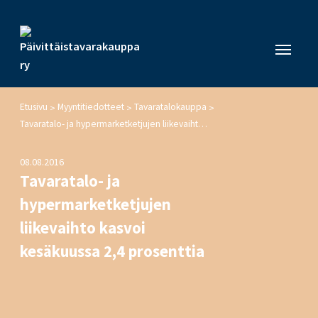
Etusivu
Myyntitiedotteet
Tavaratalokauppa
>
>
>
Tavaratalo- ja hypermarketketjujen liikevaihto kasvoi kesäkuussa 2,4 prosenttia
08.08.2016
Tavaratalo- ja
hypermarketketjujen
liikevaihto kasvoi
kesäkuussa 2,4 prosenttia