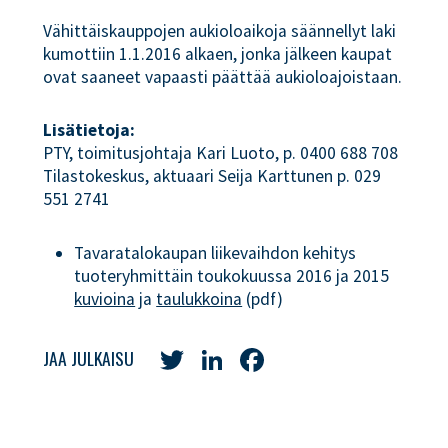
Vähittäiskauppojen aukioloaikoja säännellyt laki
kumottiin 1.1.2016 alkaen, jonka jälkeen kaupat
ovat saaneet vapaasti päättää aukioloajoistaan.
Lisätietoja:
PTY, toimitusjohtaja Kari Luoto, p. 0400 688 708
Tilastokeskus, aktuaari Seija Karttunen p. 029
551 2741
Tavaratalokaupan liikevaihdon kehitys
tuoteryhmittäin toukokuussa 2016 ja 2015
kuvioina
ja
taulukkoina
(pdf)
Twitter
LinkedIn
Facebook
JAA JULKAISU