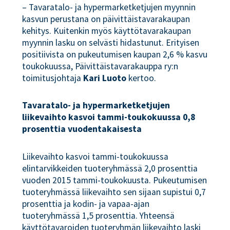
– Tavaratalo- ja hypermarketketjujen myynnin
kasvun perustana on päivittäistavarakaupan
kehitys. Kuitenkin myös käyttötavarakaupan
myynnin lasku on selvästi hidastunut. Erityisen
positiivista on pukeutumisen kaupan 2,6 % kasvu
toukokuussa, Päivittäistavarakauppa ry:n
toimitusjohtaja
Kari Luoto
kertoo.
Tavaratalo- ja hypermarketketjujen
liikevaihto kasvoi tammi-toukokuussa 0,8
prosenttia vuodentakaisesta
Liikevaihto kasvoi tammi-toukokuussa
elintarvikkeiden tuoteryhmässä 2,0 prosenttia
vuoden 2015 tammi-toukokuusta. Pukeutumisen
tuoteryhmässä liikevaihto sen sijaan supistui 0,7
prosenttia ja kodin- ja vapaa-ajan
tuoteryhmässä 1,5 prosenttia. Yhteensä
käyttötavaroiden tuoteryhmän liikevaihto laski