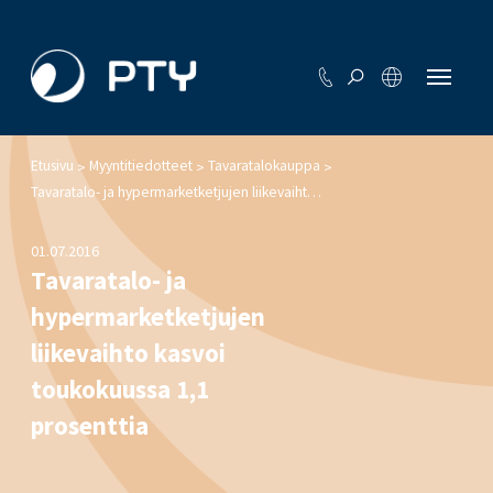
Etusivu
Myyntitiedotteet
Tavaratalokauppa
>
>
>
Tavaratalo- ja hypermarketketjujen liikevaihto kasvoi toukokuussa 1,1 prosenttia
01.07.2016
Tavaratalo- ja
hypermarketketjujen
liikevaihto kasvoi
toukokuussa 1,1
prosenttia