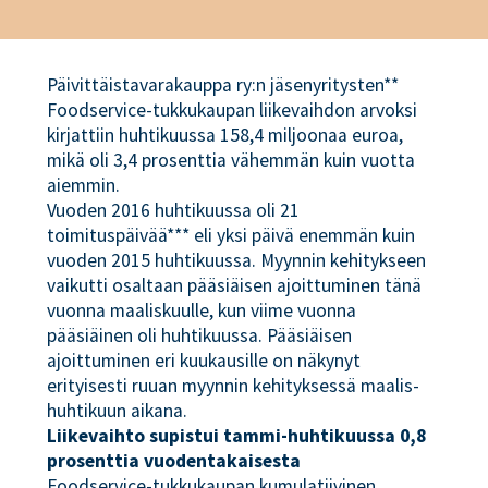
Päivittäistavarakauppa ry:n jäsenyritysten**
Foodservice-tukkukaupan liikevaihdon arvoksi
kirjattiin huhtikuussa 158,4 miljoonaa euroa,
mikä oli 3,4 prosenttia vähemmän kuin vuotta
aiemmin.
Vuoden 2016 huhtikuussa oli 21
toimituspäivää*** eli yksi päivä enemmän kuin
vuoden 2015 huhtikuussa. Myynnin kehitykseen
vaikutti osaltaan pääsiäisen ajoittuminen tänä
vuonna maaliskuulle, kun viime vuonna
pääsiäinen oli huhtikuussa. Pääsiäisen
ajoittuminen eri kuukausille on näkynyt
erityisesti ruuan myynnin kehityksessä maalis-
huhtikuun aikana.
Liikevaihto supistui tammi-huhtikuussa 0,8
prosenttia vuodentakaisesta
Foodservice-tukkukaupan kumulatiivinen