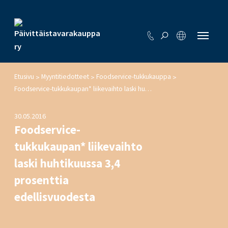
Etusivu
Myyntitiedotteet
Foodservice-tukkukauppa
>
>
>
Foodservice-tukkukaupan* liikevaihto laski huhtikuussa 3,4 prosenttia edellisvuodesta
30.05.2016
Foodservice-
tukkukaupan* liikevaihto
laski huhtikuussa 3,4
prosenttia
edellisvuodesta