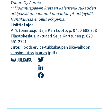
Wihuri Oy Aarnio
***Toimituspäiviin luetaan kalenterikuukauden
arkipäivät (maanantai-perjantai) pl. arkipyhät.
Huhtikuussa ei ollut arkipyhiä.
Lisätietoja:
PTY, toimitusjohtaja Kari Luoto, p. 0400 688 708
Tilastokeskus, aktuaari Seija Karttunen p. 029
551 2741
Liite:
Foodservice-tukkukaupan liikevaihdon
vuosimuutos ja arvo
(pdf)
JAA JULKAISU
Twitter
LinkedIn
Facebook