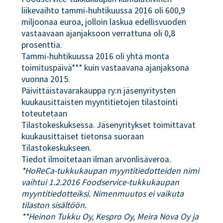
liikevaihto tammi-huhtikuussa 2016 oli 600,9
miljoonaa euroa, jolloin laskua edellisvuoden
vastaavaan ajanjaksoon verrattuna oli 0,8
prosenttia.
Tammi-huhtikuussa 2016 oli yhtä monta
toimituspäivä*** kuin vastaavana ajanjaksona
vuonna 2015.
Päivittäistavarakauppa ry:n jäsenyritysten
kuukausittaisten myyntitietojen tilastointi
toteutetaan
Tilastokeskuksessa. Jäsenyritykset toimittavat
kuukausittaiset tietonsa suoraan
Tilastokeskukseen.
Tiedot ilmoitetaan ilman arvonlisäveroa.
*HoReCa-tukkukaupan myyntitiedotteiden nimi
vaihtui 1.2.2016 Foodservice-tukkukaupan
myyntitiedotteiksi. Nimenmuutos ei vaikuta
tilaston sisältöön.
**Heinon Tukku Oy, Kespro Oy, Meira Nova Oy ja