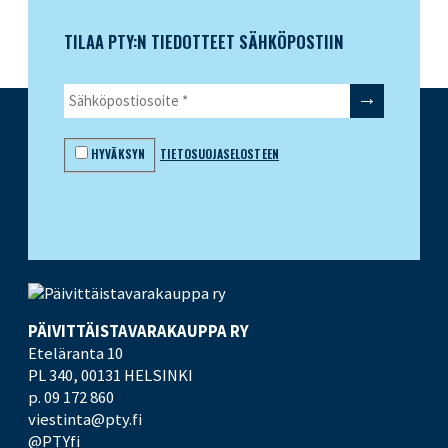
TILAA PTY:N TIEDOTTEET SÄHKÖPOSTIIN
HYVÄKSYN
TIETOSUOJASELOSTEEN
PÄIVITTÄISTAVARA­KAUPPA RY
Eteläranta 10
PL 340,
00131 HELSINKI
p. 09 172 860
viestinta@pty.fi
@PTYfi