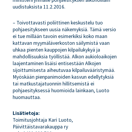
ministeriryhmälle pohjaesityksen alkoholilain
uudistuksista 11.2.2016.
– Toivottavasti poliittinen keskustelu tuo
pohjaesitykseen uusia näkemyksiä. Tämä versio
ei tue millään tavoin esimerkiksi koko maan
kattavan myymäläverkoston säilymistä vaan
uhkaa pienten kauppojen kilpailukykyä ja
mahdollisuuksia työllistää. Alkon aukioloaikojen
laajentaminen lisäisi entisestään Alkojen
sijoittumisesta aiheutuvaa kilpailuvääristymää.
Myöskään pienpanimoiden kasvun edellytyksiä
tai matkustajatuonnin hillitsemistä ei
pohjaesityksessä huomioida lainkaan, Luoto
huomauttaa.
Lisätietoja:
Toimitusjohtaja Kari Luoto,
Päivittäistavarakauppa ry