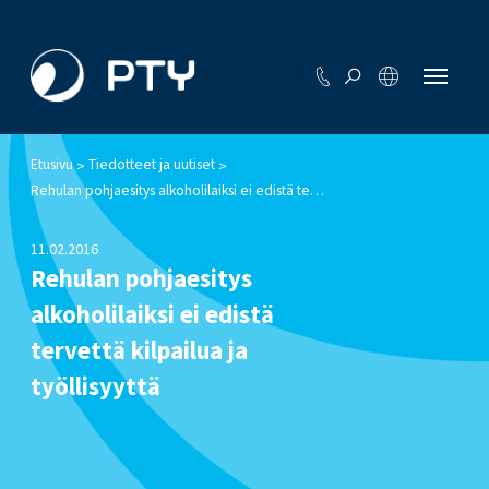
Etusivu
Tiedotteet ja uutiset
>
>
Rehulan pohjaesitys alkoholilaiksi ei edistä tervettä kilpailua ja työllisyyttä
11.02.2016
Rehulan pohjaesitys
alkoholilaiksi ei edistä
tervettä kilpailua ja
työllisyyttä