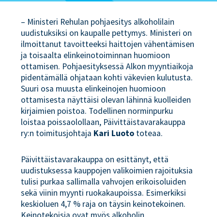
– Ministeri Rehulan pohjaesitys alkoholilain
uudistuksiksi on kaupalle pettymys. Ministeri on
ilmoittanut tavoitteeksi haittojen vähentämisen
ja toisaalta elinkeinotoiminnan huomioon
ottamisen. Pohjaesityksessä Alkon myyntiaikoja
pidentämällä ohjataan kohti väkevien kulutusta.
Suuri osa muusta elinkeinojen huomioon
ottamisesta näyttäisi olevan lähinnä kuolleiden
kirjaimien poistoa. Todellinen norminpurku
loistaa poissaolollaan, Päivittäistavarakauppa
ry:n toimitusjohtaja
Kari Luoto
toteaa.
Päivittäistavarakauppa on esittänyt, että
uudistuksessa kauppojen valikoimien rajoituksia
tulisi purkaa sallimalla vahvojen erikoisoluiden
sekä viinin myynti ruokakaupoissa. Esimerkiksi
keskioluen 4,7 % raja on täysin keinotekoinen.
Keinotekoisia ovat myös alkoholin