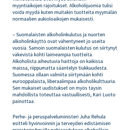
myyntiaikojen rajoitukset. Alkoholijuomia tulisi
voida myydä kuten muitakin tuotteita myymälän
normaalien aukioloaikojen mukaisesti.
– Suomalaisten alkoholinkulutus ja nuorten
alkoholinkäyttö ovat vähentyneet jo useita
vuosia. Samoin suomalaisten kulutus on siirtynyt
väkevistä kohti laimeampia tuotteita.
Alkoholista aiheutuvia haittoja on kaikissa
maissa, riippumatta sääntelyn tiukkuudesta.
Suomessa ollaan valmiita siirtymään kohti
eurooppalaista, liberaalimpaa alkoholikulttuuria.
Sen mukaiset uudistukset on myös täysin
mahdollista toteuttaa vastuullisesti, Kari Luoto
painottaa.
Perhe- ja peruspalveluministeri Juha Rehula
esitteli hyvinvoinnin ja terveyden edistämisen