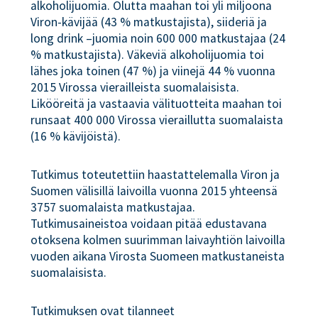
alkoholijuomia. Olutta maahan toi yli miljoona
Viron-kävijää (43 % matkustajista), siideriä ja
long drink –juomia noin 600 000 matkustajaa (24
% matkustajista). Väkeviä alkoholijuomia toi
lähes joka toinen (47 %) ja viinejä 44 % vuonna
2015 Virossa vierailleista suomalaisista.
Likööreitä ja vastaavia välituotteita maahan toi
runsaat 400 000 Virossa vieraillutta suomalaista
(16 % kävijöistä).
Tutkimus toteutettiin haastattelemalla Viron ja
Suomen välisillä laivoilla vuonna 2015 yhteensä
3757 suomalaista matkustajaa.
Tutkimusaineistoa voidaan pitää edustavana
otoksena kolmen suurimman laivayhtiön laivoilla
vuoden aikana Virosta Suomeen matkustaneista
suomalaisista.
Tutkimuksen ovat tilanneet