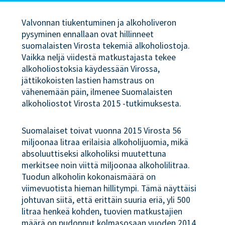
Valvonnan tiukentuminen ja alkoholiveron
pysyminen ennallaan ovat hillinneet
suomalaisten Virosta tekemiä alkoholiostoja.
Vaikka neljä viidestä matkustajasta tekee
alkoholiostoksia käydessään Virossa,
jättikokoisten lastien hamstraus on
vähenemään päin, ilmenee Suomalaisten
alkoholiostot Virosta 2015 -tutkimuksesta.
Suomalaiset toivat vuonna 2015 Virosta 56
miljoonaa litraa erilaisia alkoholijuomia, mikä
absoluuttiseksi alkoholiksi muutettuna
merkitsee noin viittä miljoonaa alkoholilitraa.
Tuodun alkoholin kokonaismäärä on
viimevuotista hieman hillitympi. Tämä näyttäisi
johtuvan siitä, että erittäin suuria eriä, yli 500
litraa henkeä kohden, tuovien matkustajien
määrä on pudonnut kolmasosaan vuoden 2014