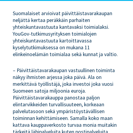
Suomalaiset arvioivat päivittäistavarakaupan
neljättä kertaa peräkkäin parhaiten
yhteiskuntavastuuta kantavaksi toimialaksi.
YouGov-tutkimusyrityksen toimialojen
yhteiskuntavastuuta kartoittavassa
kyselytutkimuksessa on mukana 11
elinkeinoelämän toimialaa sekä kunnat ja valtio.
– Päivittäistavarakaupan vastuullinen toiminta
näkyy ihmisten arjessa joka päivä. Ala on
merkittävä työllistäjä, joka investoi joka vuosi
Suomeen satoja miljoonia euroja.
Päivittäistavarakauppa panostaa paljon
elintarvikkeiden turvallisuuteen, korkeaan
palvelutasoon sekä ympäristöystävällisen
toiminnan kehittämiseen. Samalla koko maan
kattava kauppaverkosto turvaa monia muitakin
tärkeitä lähipalveluita kuten postipalveluita