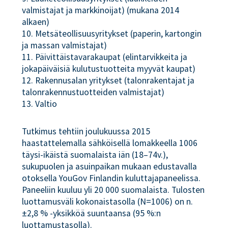
valmistajat ja markkinoijat) (mukana 2014
alkaen)
10. Metsäteollisuusyritykset (paperin, kartongin
ja massan valmistajat)
11. Päivittäistavarakaupat (elintarvikkeita ja
jokapäiväisiä kulutustuotteita myyvät kaupat)
12. Rakennusalan yritykset (talonrakentajat ja
talonrakennustuotteiden valmistajat)
13. Valtio
Tutkimus tehtiin joulukuussa 2015
haastattelemalla sähköisellä lomakkeella 1006
täysi-ikäistä suomalaista iän (18–74v.),
sukupuolen ja asuinpaikan mukaan edustavalla
otoksella YouGov Finlandin kuluttajapaneelissa.
Paneeliin kuuluu yli 20 000 suomalaista. Tulosten
luottamusväli kokonaistasolla (N=1006) on n.
±2,8 % -yksikköä suuntaansa (95 %:n
luottamustasolla).