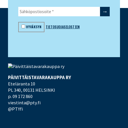
HYVÄKSYN
TIETOSUOJASELOSTEEN
PÄIVITTÄISTAVARA­KAUPPA RY
Eteläranta 10
PL 340,
00131 HELSINKI
p. 09 172 860
viestinta@pty.fi
@PTYfi