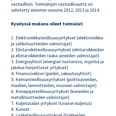
vastuullisin. Toimialojen vastuullisuutta on
selvitetty aiemmin vuosina 2012, 2013 ja 2014.
Kyselyssä mukana olleet toimialat:
1. Elektroniikkateollisuusyritykset (elektroniikka-
ja sähkötuotteiden valmistajat)
2. Elintarviketeollisuusyritykset (elintarvikkeiden
ja elintarvikkeiden raaka-aineiden valmistajat)
3. Energiayhtiöt (energian tuotantoa, myyntiä ja
jakelua harjoittavat yritykset)
4. Finanssisektori (pankit, vakuutusyhtiöt)
5. Kemianteollisuusyritykset (polttoaineiden,
maalien, lannoitteiden, muovien valmistajat)
6. Konepajateollisuusyritykset (koneiden ja
metallituotteiden valmistajat)
7. Kuljetusalan yritykset (tavaran kuljetus)
8. Kunnat
9. Lääketeollisuusyritykset (lääkkeiden