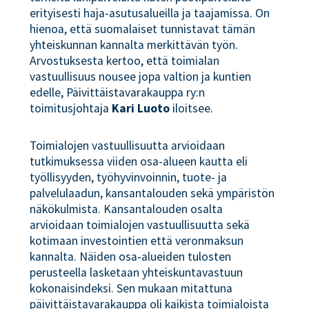
erityisesti haja-asutusalueilla ja taajamissa. On
hienoa, että suomalaiset tunnistavat tämän
yhteiskunnan kannalta merkittävän työn.
Arvostuksesta kertoo, että toimialan
vastuullisuus nousee jopa valtion ja kuntien
edelle, Päivittäistavarakauppa ry:n
toimitusjohtaja
Kari Luoto
iloitsee.
Toimialojen vastuullisuutta arvioidaan
tutkimuksessa viiden osa-alueen kautta eli
työllisyyden, työhyvinvoinnin, tuote- ja
palvelulaadun, kansantalouden sekä ympäristön
näkökulmista. Kansantalouden osalta
arvioidaan toimialojen vastuullisuutta sekä
kotimaan investointien että veronmaksun
kannalta. Näiden osa-alueiden tulosten
perusteella lasketaan yhteiskuntavastuun
kokonaisindeksi. Sen mukaan mitattuna
päivittäistavarakauppa oli kaikista toimialoista