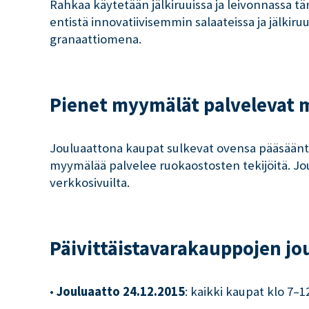
Rahkaa käytetään jälkiruuissa ja leivonnassa 
entistä innovatiivisemmin salaateissa ja jälkir
granaattiomena.
Pienet myymälät palvelevat 
Jouluaattona kaupat sulkevat ovensa pääsääntö
myymälää palvelee ruokaostosten tekijöitä. Jo
verkkosivuilta.
Päivittäistavarakauppojen jo
•
Jouluaatto 24.12.2015
: kaikki kaupat klo 7–1