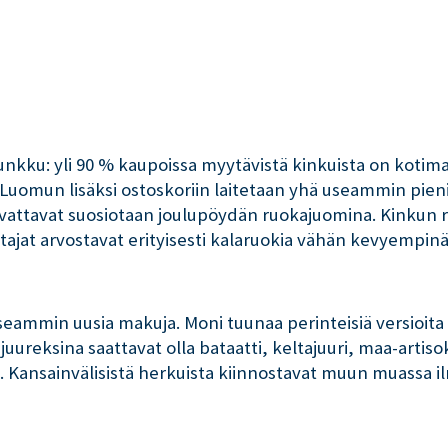
nkku: yli 90 % kaupoissa myytävistä kinkuista on koti
Luomun lisäksi ostoskoriin laitetaan yhä useammin pieniä
svattavat suosiotaan joulupöydän ruokajuomina. Kinkun ri
ttajat arvostavat erityisesti kalaruokia vähän kevyempin
seammin uusia makuja. Moni tuunaa perinteisiä versioita uu
reksina saattavat olla bataatti, keltajuuri, maa-artisokk
 Kansainvälisistä herkuista kiinnostavat muun muassa i