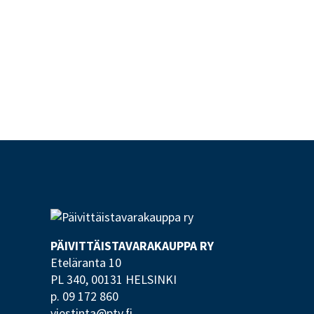
PÄIVITTÄISTAVARA­KAUPPA RY
Eteläranta 10
PL 340,
00131 HELSINKI
p. 09 172 860
viestinta@pty.fi