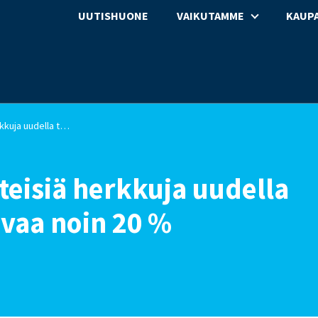
UUTISHUONE
VAIKUTAMME
KAUPA
Joulupöydässä perinteisiä herkkuja uudella twistillä – myynti kasvaa noin 20 %
eisiä herkkuja uudella
svaa noin 20 %