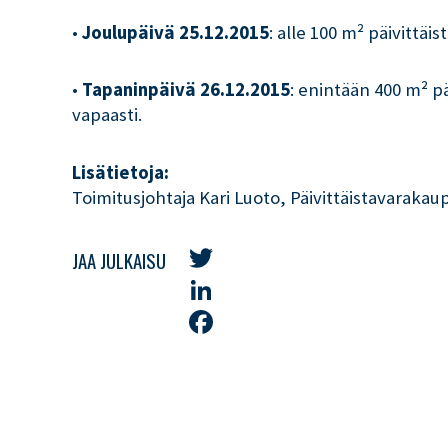
•
Joulupäivä 25.12.2015
: alle 100 m² päivittä
•
Tapaninpäivä 26.12.2015
: enintään 400 m² pä
vapaasti.
Lisätietoja:
Toimitusjohtaja Kari Luoto, Päivittäistavarakau
JAA JULKAISU
Twitter
LinkedIn
Facebook