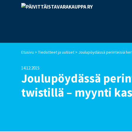
>
>
Etusivu
Tiedotteet ja uutiset
14.12.2015
Joulupöydässä perint
twistillä – myynti ka