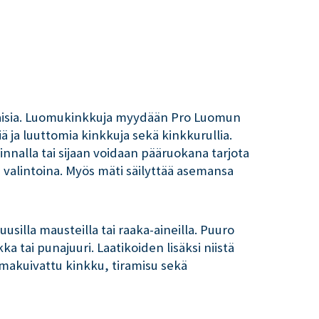
maisia. Luomukinkkuja myydään Pro Luomun
 ja luuttomia kinkkuja sekä kinkkurullia.
nnalla tai sijaan voidaan pääruokana tarjota
ä valintoina. Myös mäti säilyttää asemansa
silla mausteilla tai raaka-aineilla. Puuro
a tai punajuuri. Laatikoiden lisäksi niistä
lmakuivattu kinkku, tiramisu sekä