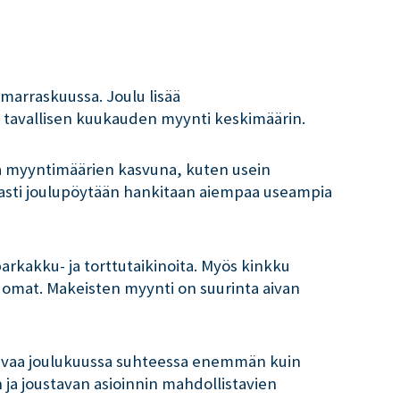
 marraskuussa. Joulu lisää
n tavallisen kuukauden myynti keskimäärin.
ta myyntimäärien kasvuna, kuten usein
sti joulupöytään hankitaan aiempaa useampia
parkakku- ja torttutaikinoita. Myös kinkku
juomat. Makeisten myynti on suurinta aivan
asvaa joulukuussa suhteessa enemmän kuin
a joustavan asioinnin mahdollistavien