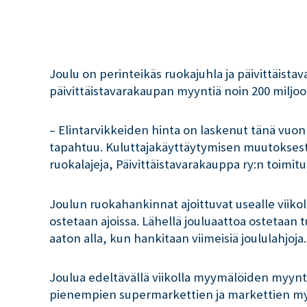
Joulu on perinteikäs ruokajuhla ja päivittäista
päivittäistavarakaupan myyntiä noin 200 miljo
– Elintarvikkeiden hinta on laskenut tänä vuo
tapahtuu. Kuluttajakäyttäytymisen muutokses
ruokalajeja, Päivittäistavarakauppa ry:n toimit
Joulun ruokahankinnat ajoittuvat usealle viikoll
ostetaan ajoissa. Lähellä jouluaattoa ostetaan
aaton alla, kun hankitaan viimeisiä joululahjoja.
Joulua edeltävällä viikolla myymälöiden myyn
pienempien supermarkettien ja markettien myy