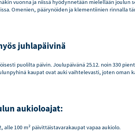
tänäkin vuonna ja niissä hyödynnetään mielellään joulu
uuissa. Omenien, päärynöiden ja klementiinien rinnalla t
myös juhlapäivinä
isesti puolilta päivin. Joulupäivänä 25.12. noin 330 pi
ulunpyhinä kaupat ovat auki vaihtelevasti, joten oman k
ulun aukioloajat:
2, alle 100 m² päivittäistavarakaupat vapaa aukiolo.