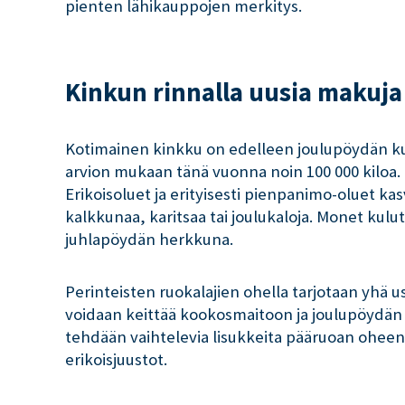
pienten lähikauppojen merkitys.
Kinkun rinnalla uusia makuja
Kotimainen kinkku on edelleen joulupöydän ku
arvion mukaan tänä vuonna noin 100 000 kiloa. 
Erikoisoluet ja erityisesti pienpanimo-oluet ka
kalkkunaa, karitsaa tai joulukaloja. Monet kulu
juhlapöydän herkkuna.
Perinteisten ruokalajien ohella tarjotaan yhä u
voidaan keittää kookosmaitoon ja joulupöydän juu
tehdään vaihtelevia lisukkeita pääruoan oheen.
erikoisjuustot.