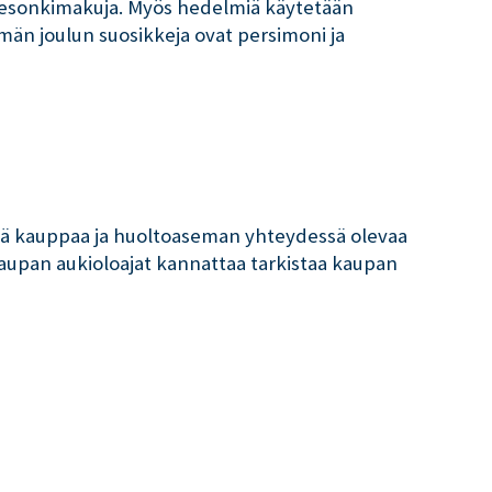
n sesonkimakuja. Myös hedelmiä käytetään
ämän joulun suosikkeja ovat persimoni ja
entä kauppaa ja huoltoaseman yhteydessä olevaa
aupan aukioloajat kannattaa tarkistaa kaupan