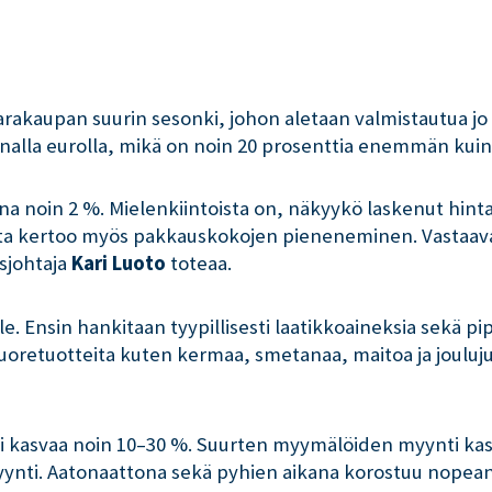
varakaupan suurin sesonki, johon aletaan valmistautua jo
onalla eurolla, mikä on noin 20 prosenttia enemmän kui
nna noin 2 %. Mielenkiintoista on, näkyykö laskenut hin
ta kertoo myös pakkauskokojen pieneneminen. Vastaava
usjohtaja
Kari Luoto
toteaa.
e. Ensin hankitaan tyypillisesti laatikkoaineksia sekä pi
 tuoretuotteita kuten kermaa, smetanaa, maitoa ja joulu
ti kasvaa noin 10–30 %. Suurten myymälöiden myynti k
nti. Aatonaattona sekä pyhien aikana korostuu nopean j