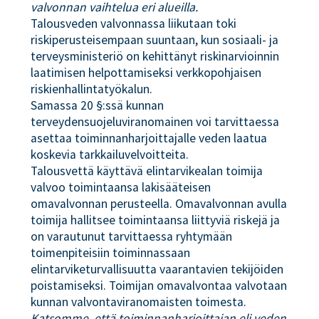
valvonnan vaihtelua eri alueilla.
Talousveden valvonnassa liikutaan toki
riskiperusteisempaan suuntaan, kun sosiaali- ja
terveysministeriö on kehittänyt riskinarvioinnin
laatimisen helpottamiseksi verkkopohjaisen
riskienhallintatyökalun.
Samassa 20 §:ssä kunnan
terveydensuojeluviranomainen voi tarvittaessa
asettaa toiminnanharjoittajalle veden laatua
koskevia tarkkailuvelvoitteita.
Talousvettä käyttävä elintarvikealan toimija
valvoo toimintaansa lakisääteisen
omavalvonnan perusteella. Omavalvonnan avulla
toimija hallitsee toimintaansa liittyviä riskejä ja
on varautunut tarvittaessa ryhtymään
toimenpiteisiin toiminnassaan
elintarviketurvallisuutta vaarantavien tekijöiden
poistamiseksi. Toimijan omavalvontaa valvotaan
kunnan valvontaviranomaisten toimesta.
Katsomme, että toiminnanharjoittajan eli veden