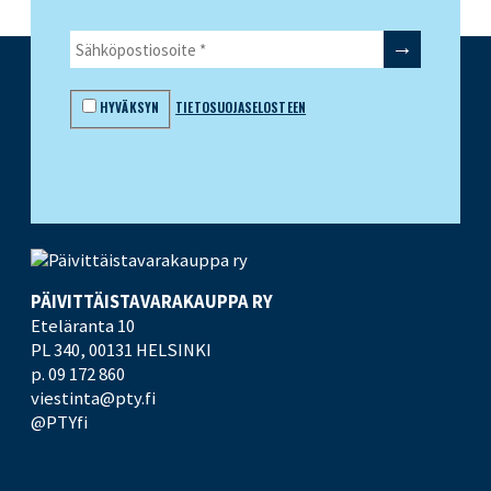
HYVÄKSYN
TIETOSUOJASELOSTEEN
PÄIVITTÄISTAVARA­KAUPPA RY
Eteläranta 10
PL 340,
00131 HELSINKI
p. 09 172 860
viestinta@pty.fi
@PTYfi