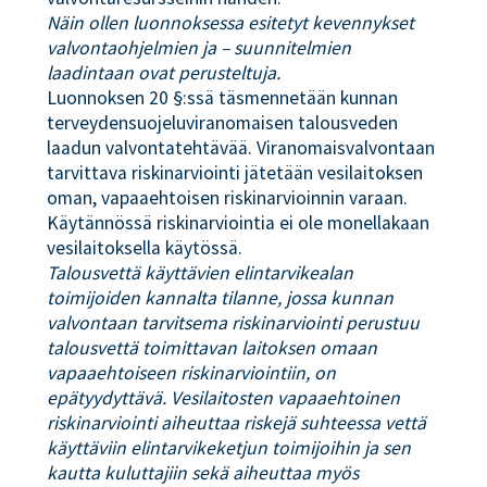
Näin ollen luonnoksessa esitetyt kevennykset
valvontaohjelmien ja – suunnitelmien
laadintaan ovat perusteltuja.
Luonnoksen 20 §:ssä täsmennetään kunnan
terveydensuojeluviranomaisen talousveden
laadun valvontatehtävää. Viranomaisvalvontaan
tarvittava riskinarviointi jätetään vesilaitoksen
oman, vapaaehtoisen riskinarvioinnin varaan.
Käytännössä riskinarviointia ei ole monellakaan
vesilaitoksella käytössä.
Talousvettä käyttävien elintarvikealan
toimijoiden kannalta tilanne, jossa kunnan
valvontaan tarvitsema riskinarviointi perustuu
talousvettä toimittavan laitoksen omaan
vapaaehtoiseen riskinarviointiin, on
epätyydyttävä. Vesilaitosten vapaaehtoinen
riskinarviointi aiheuttaa riskejä suhteessa vettä
käyttäviin elintarvikeketjun toimijoihin ja sen
kautta kuluttajiin sekä aiheuttaa myös