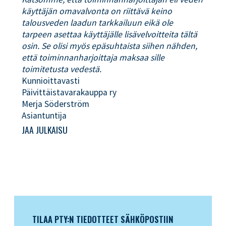
käyttäjän omavalvonta on riittävä keino
talousveden laadun tarkkailuun eikä ole
tarpeen asettaa käyttäjälle lisävelvoitteita tältä
osin. Se olisi myös epäsuhtaista siihen nähden,
että toiminnanharjoittaja maksaa sille
toimitetusta vedestä.
Kunnioittavasti
Päivittäistavarakauppa ry
Merja Söderström
Asiantuntija
JAA JULKAISU
TILAA PTY:N TIEDOTTEET SÄHKÖPOSTIIN