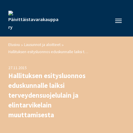
Etusivu
Lausunnot ja aloitteet
>
>
Hallituksen esitysluonnos eduskunnalle laiksi terveydensuojelulain ja elintarvikelain muuttamisesta
27.11.2015
Hallituksen esitysluonnos
eduskunnalle laiksi
terveydensuojelulain ja
elintarvikelain
muuttamisesta