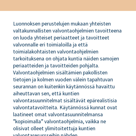
Luonnoksen perustelujen mukaan yhteisten
valtakunnallisten valvontaohjelmien tavoitteena
on luoda yhteiset periaatteet ja tavoitteet
valvonnalle eri toimialoilla ja että
toimialakohtaisten valvontaohjelmien
tarkoituksena on ohjata kuntia näiden samojen
periaatteiden ja tavoitteiden pohjalta.
Valvontaohjelmien sisältämien pakollisten
tietojen ja kolmen vuoden välein tapahtuvan
seurannan on kuitenkin käytännössä havaittu
aiheuttavan sen, että kuntien
valvontasuunnitelmat sisältävät epärealistisia
valvontatavoitteita. Käytännössä kunnat ovat
laatineet omat valvontasuunnitelmansa
”kopioimalla” valvontaohjelmia, vaikka ne
olisivat olleet ylimitoitettuja kuntien
valvontaresursseihin nähden.