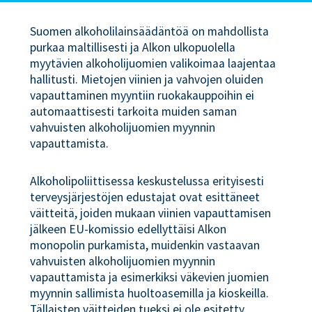
Suomen alkoholilainsäädäntöä on mahdollista
purkaa maltillisesti ja Alkon ulkopuolella
myytävien alkoholijuomien valikoimaa laajentaa
hallitusti. Mietojen viinien ja vahvojen oluiden
vapauttaminen myyntiin ruokakauppoihin ei
automaattisesti tarkoita muiden saman
vahvuisten alkoholijuomien myynnin
vapauttamista.
Alkoholipoliittisessa keskustelussa erityisesti
terveysjärjestöjen edustajat ovat esittäneet
väitteitä, joiden mukaan viinien vapauttamisen
jälkeen EU-komissio edellyttäisi Alkon
monopolin purkamista, muidenkin vastaavan
vahvuisten alkoholijuomien myynnin
vapauttamista ja esimerkiksi väkevien juomien
myynnin sallimista huoltoasemilla ja kioskeilla.
Tällaisten väitteiden tueksi ei ole esitetty