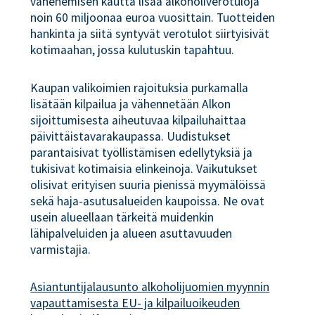
vähenemisen kautta lisää alkoholiverotuloja
noin 60 miljoonaa euroa vuosittain. Tuotteiden
hankinta ja siitä syntyvät verotulot siirtyisivät
kotimaahan, jossa kulutuskin tapahtuu.
Kaupan valikoimien rajoituksia purkamalla
lisätään kilpailua ja vähennetään Alkon
sijoittumisesta aiheutuvaa kilpailuhaittaa
päivittäistavarakaupassa. Uudistukset
parantaisivat työllistämisen edellytyksiä ja
tukisivat kotimaisia elinkeinoja. Vaikutukset
olisivat erityisen suuria pienissä myymälöissä
sekä haja-asutusalueiden kaupoissa. Ne ovat
usein alueellaan tärkeitä muidenkin
lähipalveluiden ja alueen asuttavuuden
varmistajia.
Asiantuntijalausunto alkoholijuomien myynnin
vapauttamisesta EU- ja kilpailuoikeuden