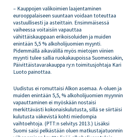
– Kauppojen valikoimien laajentaminen
eurooppalaiseen suuntaan voidaan toteuttaa
vastuullisesti ja asteittain. Ensimmäisessä
vaiheessa voitaisiin vapauttaa
vähittäiskauppaan erikoisoluiden ja muiden
enintään 5,5 % alkoholijuomien myynti.
Pidemmällä aikavälillä myös mietojen viinien
myynti tulee sallia ruokakaupoissa Suomessakin,
Päivittäistavarakauppa ry:n toimitusjohtaja Kari
Luoto painottaa.
Uudistus ei romuttaisi Alkon asemaa. A-oluen ja
muiden enintään 5,5, % alkoholijuomien myynnin
vapauttaminen ei myöskään nostaisi
merkittävästi kokonaiskulutusta, sillä se siirtäisi
kulutusta väkevistä kohti miedompia
vaihtoehtoja. (PTT:n selvitys 2013.) Lisäksi
Suomi saisi pelkästään oluen matkustajatuonnin