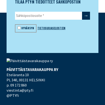
TILAA PTY:N TIEDOTTEET SÄHKÖPOSTIIN
HYVÄKSYN
TIETOSUOJASELOSTEEN
PÄIVITTÄISTAVARA­KAUPPA RY
Eteläranta 10
PL 340,
00131 HELSINKI
p. 09 172 860
viestinta@pty.fi
@PTYfi