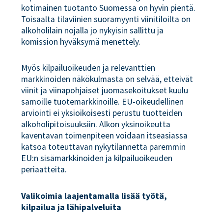
kotimainen tuotanto Suomessa on hyvin pientä.
Toisaalta tilaviinien suoramyynti viinitiloilta on
alkoholilain nojalla jo nykyisin sallittu ja
komission hyväksymä menettely.
Myös kilpailuoikeuden ja relevanttien
markkinoiden näkökulmasta on selvää, etteivät
viinit ja viinapohjaiset juomasekoitukset kuulu
samoille tuotemarkkinoille. EU-oikeudellinen
arviointi ei yksioikoisesti perustu tuotteiden
alkoholipitoisuuksiin. Alkon yksinoikeutta
kaventavan toimenpiteen voidaan itseasiassa
katsoa toteuttavan nykytilannetta paremmin
EU:n sisämarkkinoiden ja kilpailuoikeuden
periaatteita.
Valikoimia laajentamalla lisää työtä,
kilpailua ja lähipalveluita