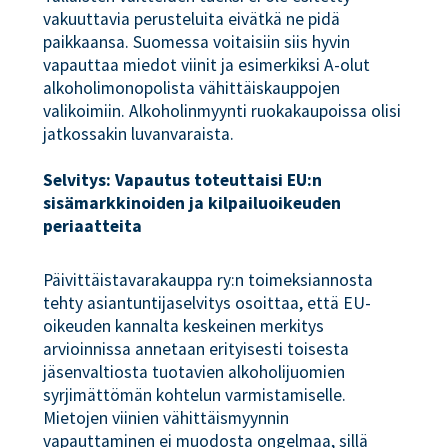
vakuuttavia perusteluita eivätkä ne pidä
paikkaansa. Suomessa voitaisiin siis hyvin
vapauttaa miedot viinit ja esimerkiksi A-olut
alkoholimonopolista vähittäiskauppojen
valikoimiin. Alkoholinmyynti ruokakaupoissa olisi
jatkossakin luvanvaraista.
Selvitys: Vapautus toteuttaisi EU:n
sisämarkkinoiden ja kilpailuoikeuden
periaatteita
Päivittäistavarakauppa ry:n toimeksiannosta
tehty asiantuntijaselvitys osoittaa, että EU-
oikeuden kannalta keskeinen merkitys
arvioinnissa annetaan erityisesti toisesta
jäsenvaltiosta tuotavien alkoholijuomien
syrjimättömän kohtelun varmistamiselle.
Mietojen viinien vähittäismyynnin
vapauttaminen ei muodosta ongelmaa, sillä