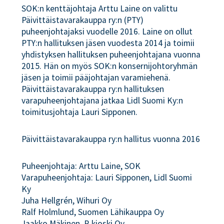
SOK:n kenttäjohtaja Arttu Laine on valittu
Päivittäistavarakauppa ry:n (PTY)
puheenjohtajaksi vuodelle 2016. Laine on ollut
PTY:n hallituksen jäsen vuodesta 2014 ja toimii
yhdistyksen hallituksen puheenjohtajana vuonna
2015. Hän on myös SOK:n konsernijohtoryhmän
jäsen ja toimii pääjohtajan varamiehenä.
Päivittäistavarakauppa ry:n hallituksen
varapuheenjohtajana jatkaa Lidl Suomi Ky:n
toimitusjohtaja Lauri Sipponen.
Päivittäistavarakauppa ry:n hallitus vuonna 2016
Puheenjohtaja: Arttu Laine, SOK
Varapuheenjohtaja: Lauri Sipponen, Lidl Suomi
Ky
Juha Hellgrén, Wihuri Oy
Ralf Holmlund, Suomen Lähikauppa Oy
Jaakko Mäkinen, R-kioski Oy