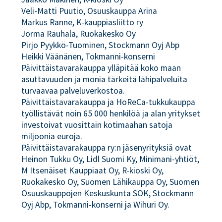
Veli-Matti Puutio, Osuuskauppa Arina
Markus Ranne, K-kauppiasliitto ry
Jorma Rauhala, Ruokakesko Oy
Pirjo Pyykkö-Tuominen, Stockmann Oyj Abp
Heikki Väänänen, Tokmanni-konserni
Päivittäistavarakauppa ylläpitää koko maan
asuttavuuden ja monia tärkeitä lähipalveluita
turvaavaa palveluverkostoa.
Päivittäistavarakauppa ja HoReCa-tukkukauppa
työllistävät noin 65 000 henkilöä ja alan yritykset
investoivat vuosittain kotimaahan satoja
miljoonia euroja.
Päivittäistavarakauppa ry:n jäsenyrityksiä ovat
Heinon Tukku Oy, Lidl Suomi Ky, Minimani-yhtiöt,
M Itsenäiset Kauppiaat Oy, R-kioski Oy,
Ruokakesko Oy, Suomen Lähikauppa Oy, Suomen
Osuuskauppojen Keskuskunta SOK, Stockmann
Oyj Abp, Tokmanni-konserni ja Wihuri Oy.