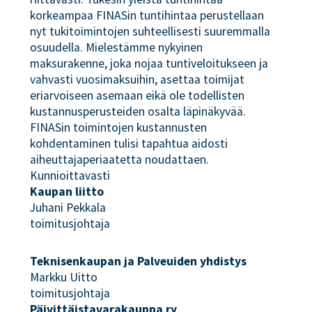
korkeampaa FINASin tuntihintaa perustellaan
nyt tukitoimintojen suhteellisesti suuremmalla
osuudella. Mielestämme nykyinen
maksurakenne, joka nojaa tuntiveloitukseen ja
vahvasti vuosimaksuihin, asettaa toimijat
eriarvoiseen asemaan eikä ole todellisten
kustannusperusteiden osalta läpinäkyvää.
FINASin toimintojen kustannusten
kohdentaminen tulisi tapahtua aidosti
aiheuttajaperiaatetta noudattaen.
Kunnioittavasti
Kaupan liitto
Juhani Pekkala
toimitusjohtaja
Teknisenkaupan ja Palveuiden yhdistys
Markku Uitto
toimitusjohtaja
Päivittäistavarakauppa ry