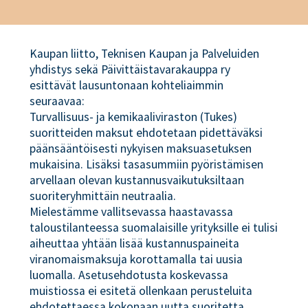
Kaupan liitto, Teknisen Kaupan ja Palveluiden
yhdistys sekä Päivittäistavarakauppa ry
esittävät lausuntonaan kohteliaimmin
seuraavaa:
Turvallisuus- ja kemikaaliviraston (Tukes)
suoritteiden maksut ehdotetaan pidettäväksi
päänsääntöisesti nykyisen maksuasetuksen
mukaisina. Lisäksi tasasummiin pyöristämisen
arvellaan olevan kustannusvaikutuksiltaan
suoriteryhmittäin neutraalia.
Mielestämme vallitsevassa haastavassa
taloustilanteessa suomalaisille yrityksille ei tulisi
aiheuttaa yhtään lisää kustannuspaineita
viranomaismaksuja korottamalla tai uusia
luomalla. Asetusehdotusta koskevassa
muistiossa ei esitetä ollenkaan perusteluita
ehdotettaessa kokonaan uutta suoritetta