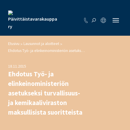
Etusivu
Lausunnot ja aloitteet
>
>
Ehdotus Työ- ja elinkeinoministeriön asetukseksi turvallisuus- ja kemikaaliviraston maksullisista suoritteista
18.11.2015
Ehdotus Työ- ja
elinkeinoministeriön
asetukseksi turvallisuus-
ja kemikaaliviraston
maksullisista suoritteista