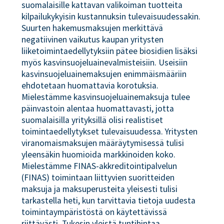
suomalaisille kattavan valikoiman tuotteita
kilpailukykyisin kustannuksin tulevaisuudessakin.
Suurten hakemusmaksujen merkittävä
negatiivinen vaikutus kaupan yritysten
liiketoimintaedellytyksiin pätee biosidien lisäksi
myös kasvinsuojeluainevalmisteisiin. Useisiin
kasvinsuojeluainemaksujen enimmäismääriin
ehdotetaan huomattavia korotuksia.
Mielestämme kasvinsuojeluainemaksuja tulee
päinvastoin alentaa huomattavasti, jotta
suomalaisilla yrityksillä olisi realistiset
toimintaedellytykset tulevaisuudessa. Yritysten
viranomaismaksujen määräytymisessä tulisi
yleensäkin huomioida markkinoiden koko.
Mielestämme FINAS-akkreditointipalvelun
(FINAS) toimintaan liittyvien suoritteiden
maksuja ja maksuperusteita yleisesti tulisi
tarkastella heti, kun tarvittavia tietoja uudesta
toimintaympäristöstä on käytettävissä
riittävästi. Tukesin yleistä tuntihintaa