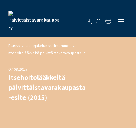
Etusivu
Lääkejakelun uudistaminen
>
>
Itsehoitolääkkeitä päivittäistavarakaupasta -esite (2015)
07.09.2015
Itsehoitolääkkeitä
päivittäistavarakaupasta
-esite (2015)