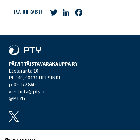
Twitter
LinkedIn
Facebook
JAA JULKAISU
PÄIVITTÄISTAVARA­KAUPPA RY
Eteläranta 10
PL 340,
00131 HELSINKI
p. 09 172 860
viestinta@pty.fi
@PTYfi
UUTISHUONE
PTY
We use cookies