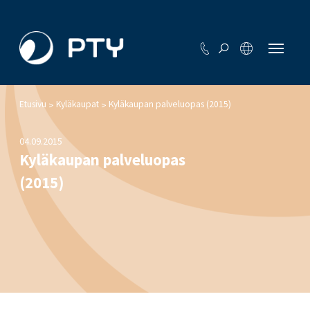
Etusivu
Kyläkaupat
Kyläkaupan palveluopas (2015)
>
>
04.09.2015
Kyläkaupan palveluopas
(2015)