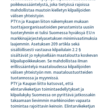
poikkeussääntelystä, joka tietyissä rajoissa
mahdollistaa muutoin kielletyn kilpailijoiden
välisen yhteistyön.
PTY:n ja Kaupan liiton näkemyksen mukaan
tuottajaorganisaatioiden perustamista uusiin
tuoteryhmiin ei tulisi Suomessa hyväksyä EU:n
markkinajärjestelyasetuksen minimivaatimuksia
laajemmin. Asetuksen 209 artikla sekä
sisällöllisesti vastaava kilpailulain 2.2 §
sisältävät jo nykyisellään maataloutta koskevan
kilpailupoikkeuksen. Se mahdollistaa ilman
erillissääntelyä maataloudessa kilpailijoiden
välisen yhteistyön mm. maataloustuotteiden
tuotannossa ja myynnissä.
PTY ja Kaupan liitto katsovat, että
elintarvikeketjun toimintaedellytykset ja
kilpailukyky Suomessa on pyrittävä jatkossakin
takaamaan lievimmin markkinoiden vapaata
toimintaa rajoittavin keinoin. Elintarvikeketjun