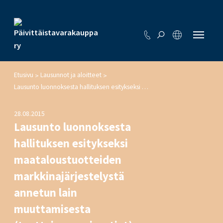
Etusivu
Lausunnot ja aloitteet
>
>
Lausunto luonnoksesta hallituksen esitykseksi maataloustuotteiden markkinajärjestelystä annetun lain muuttamisesta (tuottajaorganisaatiot)
28.08.2015
Lausunto luonnoksesta
hallituksen esitykseksi
maataloustuotteiden
markkinajärjestelystä
annetun lain
muuttamisesta