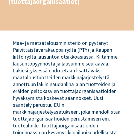
(tuottajaorganisaatiot)
Maa- ja metsätalousministeriö on pyytänyt
Päivittäistavarakauppa ry:ltä (PTY) ja Kaupan
liitto ry:ltä lausuntoa otsikkoasiassa. Kiitämme
lausuntopyynnöstä ja lausumme seuraavaa:
Lakiesityksessä ehdotetaan lisättäväksi
maataloustuotteiden markkinajärjestelystä
annettuun lakiin naudanliha-alan tuotteiden ja
eräiden peltokasvien tuottajaorganisaatioiden
hyväksymistä koskevat säännökset. Uusi
sääntely perustuu EU:n
markkinajärjestelyasetukseen, joka mahdollistaa
tuottajaorganisaatioiden perustamisen em.
tuotealoille. Tuottajaorganisaatioiden
toiminnassa on kysymys kilpailuoikeudellisesta