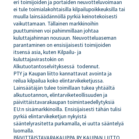
eri toimijoiden ja portaiden neuvotteluvoimaan
ei tule toimialakohtaisilla kilpailupoikkeuksilla tai
muulla lainsäädännöllä pyrkiä keinotekoisesti
vaikuttamaan. Tällainen markkinoihin
puuttuminen voi pahimmillaan johtaa
kuluttajahinnan nousuun. Neuvotteluaseman
parantaminen on ensisijaisesti toimijoiden
itsensä asia, kuten Kilpailu- ja
kuluttajavirastokin on
Alkutuotantoselvityksessä todennut.
PTY ja Kaupan liitto kannattavat avointa ja
reilua kilpailua koko elintarvikeketjussa.
Lainsäätäjän tulee toimillaan tukea yhtäältä
alkutuotannon, elintarviketeollisuuden ja
päivittäistavarakaupan toimintaedellytyksiä
EU:n sisämarkkinoilla. Ensisijaisesti tähän tulisi
pyrkiä elintarvikeketjun nykyistä
sääntelyrasitetta purkamalla, ei uutta sääntelyä
luomalla.
PÄIVITTÄISTAVARAKAUPPA RY
KAUPAN LIITTO