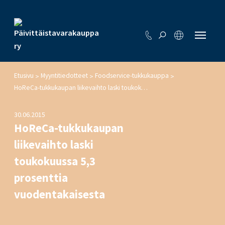
Etusivu
Myyntitiedotteet
Foodservice-tukkukauppa
>
>
>
HoReCa-tukkukaupan liikevaihto laski toukokuussa 5,3 prosenttia vuodentakaisesta
30.06.2015
HoReCa-tukkukaupan
liikevaihto laski
toukokuussa 5,3
prosenttia
vuodentakaisesta