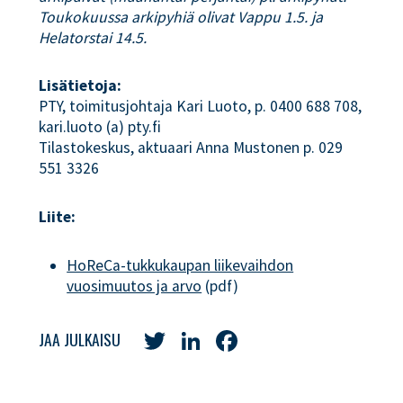
Toukokuussa arkipyhiä olivat Vappu 1.5. ja
Helatorstai 14.5.
Lisätietoja:
PTY, toimitusjohtaja Kari Luoto, p. 0400 688 708,
kari.luoto (a) pty.fi
Tilastokeskus, aktuaari Anna Mustonen p. 029
551 3326
Liite:
HoReCa-tukkukaupan liikevaihdon
vuosimuutos ja arvo
(pdf)
Twitter
LinkedIn
Facebook
JAA JULKAISU