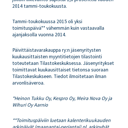
2014 tammi-toukokuusta.
Tammi-toukokuussa 2015 oli yksi
toimituspäivä** vähemmän kuin vastaavalla
ajanjaksolla vuonna 2014.
Päivittäistavarakauppa ry:n jäsenyritysten
kuukausittaisten myyntitietojen tilastointi
toteutetaan Tilastokeskuksessa. Jäsenyritykset
toimittavat kuukausittaiset tietonsa suoraan
Tilastokeskukseen. Tiedot ilmoitetaan ilman
arvonlisäveroa.
*Heinon Tukku Oy, Kespro Oy, Meira Nova Oy ja
Wihuri Oy Aarnio
**Toimituspäiviin luetaan kalenterikuukauden
arkipäivät (maanantai-perjantai) pl. arkipyhät.