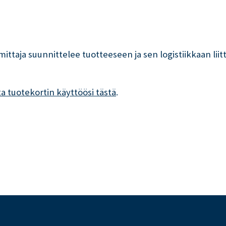
mittaja suunnittelee tuotteeseen ja sen logistiikkaan lii
ta tuotekortin käyttöösi tästä
.