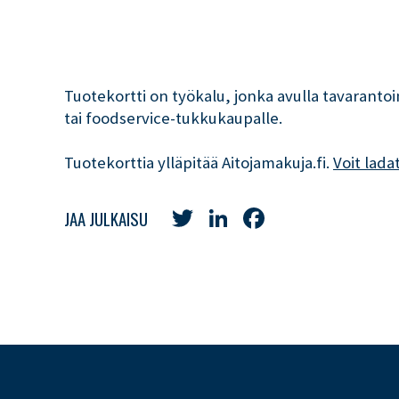
Tuotekortti on työkalu, jonka avulla tavarantoi
tai foodservice-tukkukaupalle.
Tuotekorttia ylläpitää Aitojamakuja.fi.
Voit lada
Twitter
LinkedIn
Facebook
JAA JULKAISU