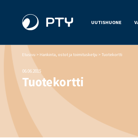
UUTISHUONE
V
>
>
Etusivu
Hankinta, ostot ja toimitusketju
Tuotekortti
06.06.2015
Tuotekortti