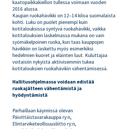
kaatopaikkakiellon tullessa voimaan vuoden
2016 alussa.
Kaupan ruokahävikki on 12–14 kiloa suomalaista
kohti. Luku on puolet pienempi kuin
kotitalouksissa syntyvä ruokahävikki, vaikka
kotitalouksien laskelmassa mukana on vain
syömäkelpoinen ruoka, kun taas kauppojen
hävikkiin on laskettu myös esimerkiksi
hedelmien kuoret ja eläinten luut. Kuluttajaa
voitaisiin nykyistä aktiivisemmin tukea
kotitalouksien ruokahävikin vähentämisessä.
Hallitusohjelmassa voidaan edistää
ruokajätteen vähentämistä ja
hyödyntämistä
Parhaillaan käynnissä olevan
Päivittäistavarakauppa ry:n,
Elintarviketeollisuusliitto ry:n,