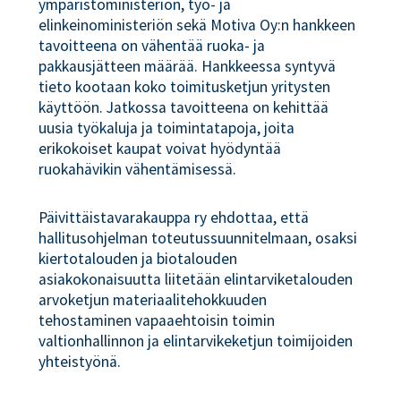
ympäristöministeriön, työ- ja
elinkeinoministeriön sekä Motiva Oy:n hankkeen
tavoitteena on vähentää ruoka- ja
pakkausjätteen määrää. Hankkeessa syntyvä
tieto kootaan koko toimitusketjun yritysten
käyttöön. Jatkossa tavoitteena on kehittää
uusia työkaluja ja toimintatapoja, joita
erikokoiset kaupat voivat hyödyntää
ruokahävikin vähentämisessä.
Päivittäistavarakauppa ry ehdottaa, että
hallitusohjelman toteutussuunnitelmaan, osaksi
kiertotalouden ja biotalouden
asiakokonaisuutta liitetään elintarviketalouden
arvoketjun materiaalitehokkuuden
tehostaminen vapaaehtoisin toimin
valtionhallinnon ja elintarvikeketjun toimijoiden
yhteistyönä.