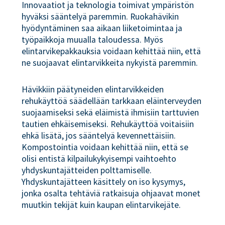
Innovaatiot ja teknologia toimivat ympäristön
hyväksi sääntelyä paremmin. Ruokahävikin
hyödyntäminen saa aikaan liiketoimintaa ja
työpaikkoja muualla taloudessa. Myös
elintarvikepakkauksia voidaan kehittää niin, että
ne suojaavat elintarvikkeita nykyistä paremmin.
Hävikkiin päätyneiden elintarvikkeiden
rehukäyttöä säädellään tarkkaan eläinterveyden
suojaamiseksi sekä eläimistä ihmisiin tarttuvien
tautien ehkäisemiseksi. Rehukäyttöä voitaisiin
ehkä lisätä, jos sääntelyä kevennettäisiin.
Kompostointia voidaan kehittää niin, että se
olisi entistä kilpailukykyisempi vaihtoehto
yhdyskuntajätteiden polttamiselle.
Yhdyskuntajätteen käsittely on iso kysymys,
jonka osalta tehtäviä ratkaisuja ohjaavat monet
muutkin tekijät kuin kaupan elintarvikejäte.