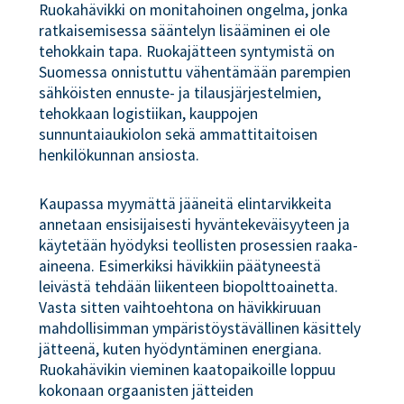
Ruokahävikki on monitahoinen ongelma, jonka
ratkaisemisessa sääntelyn lisääminen ei ole
tehokkain tapa. Ruokajätteen syntymistä on
Suomessa onnistuttu vähentämään parempien
sähköisten ennuste- ja tilausjärjestelmien,
tehokkaan logistiikan, kauppojen
sunnuntaiaukiolon sekä ammattitaitoisen
henkilökunnan ansiosta.
Kaupassa myymättä jääneitä elintarvikkeita
annetaan ensisijaisesti hyväntekeväisyyteen ja
käytetään hyödyksi teollisten prosessien raaka-
aineena. Esimerkiksi hävikkiin päätyneestä
leivästä tehdään liikenteen biopolttoainetta.
Vasta sitten vaihtoehtona on hävikkiruuan
mahdollisimman ympäristöystävällinen käsittely
jätteenä, kuten hyödyntäminen energiana.
Ruokahävikin vieminen kaatopaikoille loppuu
kokonaan orgaanisten jätteiden