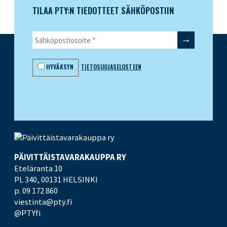
TILAA PTY:N TIEDOTTEET SÄHKÖPOSTIIN
HYVÄKSYN
TIETOSUOJASELOSTEEN
PÄIVITTÄISTAVARA­KAUPPA RY
Eteläranta 10
PL 340,
00131 HELSINKI
p. 09 172 860
viestinta@pty.fi
@PTYfi