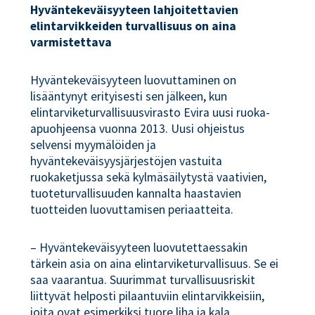
Hyväntekeväisyyteen lahjoitettavien
elintarvikkeiden turvallisuus on aina
varmistettava
Hyväntekeväisyyteen luovuttaminen on
lisääntynyt erityisesti sen jälkeen, kun
elintarviketurvallisuusvirasto Evira uusi ruoka-
apuohjeensa vuonna 2013. Uusi ohjeistus
selvensi myymälöiden ja
hyväntekeväisyysjärjestöjen vastuita
ruokaketjussa sekä kylmäsäilytystä vaativien,
tuoteturvallisuuden kannalta haastavien
tuotteiden luovuttamisen periaatteita.
– Hyväntekeväisyyteen luovutettaessakin
tärkein asia on aina elintarviketurvallisuus. Se ei
saa vaarantua. Suurimmat turvallisuusriskit
liittyvät helposti pilaantuviin elintarvikkeisiin,
joita ovat esimerkiksi tuore liha ja kala,