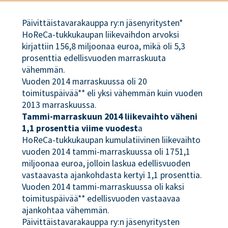
Päivittäistavarakauppa ry:n jäsenyritysten*
HoReCa-tukkukaupan liikevaihdon arvoksi
kirjattiin 156,8 miljoonaa euroa, mikä oli 5,3
prosenttia edellisvuoden marraskuuta
vähemmän.
Vuoden 2014 marraskuussa oli 20
toimituspäivää** eli yksi vähemmän kuin vuoden
2013 marraskuussa.
Tammi-marraskuun 2014 liikevaihto väheni
1,1 prosenttia viime vuodest
a
HoReCa-tukkukaupan kumulatiivinen liikevaihto
vuoden 2014 tammi-marraskuussa oli 1751,1
miljoonaa euroa, jolloin laskua edellisvuoden
vastaavasta ajankohdasta kertyi 1,1 prosenttia.
Vuoden 2014 tammi-marraskuussa oli kaksi
toimituspäivää** edellisvuoden vastaavaa
ajankohtaa vähemmän.
Päivittäistavarakauppa ry:n jäsenyritysten