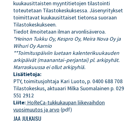
kuukausittaisten myyntitietojen tilastointi
toteutetaan Tilastokeskuksessa. Jäsenyritykset
toimittavat kuukausittaiset tietonsa suoraan
Tilastokeskukseen.
Tiedot ilmoitetaan ilman arvonlisäveroa.
*Heinon Tukku Oy, Kespro Oy, Meira Nova Oy ja
Wihuri Oy Aarnio
**Toimituspäiviin luetaan kalenterikuukauden
arkipäivät (maanantai–perjantai) pl. arkipyhät.
Marraskuussa ei ollut arkipyhiä.
Lisätietoja:
PTY, toimitusjohtaja Kari Luoto, p. 0400 688 708
Tilastokeskus, aktuaari Milka Suomalainen p. 029
551 2912
Liite:
HoReCa-tukkukaupan liikevaihdon
vuosimuutos ja arvo
(pdf)
JAA JULKAISU