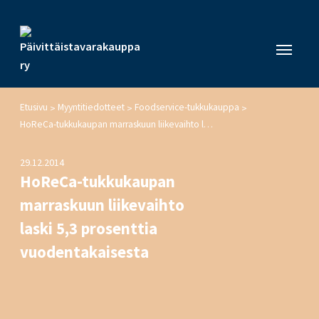
Etusivu
Myyntitiedotteet
Foodservice-tukkukauppa
>
>
>
HoReCa-tukkukaupan marraskuun liikevaihto laski 5,3 prosenttia vuodentakaisesta
29.12.2014
HoReCa-tukkukaupan
marraskuun liikevaihto
laski 5,3 prosenttia
vuodentakaisesta