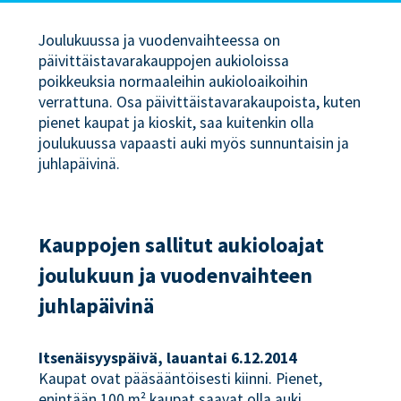
Joulukuussa ja vuodenvaihteessa on
päivittäistavarakauppojen aukioloissa
poikkeuksia normaaleihin aukioloaikoihin
verrattuna. Osa päivittäistavarakaupoista, kuten
pienet kaupat ja kioskit, saa kuitenkin olla
joulukuussa vapaasti auki myös sunnuntaisin ja
juhlapäivinä.
Kauppojen sallitut aukioloajat
joulukuun ja vuodenvaihteen
juhlapäivinä
Itsenäisyyspäivä, lauantai 6.12.2014
Kaupat ovat pääsääntöisesti kiinni. Pienet,
enintään 100 m² kaupat saavat olla auki.