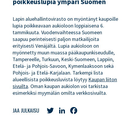
poikkeuslupia ympäri Suomen
Lapin aluehallintovirasto on myöntänyt kaupoille
lupia poikkeavaan aukioloon loppiaisena 6.
tammikuuta. Vuodenvaihteessa Suomeen
saapuu perinteisesti paljon matkailijoita
erityisesti Venäjältä. Lupia aukioloon on
myönnetty muun muassa pääkaupunkiseudulle,
Tampereelle, Turkuun, Keski-Suomeen, Lappiin,
Etelä- ja Pohjois-Savoon, Kymenlaaksoon sekä
Pohjois- ja Etelä-Karjalaan. Tarkempi lista
alueellisista poikkeusluvista löytyy
Kaupan liiton
sivuilta
. Oman kaupan aukiolon voi tarkistaa
esimerkiksi myymälän omilta verkkosivuilta.
Twitter
LinkedIn
Facebook
JAA JULKAISU