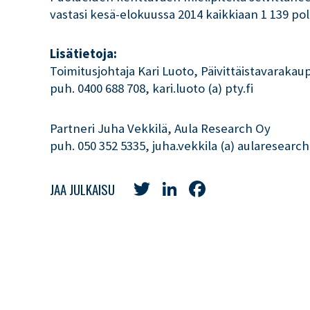
vastasi kesä-elokuussa 2014 kaikkiaan 1 139 polii
Lisätietoja:
Toimitusjohtaja Kari Luoto, Päivittäistavarakau
puh. 0400 688 708, kari.luoto (a) pty.fi
Partneri Juha Vekkilä, Aula Research Oy
puh. 050 352 5335, juha.vekkila (a) aularesearch
Twitter
LinkedIn
Facebook
JAA JULKAISU