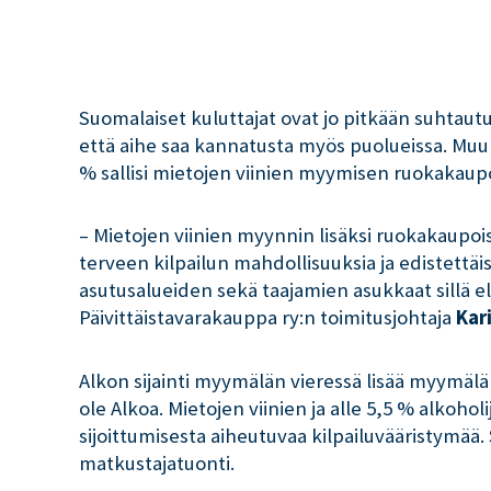
Suomalaiset kuluttajat ovat jo pitkään suhtaut
että aihe saa kannatusta myös puolueissa. Muun
% sallisi mietojen viinien myymisen ruokakaupo
– Mietojen viinien myynnin lisäksi ruokakaupoiss
terveen kilpailun mahdollisuuksia ja edistettäis
asutusalueiden sekä taajamien asukkaat sillä el
Päivittäistavarakauppa ry:n toimitusjohtaja
Kar
Alkon sijainti myymälän vieressä lisää myymälä
ole Alkoa. Mietojen viinien ja alle 5,5 % alko
sijoittumisesta aiheutuvaa kilpailuvääristymää. 
matkustajatuonti.