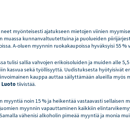
uneet myönteisesti ajatukseen mietojen viinien myymises
 muassa kunnanvaltuutettuina ja puolueiden piirijärjestö
issa. A-oluen myynnin ruokakaupoissa hyväksyisi 55 % va
a tulisi sallia vahvojen erikoisoluiden ja muiden alle 5,5
iin kasvua sekä työllisyyttä. Uudistuksesta hyötyisivät er
invoimainen kauppa auttaa säilyttämään alueilla myös mui
i Luoto
tiivistää.
n myyntiä noin 15 % ja heikentää vastaavasti sellaisen
holijuomien myynnin vapauttaminen kaikkiin elintarvikem
Samalla vähenisi alkoholin pimeää myyntiä ja monia mui-ta