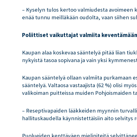
– Kyselyn tulos kertoo valmiudesta avoimeen k
enää tunnu meilläkään oudolta, vaan siihen su
Poliittiset vaikuttajat valmiita keventämää
Kaupan alaa koskevaa sääntelyä pitää liian tiukk
nykyistä tasoa sopivana ja vain yksi kymmenestä 
Kaupan sääntelyä ollaan valmiita purkamaan e
sääntelyä. Valtaosa vastaajista (62 %) olisi my
valikoiman puitteissa muiden Pohjoismaiden ta
– Reseptivapaiden lääkkeiden myynnin turvallis
hallituskaudella käynnistettäisiin aito selvity
Puolueiden kenttäväen mielipiteitä selvittäne