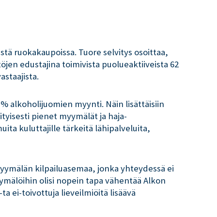
tä ruokakaupoissa. Tuore selvitys osoittaa,
jen edustajina toimivista puolueaktiiveista 62
staajista.
 % alkoholijuomien myynti. Näin lisättäisiin
ityisesti pienet myymälät ja haja-
ta kuluttajille tärkeitä lähipalveluita,
 myymälän kilpailuasemaa, jonka yhteydessä ei
yymälöihin olisi nopein tapa vähentää Alkon
 ei-toivottuja lieveilmiöitä lisäävä