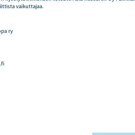
ttista vaikuttajaa.
ppa ry
.fi