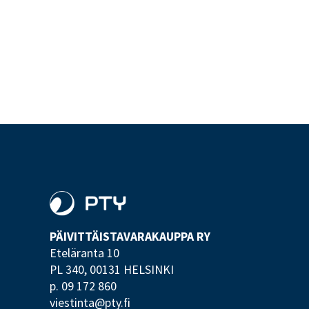
PÄIVITTÄISTAVARA­KAUPPA RY
Eteläranta 10
PL 340,
00131 HELSINKI
p. 09 172 860
viestinta@pty.fi