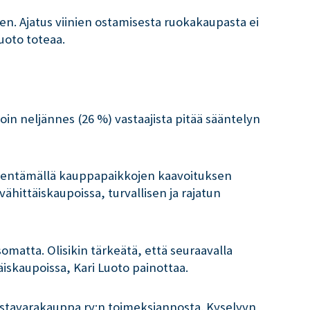
. Ajatus viinien ostamisesta ruokakaupasta ei
uoto toteaa.
Noin neljännes (26 %) vastaajista pitää sääntelyn
-ventämällä kauppapaikkojen kaavoituksen
ähittäiskaupoissa, turvallisen ja rajatun
matta. Olisikin tärkeätä, että seuraavalla
täiskaupoissa, Kari Luoto painottaa.
istavarakauppa ry:n toimeksiannosta. Kyselyyn