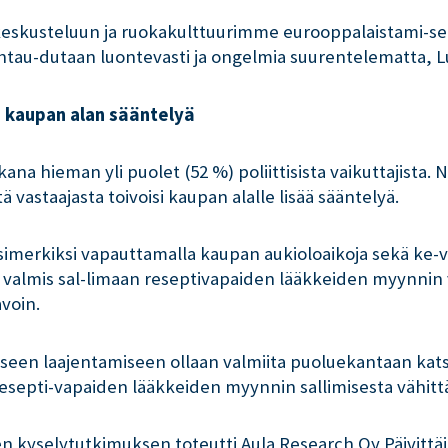
eskusteluun ja ruokakulttuurimme eurooppalaistami-seen
htau-dutaan luontevasti ja ongelmia suurentelematta, L
n kaupan alan sääntelyä
ana hieman yli puolet (52 %) poliittisista vaikuttajista. 
vastaajasta toivoisi kaupan alalle lisää sääntelyä.
simerkiksi vapauttamalla kaupan aukioloaikoja sekä ke
ös valmis sal-limaan reseptivapaiden lääkkeiden myynnin v
voin.
een laajentamiseen ollaan valmiita puoluekantaan katso
s resepti-vapaiden lääkkeiden myynnin sallimisesta vähit
en kyselytutkimuksen toteutti Aula Research Oy Päivittä