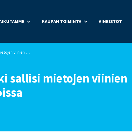
AIKUTAMME
KAUPAN TOIMINTA
AINEISTOT
Puolueiden kenttäväki sallisi mietojen viinien myynnin ruokakaupoissa
 sallisi mietojen viinien
issa