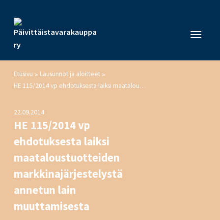
Etusivu
Lausunnot ja aloitteet
>
>
HE 115/2014 vp ehdotuksesta laiksi maataloustuotteiden markkinajärjestelystä annetun lain muuttamisesta
22.09.2014
HE 115/2014 vp
ehdotuksesta laiksi
maataloustuotteiden
markkinajärjestelystä
annetun lain
muuttamisesta