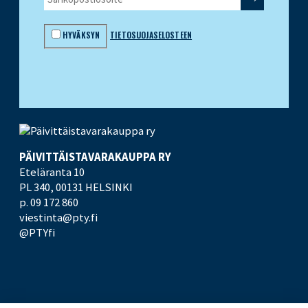
HYVÄKSYN
TIETOSUOJASELOSTEEN
PÄIVITTÄISTAVARA­KAUPPA RY
Eteläranta 10
PL 340,
00131 HELSINKI
p. 09 172 860
viestinta@pty.fi
@PTYfi