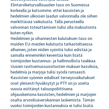
Elintarviketurvallisuuden taso on Suomessa
korkealla ja katsomme. ettei kasvisten ja
hedelmien ulkoisen laadun valvonnalla ole siihen
merkittävää vaikutusta. Tällä perusteella
valvonnan toteuttamisen tulisi olla maksutonta
kuten nytkin.
Hedelmien ja vihannesten kulutuksen taso on
muiden EU-maiden kulutusta tarkasteltaessa
alhainen, joten niiden syöntiä tulisi edistää ja
samalla enneminkin keventää kuin lisätä
toimijoiden kustannus- ja hallinnollista taakkaa.
Uusien ravitsemussuositusten mukaan kasviksia,
hedelmiä ja marjoja tulisi syödä runsaasti.
Kasvisten syönnin edulliset terveysvaikutukset
ovat yleisesti hyväksytyt ja PTY on jo useita
vuosia esittänyt talouspoliittisena
ohjauskeinona kasvisten, hedelmien ja marjojen
osalta arvonlisäverokannan laskemista. Tämän
vuoksi toimijoiden kustannuksia ei tulisi lisätä.