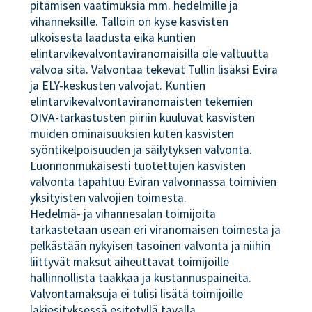
pitämisen vaatimuksia mm. hedelmille ja
vihanneksille. Tällöin on kyse kasvisten
ulkoisesta laadusta eikä kuntien
elintarvikevalvontaviranomaisilla ole valtuutta
valvoa sitä. Valvontaa tekevät Tullin lisäksi Evira
ja ELY-keskusten valvojat. Kuntien
elintarvikevalvontaviranomaisten tekemien
OIVA-tarkastusten piiriin kuuluvat kasvisten
muiden ominaisuuksien kuten kasvisten
syöntikelpoisuuden ja säilytyksen valvonta.
Luonnonmukaisesti tuotettujen kasvisten
valvonta tapahtuu Eviran valvonnassa toimivien
yksityisten valvojien toimesta.
Hedelmä- ja vihannesalan toimijoita
tarkastetaan usean eri viranomaisen toimesta ja
pelkästään nykyisen tasoinen valvonta ja niihin
liittyvät maksut aiheuttavat toimijoille
hallinnollista taakkaa ja kustannuspaineita.
Valvontamaksuja ei tulisi lisätä toimijoille
lakiesityksessä esitetyllä tavalla.