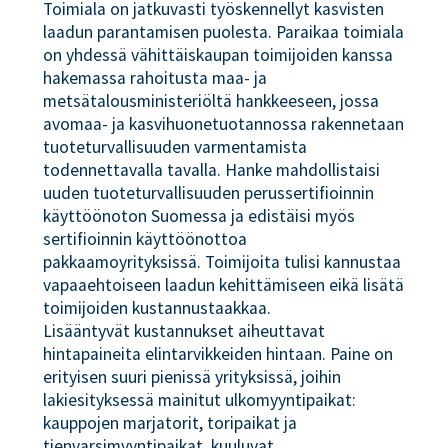
Toimiala on jatkuvasti työskennellyt kasvisten
laadun parantamisen puolesta. Paraikaa toimiala
on yhdessä vähittäiskaupan toimijoiden kanssa
hakemassa rahoitusta maa- ja
metsätalousministeriöltä hankkeeseen, jossa
avomaa- ja kasvihuonetuotannossa rakennetaan
tuoteturvallisuuden varmentamista
todennettavalla tavalla. Hanke mahdollistaisi
uuden tuoteturvallisuuden perussertifioinnin
käyttöönoton Suomessa ja edistäisi myös
sertifioinnin käyttöönottoa
pakkaamoyrityksissä. Toimijoita tulisi kannustaa
vapaaehtoiseen laadun kehittämiseen eikä lisätä
toimijoiden kustannustaakkaa.
Lisääntyvät kustannukset aiheuttavat
hintapaineita elintarvikkeiden hintaan. Paine on
erityisen suuri pienissä yrityksissä, joihin
lakiesityksessä mainitut ulkomyyntipaikat:
kauppojen marjatorit, toripaikat ja
tienvarsimyyntipaikat, kuuluvat.