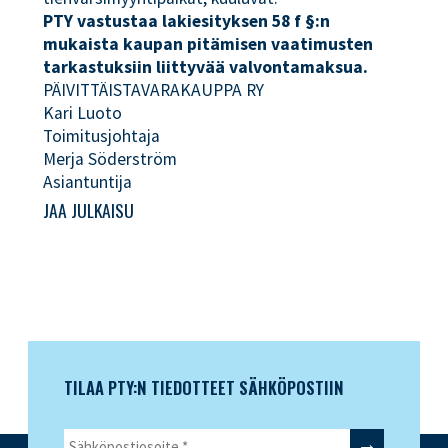
PTY vastustaa lakiesityksen 58 f §:n
mukaista kaupan pitämisen vaatimusten
tarkastuksiin liittyvää valvontamaksua.
PÄIVITTÄISTAVARAKAUPPA RY
Kari Luoto
Toimitusjohtaja
Merja Söderström
Asiantuntija
JAA JULKAISU
TILAA PTY:N TIEDOTTEET SÄHKÖPOSTIIN