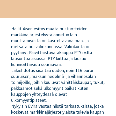
Hallituksen esitys maataloustuotteiden
markkinajärjestelystä annetun lain
muuttamisesta on käsiteltävänä maa- ja
metsätalousvaliokunnassa. Valiokunta on
pyytänyt Päivittäistavarakauppa PTY ry:ltä
lausuntoa asiassa. PTY kiittää ja lausuu
kunnioittavasti seuraavaa:
Lakiehdotus sisältää uuden, noin 116 euron
suuruisen, maksun hedelmä- ja vihannesalan
toimijoille, joihin kuuluvat vähittäiskaupat, tukut,
pakkaamot sekä ulkomyyntipaikat kuten
kauppojen yhteydessä olevat
ulkomyyntipisteet.
Nykyisin Evira vastaa niistä tarkastuksista, jotka
koskevat markkinajärjestelylaista tulevia kaupan