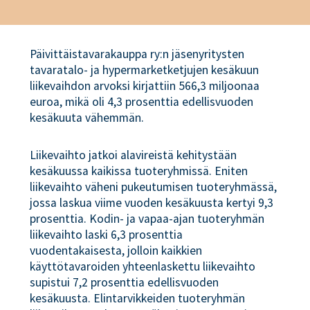
Päivittäistavarakauppa ry:n jäsenyritysten
tavaratalo- ja hypermarketketjujen kesäkuun
liikevaihdon arvoksi kirjattiin 566,3 miljoonaa
euroa, mikä oli 4,3 prosenttia edellisvuoden
kesäkuuta vähemmän.
Liikevaihto jatkoi alavireistä kehitystään
kesäkuussa kaikissa tuoteryhmissä. Eniten
liikevaihto väheni pukeutumisen tuoteryhmässä,
jossa laskua viime vuoden kesäkuusta kertyi 9,3
prosenttia. Kodin- ja vapaa-ajan tuoteryhmän
liikevaihto laski 6,3 prosenttia
vuodentakaisesta, jolloin kaikkien
käyttötavaroiden yhteenlaskettu liikevaihto
supistui 7,2 prosenttia edellisvuoden
kesäkuusta. Elintarvikkeiden tuoteryhmän