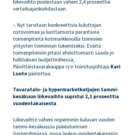
liikevaihto puolestaan väheni 2,4 prosenttia
vertailuajankohdastaan.
– Nyt tarvitaan konkreettisia kuluttajan
ostovoimaa ja luottamusta parantavia
toimenpiteitä kotimarkkinoilla toimivien
yritysten toiminnan tukemiseksi. Eväitä
toimenpiteisiin pitäisi ehdottomasti saada jo
hallituksen budjettiriihessä,
Päivittäistavarakauppa ry:n toimitusjohtaja
Kari
Luoto
painottaa.
Tavaratalo- ja hypermarketketjujen tammi-
kesäkuun liikevaihto supistui 2,1 prosenttia
vuodentakaisesta
Liikevaihto väheni nopeimmin kuluvan vuoden
tammi-kesäkuussa pukeutumisen
tuoteryhmässä, jossa laskua vuodentakaisesta