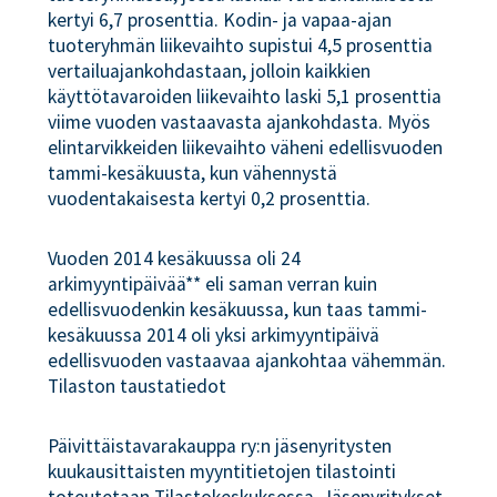
kertyi 6,7 prosenttia. Kodin- ja vapaa-ajan
tuoteryhmän liikevaihto supistui 4,5 prosenttia
vertailuajankohdastaan, jolloin kaikkien
käyttötavaroiden liikevaihto laski 5,1 prosenttia
viime vuoden vastaavasta ajankohdasta. Myös
elintarvikkeiden liikevaihto väheni edellisvuoden
tammi-kesäkuusta, kun vähennystä
vuodentakaisesta kertyi 0,2 prosenttia.
Vuoden 2014 kesäkuussa oli 24
arkimyyntipäivää** eli saman verran kuin
edellisvuodenkin kesäkuussa, kun taas tammi-
kesäkuussa 2014 oli yksi arkimyyntipäivä
edellisvuoden vastaavaa ajankohtaa vähemmän.
Tilaston taustatiedot
Päivittäistavarakauppa ry:n jäsenyritysten
kuukausittaisten myyntitietojen tilastointi
toteutetaan Tilastokeskuksessa. Jäsenyritykset