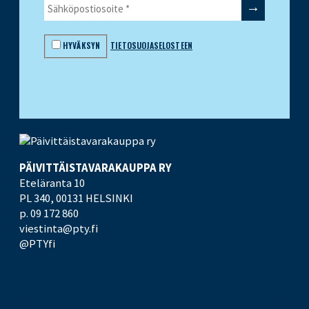
HYVÄKSYN
TIETOSUOJASELOSTEEN
PÄIVITTÄISTAVARA­KAUPPA RY
Eteläranta 10
PL 340,
00131 HELSINKI
p. 09 172 860
viestinta@pty.fi
@PTYfi