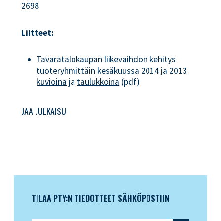
2698
Liitteet:
Tavaratalokaupan liikevaihdon kehitys
tuoteryhmittäin kesäkuussa 2014 ja 2013
kuvioina
ja
taulukkoina
(pdf)
JAA JULKAISU
TILAA PTY:N TIEDOTTEET SÄHKÖPOSTIIN