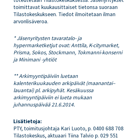
toimittavat kuukausittaiset tietonsa suoraan
Tilastokeskukseen. Tiedot ilmoitetaan ilman
arvonlisäveroa.
* Jäsenyritysten tavaratalo- ja
hypermarketketjut ovat: Anttila, K-citymarket,
Prisma, Sokos, Stockmann, Tokmanni-konserni
ja Minimani -yhtiöt
** Arkimyyntipäiviin luetaan
kalenterikuukauden arkipäivät (maanantai–
lauantai) pl. arkipyhät. Kesäkuussa
arkimyyntipäiviin ei lueta mukaan
juhannuspäivää 21.6.2014.
Lisätietoja:
PTY, toimitusjohtaja Kari Luoto, p. 0400 688 708
Tilastokeskus, aktuaari Tiina Talvio p. 029 551