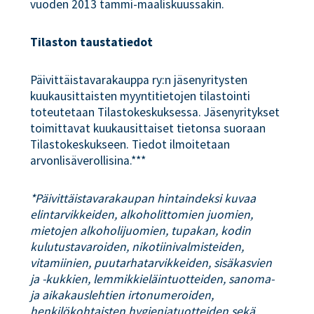
vuoden 2013 tammi-maaliskuussakin.
Tilaston taustatiedot
Päivittäistavarakauppa ry:n jäsenyritysten
kuukausittaisten myyntitietojen tilastointi
toteutetaan Tilastokeskuksessa. Jäsenyritykset
toimittavat kuukausittaiset tietonsa suoraan
Tilastokeskukseen. Tiedot ilmoitetaan
arvonlisäverollisina.***
*Päivittäistavarakaupan hintaindeksi kuvaa
elintarvikkeiden, alkoholittomien juomien,
mietojen alkoholijuomien, tupakan, kodin
kulutustavaroiden, nikotiinivalmisteiden,
vitamiinien, puutarhatarvikkeiden, sisäkasvien
ja -kukkien, lemmikkieläintuotteiden, sanoma-
ja aikakauslehtien irtonumeroiden,
henkilökohtaisten hygieniatuotteiden sekä