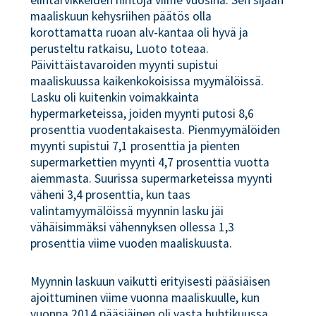
elintarvikkeiden hintoja viime vuosina. Sen sijaan
maaliskuun kehysriihen päätös olla
korottamatta ruoan alv-kantaa oli hyvä ja
perusteltu ratkaisu, Luoto toteaa.
Päivittäistavaroiden myynti supistui
maaliskuussa kaikenkokoisissa myymälöissä.
Lasku oli kuitenkin voimakkainta
hypermarketeissa, joiden myynti putosi 8,6
prosenttia vuodentakaisesta. Pienmyymälöiden
myynti supistui 7,1 prosenttia ja pienten
supermarkettien myynti 4,7 prosenttia vuotta
aiemmasta. Suurissa supermarketeissa myynti
väheni 3,4 prosenttia, kun taas
valintamyymälöissä myynnin lasku jäi
vähäisimmäksi vähennyksen ollessa 1,3
prosenttia viime vuoden maaliskuusta.
Myynnin laskuun vaikutti erityisesti pääsiäisen
ajoittuminen viime vuonna maaliskuulle, kun
vuonna 2014 pääsiäinen oli vasta huhtikuussa.