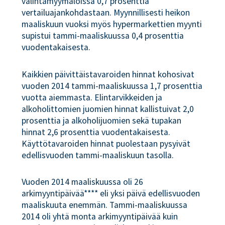
valintamyymälöissä 0,7 prosenttia
vertailuajankohdastaan. Myynnillisesti heikon
maaliskuun vuoksi myös hypermarkettien myynti
supistui tammi-maaliskuussa 0,4 prosenttia
vuodentakaisesta.
Kaikkien päivittäistavaroiden hinnat kohosivat
vuoden 2014 tammi-maaliskuussa 1,7 prosenttia
vuotta aiemmasta. Elintarvikkeiden ja
alkoholittomien juomien hinnat kallistuivat 2,0
prosenttia ja alkoholijuomien sekä tupakan
hinnat 2,6 prosenttia vuodentakaisesta.
Käyttötavaroiden hinnat puolestaan pysyivät
edellisvuoden tammi-maaliskuun tasolla.
Vuoden 2014 maaliskuussa oli 26
arkimyyntipäivää**** eli yksi päivä edellisvuoden
maaliskuuta enemmän. Tammi-maaliskuussa
2014 oli yhtä monta arkimyyntipäivää kuin