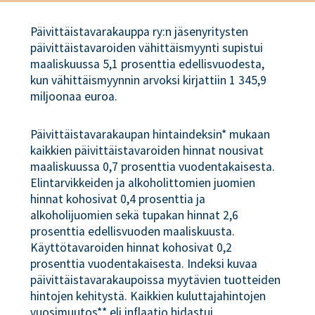
Päivittäistavarakauppa ry:n jäsenyritysten
päivittäistavaroiden vähittäismyynti supistui
maaliskuussa 5,1 prosenttia edellisvuodesta,
kun vähittäismyynnin arvoksi kirjattiin 1 345,9
miljoonaa euroa.
Päivittäistavarakaupan hintaindeksin* mukaan
kaikkien päivittäistavaroiden hinnat nousivat
maaliskuussa 0,7 prosenttia vuodentakaisesta.
Elintarvikkeiden ja alkoholittomien juomien
hinnat kohosivat 0,4 prosenttia ja
alkoholijuomien sekä tupakan hinnat 2,6
prosenttia edellisvuoden maaliskuusta.
Käyttötavaroiden hinnat kohosivat 0,2
prosenttia vuodentakaisesta. Indeksi kuvaa
päivittäistavarakaupoissa myytävien tuotteiden
hintojen kehitystä. Kaikkien kuluttajahintojen
vuosimuutos** eli inflaatio hidastui