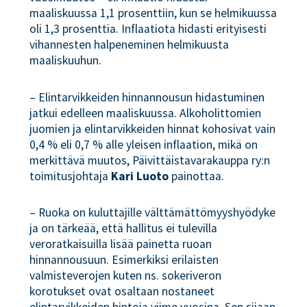
maaliskuussa 1,1 prosenttiin, kun se helmikuussa
oli 1,3 prosenttia. Inflaatiota hidasti erityisesti
vihannesten halpeneminen helmikuusta
maaliskuuhun.
– Elintarvikkeiden hinnannousun hidastuminen
jatkui edelleen maaliskuussa. Alkoholittomien
juomien ja elintarvikkeiden hinnat kohosivat vain
0,4 % eli 0,7 % alle yleisen inflaation, mikä on
merkittävä muutos, Päivittäistavarakauppa ry:n
toimitusjohtaja
Kari Luoto
painottaa.
– Ruoka on kuluttajille välttämättömyyshyödyke
ja on tärkeää, että hallitus ei tulevilla
veroratkaisuilla lisää painetta ruoan
hinnannousuun. Esimerkiksi erilaisten
valmisteverojen kuten ns. sokeriveron
korotukset ovat osaltaan nostaneet