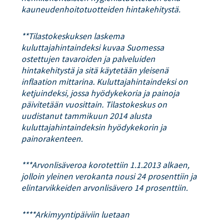
kauneudenhoitotuotteiden hintakehitystä.
**Tilastokeskuksen laskema
kuluttajahintaindeksi kuvaa Suomessa
ostettujen tavaroiden ja palveluiden
hintakehitystä ja sitä käytetään yleisenä
inflaation mittarina. Kuluttajahintaindeksi on
ketjuindeksi, jossa hyödykekoria ja painoja
päivitetään vuosittain. Tilastokeskus on
uudistanut tammikuun 2014 alusta
kuluttajahintaindeksin hyödykekorin ja
painorakenteen.
***Arvonlisäveroa korotettiin 1.1.2013 alkaen,
jolloin yleinen verokanta nousi 24 prosenttiin ja
elintarvikkeiden arvonlisävero 14 prosenttiin.
****Arkimyyntipäiviin luetaan