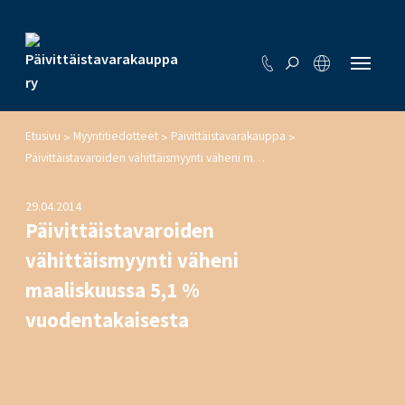
Etusivu
Myyntitiedotteet
Päivittäistavarakauppa
>
>
>
Päivittäistavaroiden vähittäismyynti väheni maaliskuussa 5,1 % vuodentakaisesta
29.04.2014
Päivittäistavaroiden
vähittäismyynti väheni
maaliskuussa 5,1 %
vuodentakaisesta