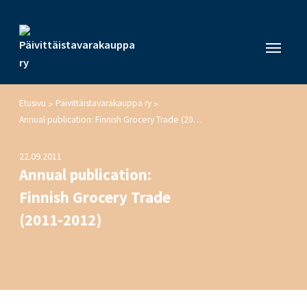
Etusivu
Päivittäistavarakauppa ry
>
>
Annual publication: Finnish Grocery Trade (2011-2012)
22.09.2011
Annual publication:
Finnish Grocery Trade
(2011-2012)