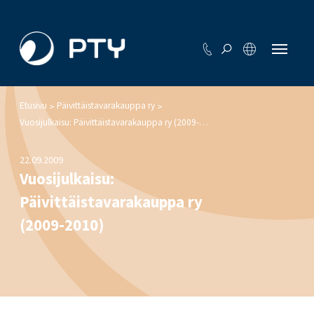
Etusivu
Päivittäistavarakauppa ry
>
>
Vuosijulkaisu: Päivittäistavarakauppa ry (2009-2010)
22.09.2009
Vuosijulkaisu:
Päivittäistavarakauppa ry
(2009-2010)