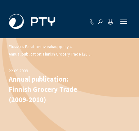
Etusivu
Päivittäistavarakauppa ry
>
>
Annual publication: Finnish Grocery Trade (2009-2010)
22.09.2009
Annual publication:
Finnish Grocery Trade
(2009-2010)