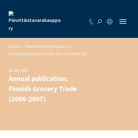
Etusivu
Päivittäistavarakauppa ry
>
>
Annual publication: Finnish Grocery Trade (2006-2007)
31.08.2006
Annual publication:
Finnish Grocery Trade
(2006-2007)