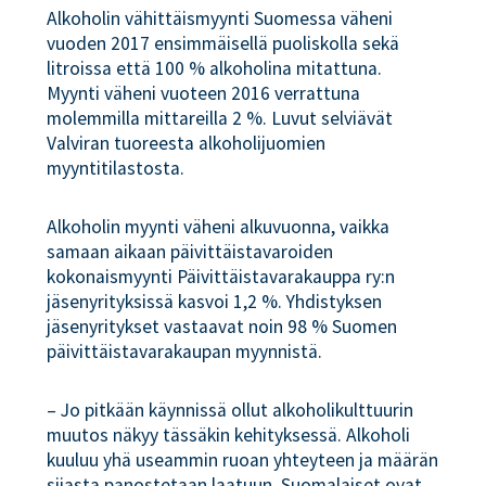
Alkoholin vähittäismyynti Suomessa väheni
vuoden 2017 ensimmäisellä puoliskolla sekä
litroissa että 100 % alkoholina mitattuna.
Myynti väheni vuoteen 2016 verrattuna
molemmilla mittareilla 2 %. Luvut selviävät
Valviran tuoreesta alkoholijuomien
myyntitilastosta.
Alkoholin myynti väheni alkuvuonna, vaikka
samaan aikaan päivittäistavaroiden
kokonaismyynti Päivittäistavarakauppa ry:n
jäsenyrityksissä kasvoi 1,2 %. Yhdistyksen
jäsenyritykset vastaavat noin 98 % Suomen
päivittäistavarakaupan myynnistä.
– Jo pitkään käynnissä ollut alkoholikulttuurin
muutos näkyy tässäkin kehityksessä. Alkoholi
kuuluu yhä useammin ruoan yhteyteen ja määrän
sijasta panostetaan laatuun. Suomalaiset ovat