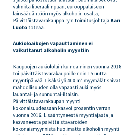
valmiita liberaalimpaan, eurooppalaiseen
lainsäädäntöön myös alkoholin osalta,
Päivittäistavarakauppa ry:n toimitusjohtaja
Kari
Luoto
toteaa.
Aukioloaikojen vapauttaminen ei
vaikuttanut alkoholin myyntiin
Kauppojen aukiololain kumoaminen vuonna 2016
toi päivittäistavarakaupoille noin 15 uutta
myyntipäivää. Lisäksi yli 400 m² myymälät saivat
mahdollisuuden olla vapaasti auki myös
lauantai- ja sunnuntai-iltaisin.
Päivittäistavarakaupan myynti
kokonaisuudessaan kasvoi prosentin verran
vuonna 2016. Lisääntyneestä myyntiajasta ja
kasvaneesta päivittäistavaroiden
kokonaismyynnistä huolimatta alkoholin myynti