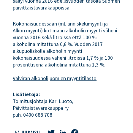
säilyi vuonna 2016 edellisvuoden tasolla Suomen
päivittäistavarakaupoissa.
Kokonaisuudessaan (ml. anniskelumyynti ja
Alkon myynti) kotimaan alkoholin myynti väheni
vuonna 2016 sekä litroissa että 100 %
alkoholina mitattuna 0,6 %. Vuoden 2017
alkupuoliskolla alkoholin myynti
kokonaisuudessa väheni litroissa 1,7 % ja 100
prosenttisena alkoholina mitattuna 1,3 %.
Valviran alkoholijuomien myyntitilasto
Lisätietoja:
Toimitusjohtaja Kari Luoto,
Päivittäistavarakauppa ry
puh. 0400 688 708
Twitter
LinkedIn
Facebook
JAA JULKAISU