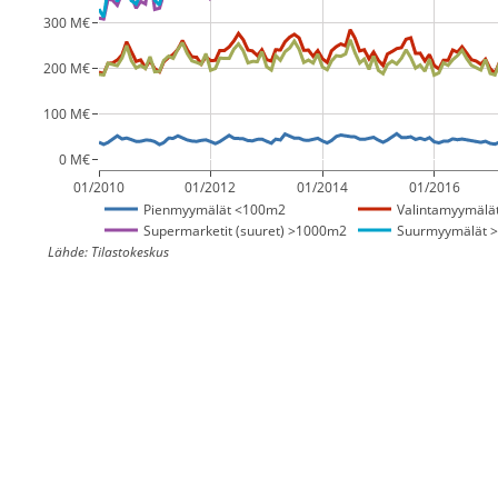
300 M€
200 M€
100 M€
0 M€
01/2010
01/2012
01/2014
01/2016
Pienmyymälät <100m2
Valintamyymälä
Supermarketit (suuret) >1000m2
Suurmyymälät 
Lähde: Tilastokeskus