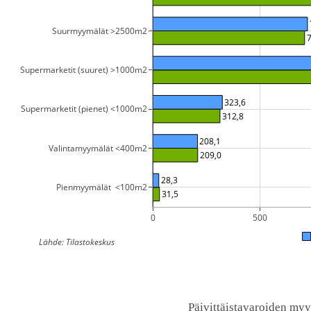
Suurmyymälät >2500m2
7
Supermarketit (suuret) >1000m2
323,6
Supermarketit (pienet) <1000m2
312,8
208,1
Valintamyymälät <400m2
209,0
28,3
Pienmyymälät  <100m2
31,5
0
500
Lähde: Tilastokeskus
Päivittäistavaroiden my