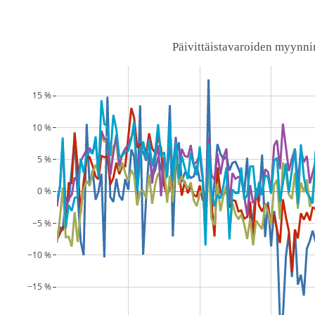
Päivittäistavaroiden myynn
15 %
10 %
5 %
0 %
−5 %
−10 %
−15 %