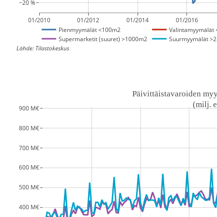
−20 %
01/2010
01/2012
01/2014
01/2016
Pienmyymälät <100m2
Valintamyymälät
Supermarketit (suuret) >1000m2
Suurmyymälät >
Lähde: Tilastokeskus
Päivittäistavaroiden my
 (milj. 
900 M€
800 M€
700 M€
600 M€
500 M€
400 M€