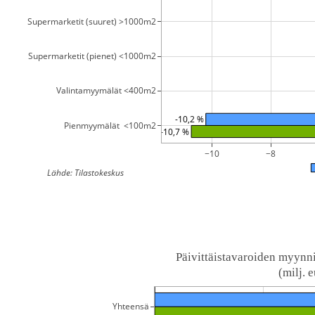
Supermarketit (suuret) >1000m2
Supermarketit (pienet) <1000m2
Valintamyymälät <400m2
-10,2 %
Pienmyymälät  <100m2
-10,7 %
−10
−8
Lähde: Tilastokeskus
Päivittäistavaroiden myynn
 (milj. e
Yhteensä