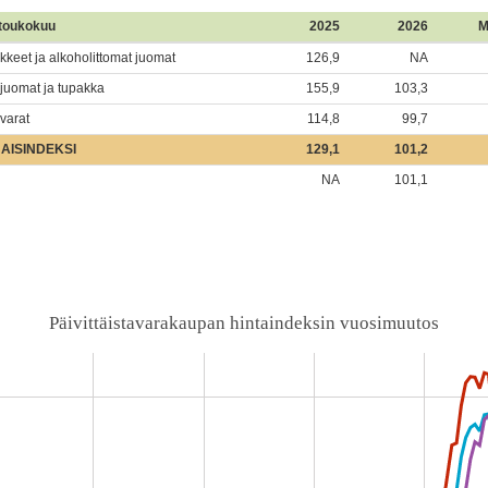
toukokuu
2025
2026
M
ikkeet ja alkoholittomat juomat
126,9
NA
ijuomat ja tupakka
155,9
103,3
varat
114,8
99,7
AISINDEKSI
129,1
101,2
NA
101,1
Päivittäistavarakaupan hintaindeksin vuosimuutos