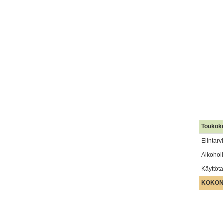
Toukok
Elintarv
Alkohol
Käyttöta
KOKON