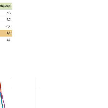
uutos%
NA
4,5
-0,2
1,5
1,3