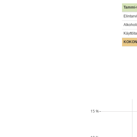
Tammi-
Elintarv
Alkohol
Käyttöta
KOKON
15 %