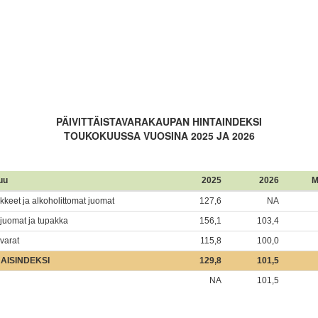
PÄIVITTÄISTAVARAKAUPAN HINTAINDEKSI
TOUKOKUUSSA VUOSINA 2025 JA 2026
uu
2025
2026
M
ikkeet ja alkoholittomat juomat
127,6
NA
ijuomat ja tupakka
156,1
103,4
varat
115,8
100,0
AISINDEKSI
129,8
101,5
NA
101,5